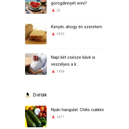
görögdinnyét enni?
25
Kenyér, ahogy én szeretem
3555
Napi két csésze kávé is
veszélyes a k ..
1958
Diéták
Nyári hangulat: Chilis cukkini
3471