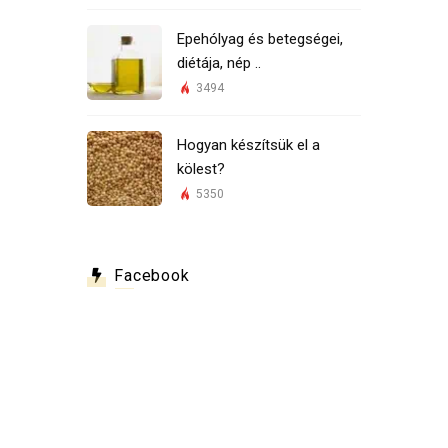
Epehólyag és betegségei,
diétája, nép ..
3494
Hogyan készítsük el a
kölest?
5350
Facebook