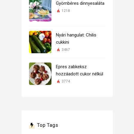
Gyömbéres dinnyesaláta
1218
Nyári hangulat: Chilis
cukkini
3467
Epres zabkeksz
hozzáadott cukor nélkül
3774
Top Tags