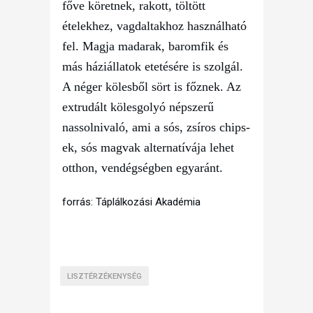
főve köretnek, rakott, töltött
ételekhez, vagdaltakhoz használható
fel. Magja madarak, baromfik és
más háziállatok etetésére is szolgál.
A néger kölesből sört is főznek. Az
extrudált kölesgolyó népszerű
nassolnivaló, ami a sós, zsíros chips-
ek, sós magvak alternatívája lehet
otthon, vendégségben egyaránt.
forrás: Táplálkozási Akadémia
LISZTÉRZÉKENYSÉG