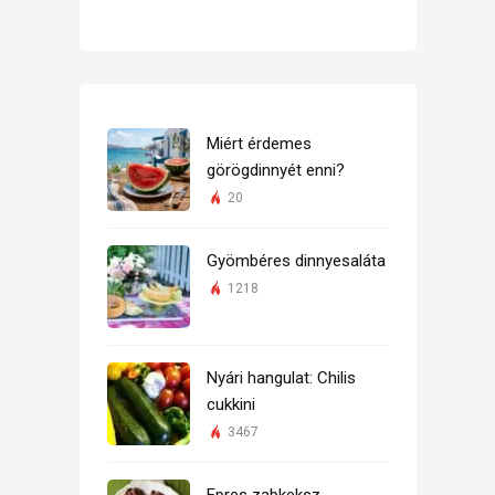
Miért érdemes
görögdinnyét enni?
20
Gyömbéres dinnyesaláta
1218
Nyári hangulat: Chilis
cukkini
3467
Epres zabkeksz