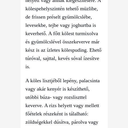
helyett vagy annak kiegészítésére. A
kölespehelyszintén tehető müzlibe,
de frissen préselt gyümölcslébe,
levesekbe, tejbe vagy joghurtba is
keverhető. A főtt kölest turmixolva
és gyümölcslével összekeverve már
kész is az ízletes kölespuding. Ehető
túróval, sajttal, kevés sóval ízesítve
is.
A köles lisztjéből lepény, palacsinta
vagy akár kenyér is készíthető,
utóbbi búza- vagy rozsliszttel
keverve. A rizs helyett vagy mellett
főételek részeként is tálalható:
zöldségekkel dúsítva, párolva vagy