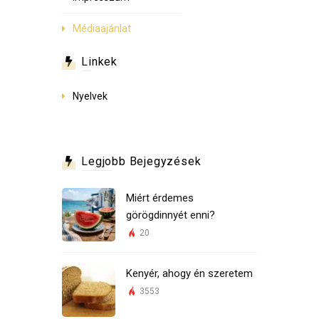
Médiaajánlat
Linkek
Nyelvek
Legjobb Bejegyzések
Miért érdemes
görögdinnyét enni?
20
Kenyér, ahogy én szeretem
3553