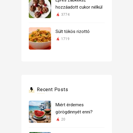
hozzáadott cukor nélkül
3774
Sült tökös rizottó
1719
Recent Posts
Miért érdemes
görögdinnyét enni?
20