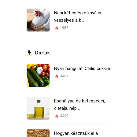
Napi két csésze kávé is
veszélyes a k ..
1955
Diéták
Nyári hangulat: Chilis cukkini
3467
Epehólyag és betegségei,
diétája, nép ..
3490
Hogyan készítsük el a