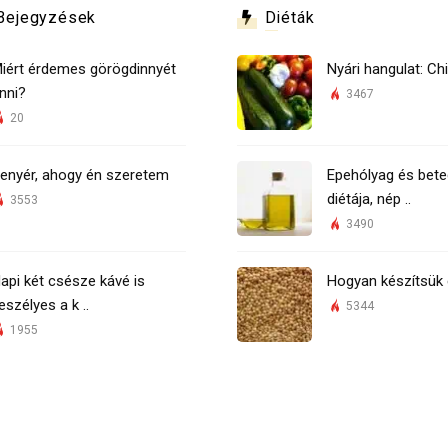
Bejegyzések
Diéták
iért érdemes görögdinnyét
Nyári hangulat: Chi
nni?
3467
20
enyér, ahogy én szeretem
Epehólyag és bete
diétája, nép ..
3553
3490
api két csésze kávé is
Hogyan készítsük 
eszélyes a k ..
5344
1955