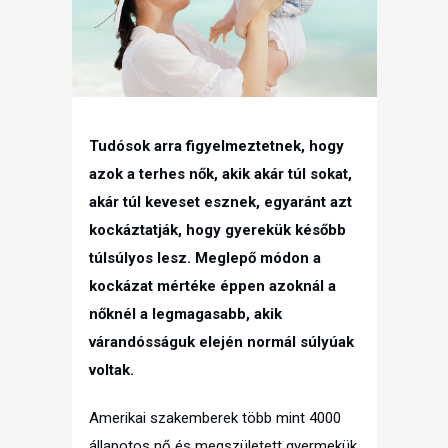
Tudósok arra figyelmeztetnek, hogy
azok a terhes nők, akik akár túl sokat,
akár túl keveset esznek, egyaránt azt
kockáztatják, hogy gyerekük később
túlsúlyos lesz. Meglepő módon a
kockázat mértéke éppen azoknál a
nőknél a legmagasabb, akik
várandósságuk elején normál súlyúak
voltak.
Amerikai szakemberek több mint 4000
állapotos nő és megszületett gyermekük