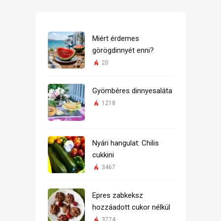
Miért érdemes
görögdinnyét enni?
20
Gyömbéres dinnyesaláta
1218
Nyári hangulat: Chilis
cukkini
3467
Epres zabkeksz
hozzáadott cukor nélkül
3774