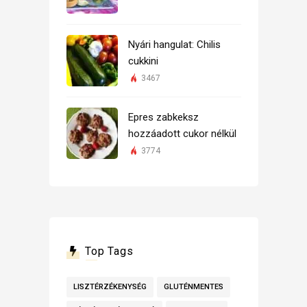
Nyári hangulat: Chilis
cukkini
3467
Epres zabkeksz
hozzáadott cukor nélkül
3774
Top Tags
LISZTÉRZÉKENYSÉG
GLUTÉNMENTES