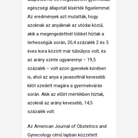
egészségi állapotát kísérték figyelemmel.
Az eredmények azt mutatták, hogy
azoknak az anyáknak az utódai közül,
akik a megengedettnél többet híztak a
terhességük során, 20,4 százalék 2 és 5
éves kora között már túlsúlyos volt, és
az arány szinte ugyanennyi – 19,5
százalék – volt azon gyerekek körében
is, ahol az anya a javasoltnál kevesebb
kilót szedett magára a gyermekvárás
során. Akik az előírt mértékben híztak,
azoknál az arány kevesebb, 14,5
százalék volt.
Az American Journal of Obstetrics and
Gynecology című lapban közzétett