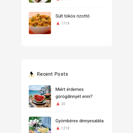
Sült tökös rizottó
1719
Recent Posts
Miért érdemes
görögdinnyét enni?
20
Gyömbéres dinnyesaláta
1218