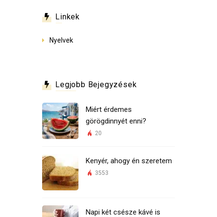
Linkek
Nyelvek
Legjobb Bejegyzések
Miért érdemes
görögdinnyét enni?
20
Kenyér, ahogy én szeretem
3553
Napi két csésze kávé is