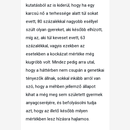
kutatásból az is kiderül, hogy ha egy
karcsú nő a terhessége alatt túl sokat
evett, 80 százalékkal nagyobb eséllyel
szült olyan gyereket, aki később elhízott,
míg az, aki túl keveset evett, 63
százalékkal, vagyis ezekben az
esetekben a kockázat mértéke még
kiugróbb volt. Mindez pedig arra utal,
hogy a háttérben nem csupán a genetikai
tényezők állnak, sokkal inkább arról van
szó, hogy a méhben jellemző állapot
kihat a még meg sem született gyermek
anyagcseréjére, és befolyásolni tudja
azt, hogy az illető később milyen
mértékben lesz hízásra hajlamos.