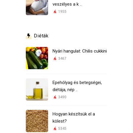
veszélyes a k ..
1955
Diéták
Nyári hangulat: Chilis cukkini
3467
Epehólyag és betegségei,
diétája, nép ..
3490
Hogyan készítsük el a
kölest?
5345