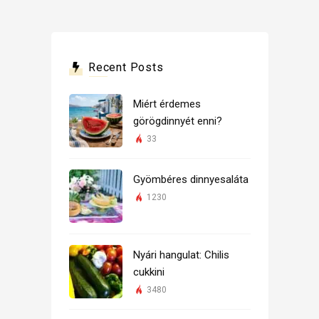
Recent Posts
Miért érdemes
görögdinnyét enni?
33
Gyömbéres dinnyesaláta
1230
Nyári hangulat: Chilis
cukkini
3480