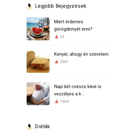
Legjobb Bejegyzések
Miért érdemes
görögdinnyét enni?
33
Kenyér, ahogy én szeretem
3561
Napi két csésze kávé is
veszélyes a k ..
1964
Diéták