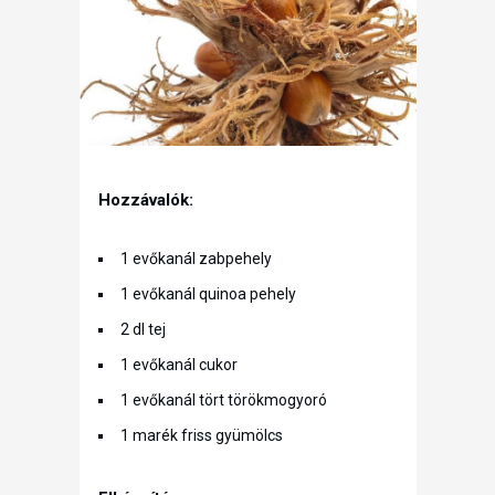
Hozzávalók:
1 evőkanál zabpehely
1 evőkanál quinoa pehely
2 dl tej
1 evőkanál cukor
1 evőkanál tört törökmogyoró
1 marék friss gyümölcs