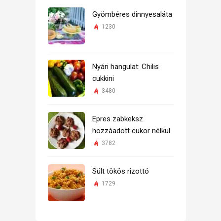
Gyömbéres dinnyesaláta
1230
Nyári hangulat: Chilis
cukkini
3480
Epres zabkeksz
hozzáadott cukor nélkül
3782
Sült tökös rizottó
1729