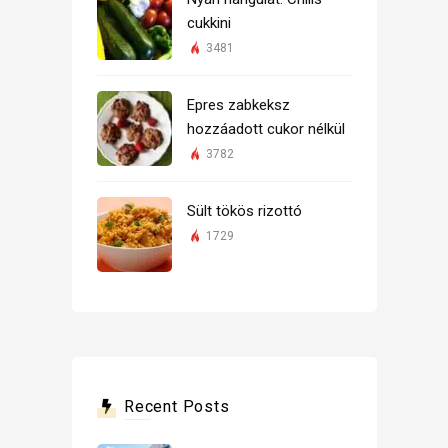
cukkini
3481
Epres zabkeksz
hozzáadott cukor nélkül
3782
Sült tökös rizottó
1729
Recent Posts