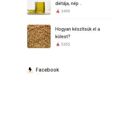
diétája, nép ..
3499
Hogyan készítsük el a
kölest?
5355
Facebook