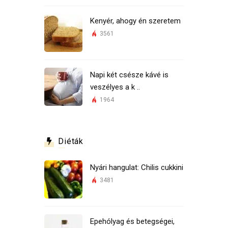
Kenyér, ahogy én szeretem
3561
Napi két csésze kávé is
veszélyes a k ..
1964
Diéták
Nyári hangulat: Chilis cukkini
3481
Epehólyag és betegségei,