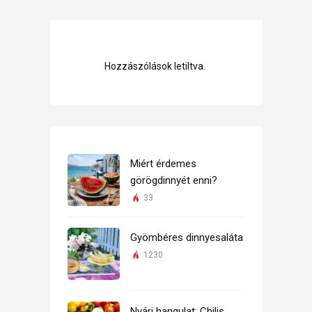
Hozzászólások letiltva.
Miért érdemes
görögdinnyét enni?
33
Gyömbéres dinnyesaláta
1230
Nyári hangulat: Chilis