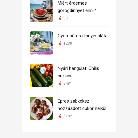
Miért érdemes
görögdinnyét enni?
33
Gyömbéres dinnyesaláta
1230
Nyári hangulat: Chilis
cukkini
3481
Epres zabkeksz
hozzáadott cukor nélkül
3782