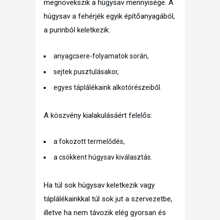
megnövekszik a húgysav mennyisége. A
húgysav a fehérjék egyik építőanyagából,
a purinból keletkezik:
anyagcsere-folyamatok során,
sejtek pusztulásakor,
egyes táplálékaink alkotórészeiből.
A köszvény kialakulásáért felelős:
a fokozott termelődés,
a csökkent húgysav kiválasztás.
Ha túl sok húgysav keletkezik vagy
táplálékainkkal túl sok jut a szervezetbe,
illetve ha nem távozik elég gyorsan és