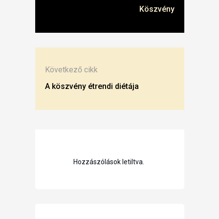
Köszvény
Következő cikk
A köszvény étrendi diétája
Hozzászólások letiltva.