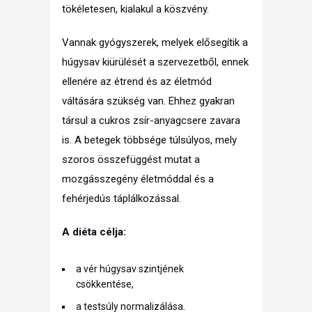
tökéletesen, kialakul a köszvény.
Vannak gyógyszerek, melyek elősegítik a
húgysav kiürülését a szervezetből, ennek
ellenére az étrend és az életmód
váltására szükség van. Ehhez gyakran
társul a cukros zsír-anyagcsere zavara
is. A betegek többsége túlsúlyos, mely
szoros összefüggést mutat a
mozgásszegény életmóddal és a
fehérjedús táplálkozással.
A diéta célja:
a vér húgysav szintjének
csökkentése,
a testsúly normalizálása.