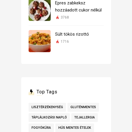
Epres zabkeksz
hozzáadott cukor nélkül
3768
Sült tökös rizottó
1716
Top Tags
LISZTÉRZÉKENYSÉG
GLUTÉNMENTES
TÁPLÁLKOZÁSI NAPLÓ
TEJALLERGIA
FOGYÓKÚRA
HÚS MENTES ÉTELEK