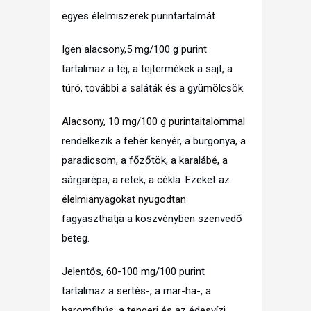
egyes élelmiszerek purintartalmát.
Igen alacsony,5 mg/100 g purint
tartalmaz a tej, a tejtermékek a sajt, a
túró, további a saláták és a gyümölcsök.
Alacsony, 10 mg/100 g purintaitalommal
rendelkezik a fehér kenyér, a burgonya, a
paradicsom, a főzőtök, a karalábé, a
sárgarépa, a retek, a cékla. Ezeket az
élelmianyagokat nyugodtan
fagyaszthatja a köszvényben szenvedő
beteg.
Jelentős, 60-100 mg/100 purint
tartalmaz a sertés-, a mar-ha-, a
baromfihús, a tengeri és az édesvízi