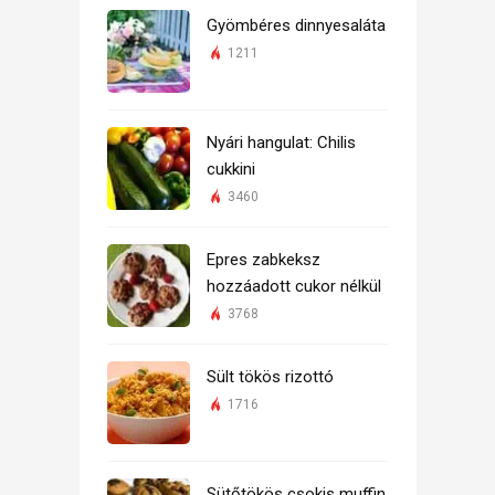
Gyömbéres dinnyesaláta
1211
Nyári hangulat: Chilis
cukkini
3460
Epres zabkeksz
hozzáadott cukor nélkül
3768
Sült tökös rizottó
1716
Sütőtökös csokis muffin