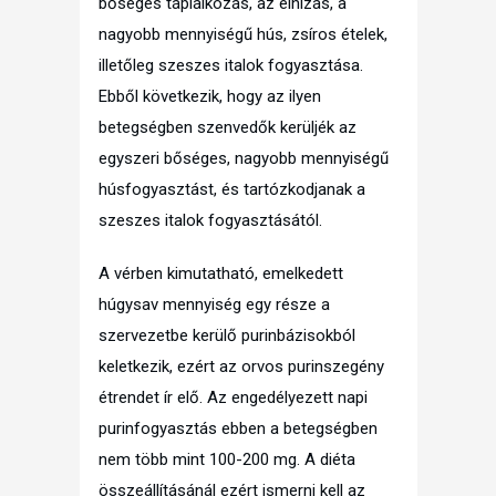
bőséges táplálkozás, az elhízás, a
nagyobb mennyiségű hús, zsíros ételek,
illetőleg szeszes italok fogyasztása.
Ebből következik, hogy az ilyen
betegségben szenvedők kerüljék az
egyszeri bőséges, nagyobb mennyiségű
húsfogyasztást, és tartózkodjanak a
szeszes italok fogyasztásától.
A vérben kimutatható, emelkedett
húgysav mennyiség egy része a
szervezetbe kerülő purinbázisokból
keletkezik, ezért az orvos purinszegény
étrendet ír elő. Az engedélyezett napi
purinfogyasztás ebben a betegségben
nem több mint 100-200 mg. A diéta
összeállításánál ezért ismerni kell az