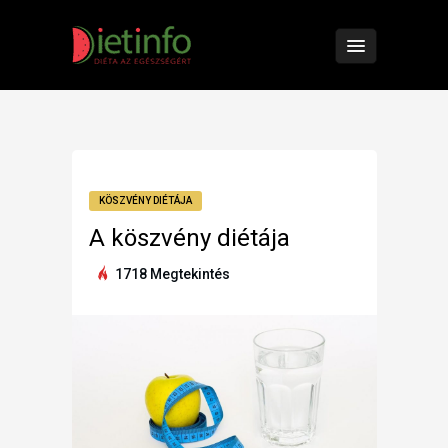
KÖSZVÉNY DIÉTÁJA
A köszvény diétája
1718 Megtekintés