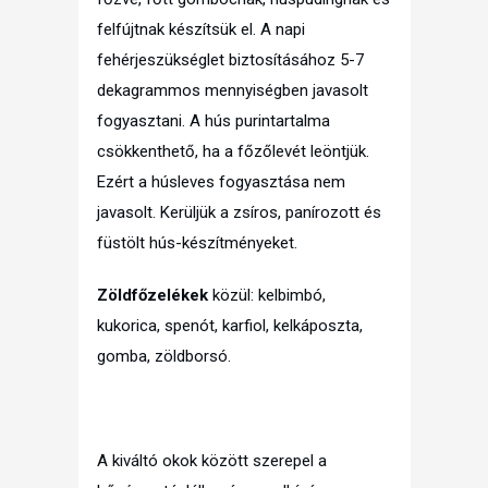
felfújtnak készítsük el. A napi
fehérjeszükséglet biztosításához 5-7
dekagrammos mennyiségben javasolt
fogyasztani. A hús purintartalma
csökkenthető, ha a főzőlevét leöntjük.
Ezért a húsleves fogyasztása nem
javasolt. Kerüljük a zsíros, panírozott és
füstölt hús-készítményeket.
Zöldfőzelékek
közül: kelbimbó,
kukorica, spenót, karfiol, kelkáposzta,
gomba, zöldborsó.
A kiváltó okok között szerepel a