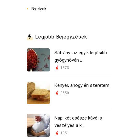
Nyelvek
Legjobb Bejegyzések
Sáfrány: az egyik legősibb
gyógynövén ..
1373
Kenyér, ahogy én szeretem
3550
Napi két csésze kávé is
veszélyes a k ..
1951