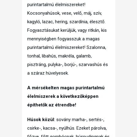
purintartalmú élelmiszereket!
Kocsonyahúsok, vese, velő, máj, szív,
kagyló, lazac, hering, szardínia, élesztő.
Fogyasztásukat kerüljük, vagy ritkán, kis
mennyiségben fogyasszuk a magas
purintartalmú élelmiszereket! Szalonna,
tonhal, libahús, makréla, galamb,
pisztráng, pulyka-, borjú-, szarvashús és
a száraz hüvelyesek.
A mérsékelten magas purintartalmú
élelmiszerek a következőképpen
építhetők az étrendbe!
Húsok közül
: sovány marha-, sertés-,
csirke-, kacsa-, nyúlhús. Ezeket párolva,
főzve, főtt gombócnak, húspudingnak és