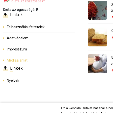
S
Diéta az egészségért!
g
Linkek
Felhasználási feltételek
K
Adatvédelem
Impresszum
N
Médiaajánlat
v
Linkek
Nyelvek
Ez a weboldal sütiket használ a b
© Dietinfo.hu 2026. Minden jog fenntartva.