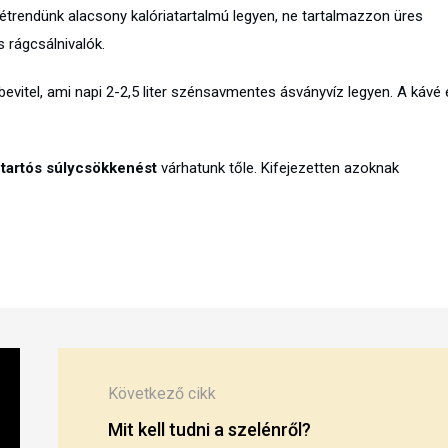
étrendünk alacsony kalóriatartalmú legyen, ne tartalmazzon üres
s rágcsálnivalók.
bevitel, ami napi 2-2,5 liter szénsavmentes ásványvíz legyen. A kávé 
 tartós súlycsökkenést
várhatunk tőle. Kifejezetten azoknak
Következő cikk
Mit kell tudni a szelénről?