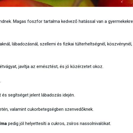
endnek. Magas foszfor tartalma kedvező hatással van a gyermekekre
nál, lábadozásnál, szellemi és fizikai túlterheltségnél, köszvénynél,
étvágyat, javítja az emésztést, és jó közérzetet okoz.
.
és segítséget jelent lábadozás idején.
setén, valamint cukorbetegségben szenvedőknek.
alma
pedig jól helyettesíti a cukros, zsíros nassolnivalókat.