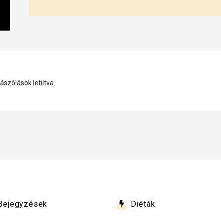
szólások letiltva.
Bejegyzések
Diéták