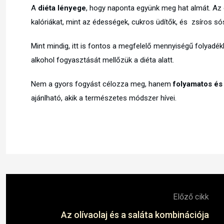
A
diéta lényege
, hogy naponta együnk meg hat almát. Az 
kalóriákat, mint az édességek, cukros üdítők, és zsíros só
Mint mindig, itt is fontos a megfelelő mennyiségű folyadék
alkohol fogyasztását mellőzük a diéta alatt.
Nem a gyors fogyást célozza meg, hanem
folyamatos és
ajánlható, akik a természetes módszer hívei.
Előző cikk
Az olívaolaj és a saláta kombinációja