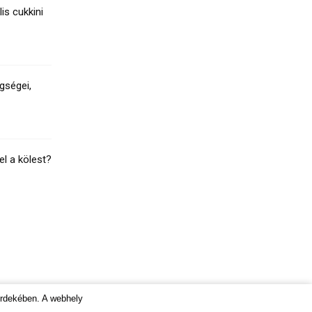
lis cukkini
gségei,
el a kölest?
érdekében. A webhely