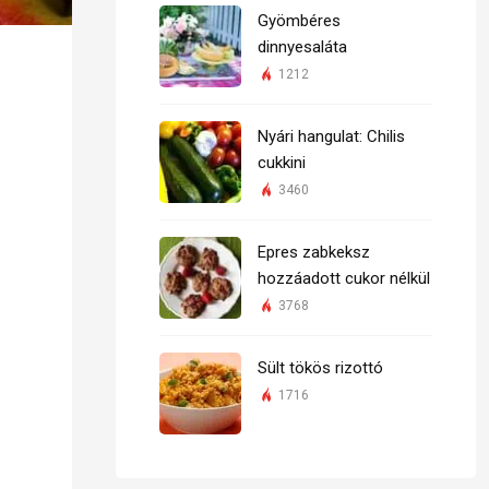
Gyömbéres
dinnyesaláta
1212
Nyári hangulat: Chilis
cukkini
3460
Epres zabkeksz
hozzáadott cukor nélkül
3768
Sült tökös rizottó
1716