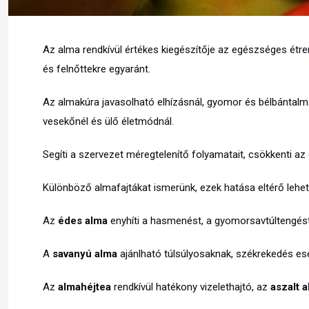
Az alma rendkívül értékes kiegészítője az egészséges étr
és felnőttekre egyaránt.
Az almakúra javasolható elhízásnál, gyomor és bélbántalmak
vesekőnél és ülő életmódnál.
Segíti a szervezet méregtelenítő folyamatait, csökkenti az 
Különböző almafajtákat ismerünk, ezek hatása eltérő lehet
Az
édes alma
enyhíti a hasmenést, a gyomorsavtúltengést 
A
savanyú alma
ajánlható túlsúlyosaknak, székrekedés e
Az
almahéjtea
rendkívül hatékony vizelethajtó, az
aszalt 