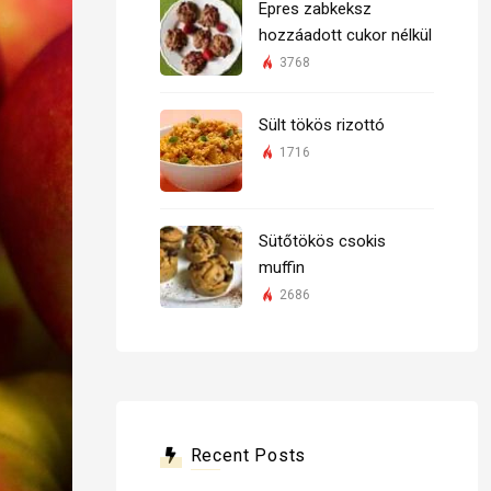
Epres zabkeksz
hozzáadott cukor nélkül
3768
Sült tökös rizottó
1716
Sütőtökös csokis
muffin
2686
Recent Posts