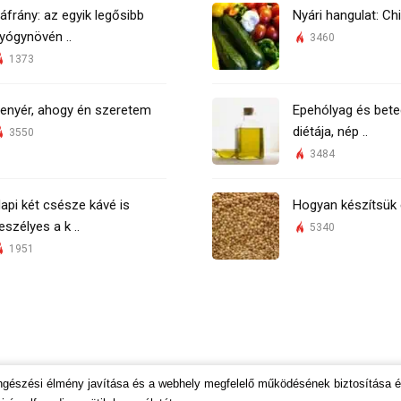
áfrány: az egyik legősibb
Nyári hangulat: Chi
yógynövén ..
3460
1373
enyér, ahogy én szeretem
Epehólyag és bete
diétája, nép ..
3550
3484
api két csésze kávé is
Hogyan készítsük 
eszélyes a k ..
5340
1951
öngészési élmény javítása és a webhely megfelelő működésének biztosítása 