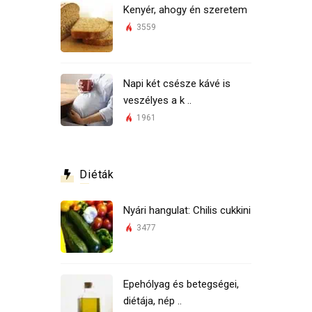
Kenyér, ahogy én szeretem
3559
Napi két csésze kávé is
veszélyes a k ..
1961
Diéták
Nyári hangulat: Chilis cukkini
3477
Epehólyag és betegségei,
diétája, nép ..