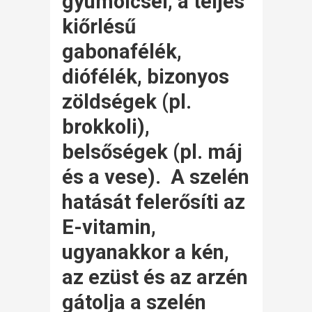
gyümölcsei, a teljes
kiőrlésű
gabonafélék,
diófélék, bizonyos
zöldségek (pl.
brokkoli),
belsőségek (pl. máj
és a vese). A szelén
hatását felerősíti az
E-vitamin,
ugyanakkor a kén,
az ezüst és az arzén
gátolja a szelén