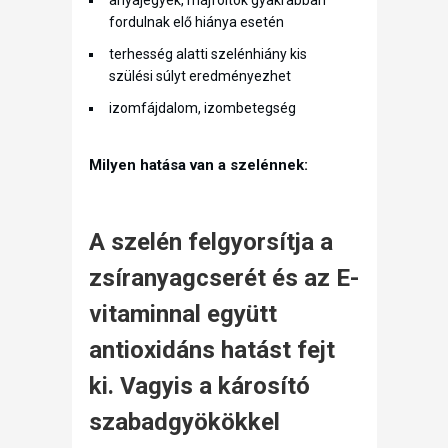
anyajegyek, májfoltok gyakrabban
fordulnak elő hiánya esetén
terhesség alatti szelénhiány kis
szülési súlyt eredményezhet
izomfájdalom, izombetegség
Milyen hatása van a szelénnek:
A szelén felgyorsítja a
zsíranyagcserét és az E-
vitaminnal együtt
antioxidáns hatást fejt
ki. Vagyis a károsító
szabadgyökökkel