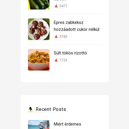
3477
Epres zabkeksz
hozzáadott cukor nélkül
3780
Sült tökös rizottó
1726
Recent Posts
Miért érdemes