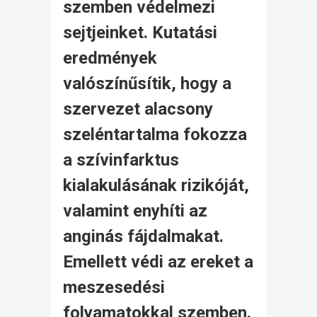
szemben védelmezi
sejtjeinket. Kutatási
eredmények
valószínűsítik, hogy a
szervezet alacsony
szeléntartalma fokozza
a szívinfarktus
kialakulásának rizikóját,
valamint enyhíti az
anginás fájdalmakat.
Emellett védi az ereket a
meszesedési
folyamatokkal szemben.