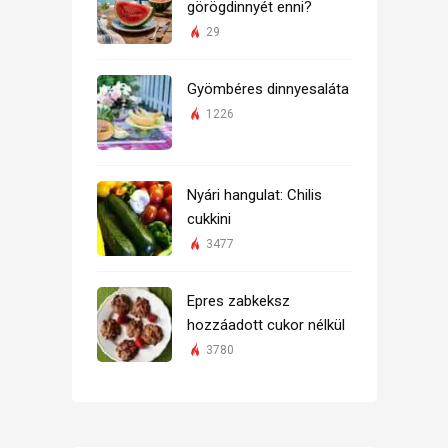
görögdinnyét enni?
29
Gyömbéres dinnyesaláta
1226
Nyári hangulat: Chilis
cukkini
3477
Epres zabkeksz
hozzáadott cukor nélkül
3780