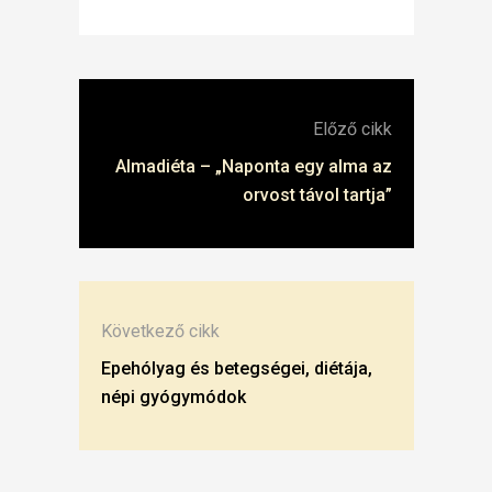
Előző cikk
Almadiéta – „Naponta egy alma az
orvost távol tartja”
Következő cikk
Epehólyag és betegségei, diétája,
népi gyógymódok