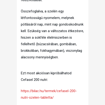
felszívódását.
Összefoglalva, a szelén egy
létfontosságú nyomelem, melynek
pótlásáról nap, mint nap gondoskodnunk
kell. Szükség van a változatos étkezésre,
hiszen a sokféle élelmiszerben is
fellelhető (búzacsírában, gombában,
brokkoliban, fokhagymában), viszonylag
alacsony mennyiségben.
Ezt most akciósan kipróbálhatod
Cefasel 200 nutri:
https://bilac.hu/termek/cefasel-200-
nutri-szelen-tabletta/