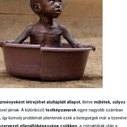
ényeként létrejöhet alultáplált állapot
, illetve
műtétek, súlyos
ssel járnak. A különböző
testképzavarok
egyre nagyobb számban
en, így komoly problémát jelentenek ezek a betegségek már a tizenév
szervezet ellenállóképessége csökken,
a zsírraktárak után a