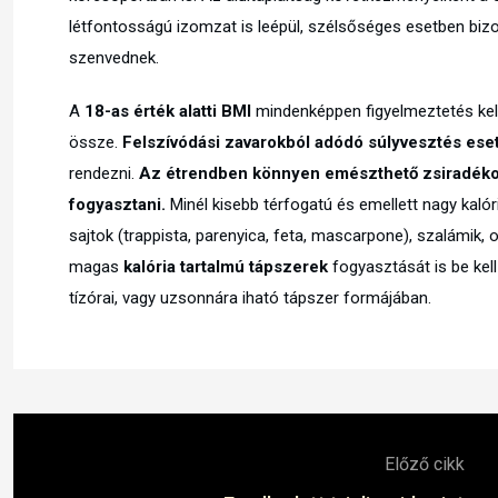
létfontosságú izomzat is leépül, szélsőséges esetben biz
szenvednek.
A
18-as érték alatti BMI
mindenképpen figyelmeztetés kell,
össze.
Felszívódási zavarokból adódó súlyvesztés ese
rendezni.
Az étrendben könnyen emészthető zsiradéko
fogyasztani.
Minél kisebb térfogatú és emellett nagy kalór
sajtok (trappista, parenyica, feta, mascarpone), szalámik,
magas
kalória tartalmú tápszerek
fogyasztását is be kel
tízórai, vagy uzsonnára iható tápszer formájában.
Előző cikk