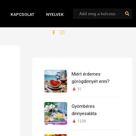
KAPCSOLAT
NYELVEK
Miért érdemes
görögdinnyét enni?
31
Gyömbéres
dinnyesaláta
1228