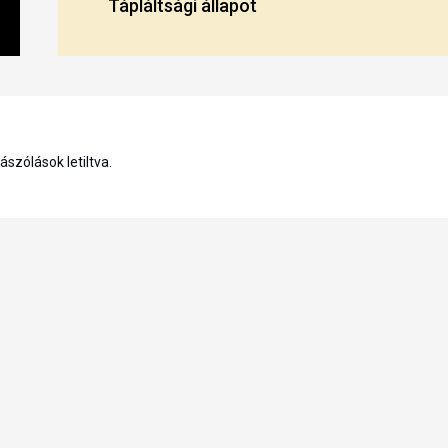
Tápláltsági állapot
szólások letiltva.