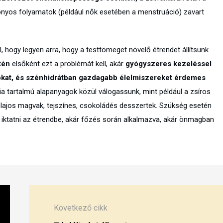
onyos folyamatok (például nők esetében a menstruáció) zavart
 hogy legyen arra, hogy a testtömeget növelő étrendet állítsunk
tén
elsőként ezt a problémát kell, akár
gyógyszeres kezeléssel
kat, és szénhidrátban gazdagabb élelmiszereket érdemes
ia tartalmú alapanyagok közül válogassunk, mint például a zsíros
 olajos magvak, tejszínes, csokoládés desszertek. Szükség esetén
l iktatni az étrendbe, akár főzés során alkalmazva, akár önmagban
Következő cikk