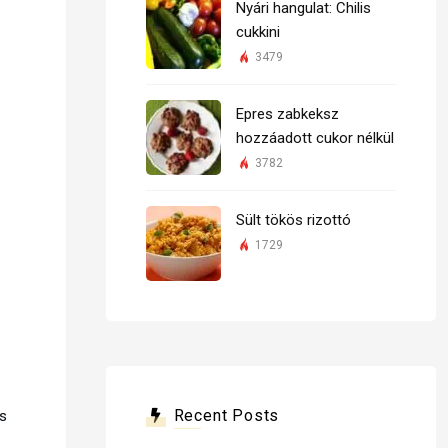
Nyári hangulat: Chilis
cukkini
3479
Epres zabkeksz
hozzáadott cukor nélkül
3782
Sült tökös rizottó
1729
Recent Posts
es