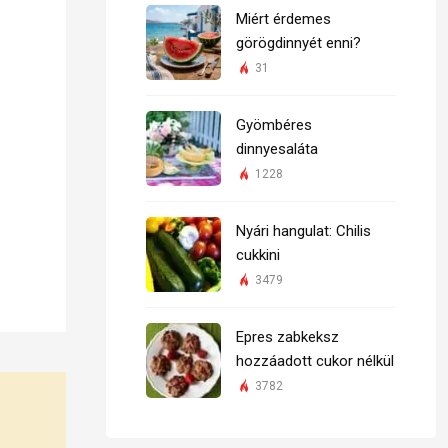
Miért érdemes
görögdinnyét enni?
31
Gyömbéres
dinnyesaláta
1228
Nyári hangulat: Chilis
cukkini
3479
Epres zabkeksz
hozzáadott cukor nélkül
3782