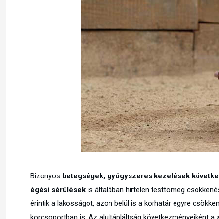
Bizonyos
betegségek, gyógyszeres kezelések következm
égési sérülések
is általában hirtelen testtömeg csökkené
érintik a lakosságot, azon belül is a korhatár egyre csökk
korcsoportban is. Az alultápláltság következményeiként a