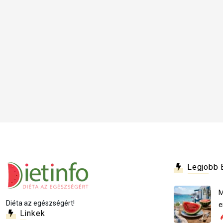
Legjobb 
M
Diéta az egészségért!
e
Linkek