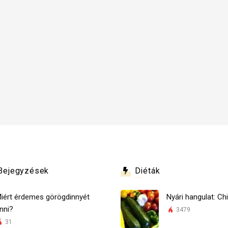
Bejegyzések
Diéták
iért érdemes görögdinnyét
Nyári hangulat: Chi
nni?
3479
31