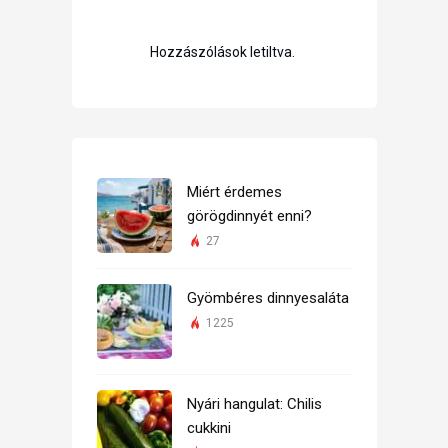
Hozzászólások letiltva.
Miért érdemes
görögdinnyét enni?
27
Gyömbéres dinnyesaláta
1225
Nyári hangulat: Chilis
cukkini