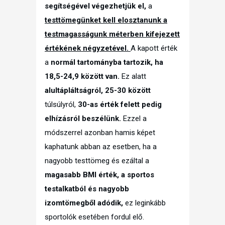
segítségével végezhetjük el,
a
testtömegünket kell elosztanunk a
testmagasságunk méterben kifejezett
értékének négyzetével.
A kapott érték
a
normál tartományba tartozik, ha
18,5-24,9 között van.
Ez alatt
alultápláltságról, 25-30 között
túlsúlyról,
30-as érték felett pedig
elhízásról beszélünk.
Ezzel a
módszerrel azonban hamis képet
kaphatunk abban az esetben, ha a
nagyobb testtömeg és ezáltal a
magasabb BMI érték, a sportos
testalkatból és nagyobb
izomtömegből adódik,
ez leginkább
sportolók esetében fordul elő.