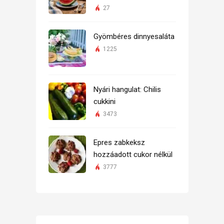
27
Gyömbéres dinnyesaláta
1225
Nyári hangulat: Chilis
cukkini
3473
Epres zabkeksz
hozzáadott cukor nélkül
3777