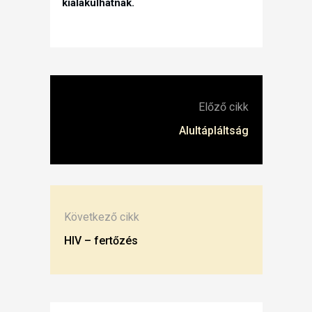
kialakulhatnak.
Előző cikk
Alultápláltság
Következő cikk
HIV – fertőzés