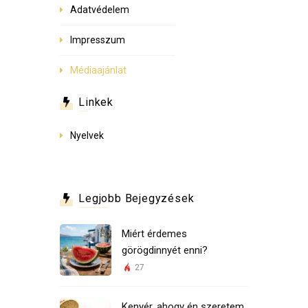
Adatvédelem
Impresszum
Médiaajánlat
Linkek
Nyelvek
Legjobb Bejegyzések
Miért érdemes
görögdinnyét enni?
27
Kenyér, ahogy én szeretem