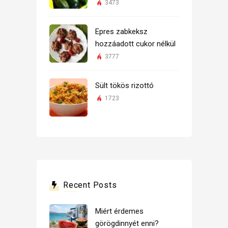
3473
Epres zabkeksz
hozzáadott cukor nélkül
3777
Sült tökös rizottó
1723
Recent Posts
Miért érdemes
görögdinnyét enni?