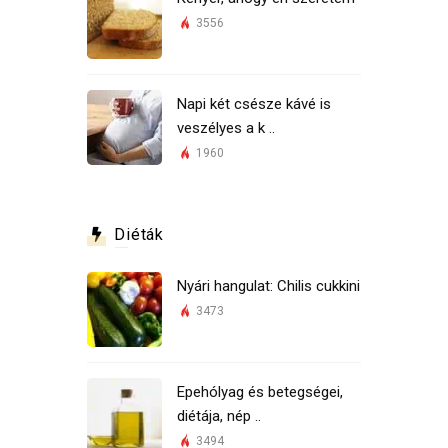
3556
Napi két csésze kávé is
veszélyes a k ..
1960
Diéták
Nyári hangulat: Chilis cukkini
3473
Epehólyag és betegségei,
diétája, nép ..
3494