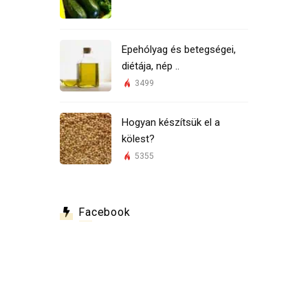
Epehólyag és betegségei,
diétája, nép ..
3499
Hogyan készítsük el a
kölest?
5355
Facebook