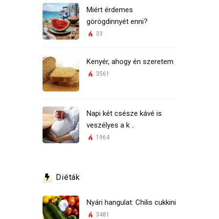
Miért érdemes
görögdinnyét enni?
33
Kenyér, ahogy én szeretem
3561
Napi két csésze kávé is
veszélyes a k ..
1964
Diéták
Nyári hangulat: Chilis cukkini
3481