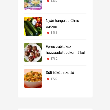
1230
Nyári hangulat: Chilis
cukkini
3481
Epres zabkeksz
hozzáadott cukor nélkül
3782
Sült tökös rizottó
1729