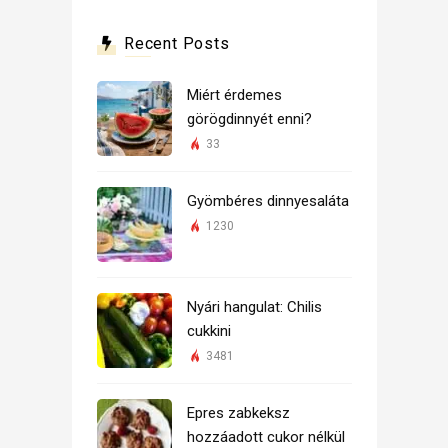
Recent Posts
Miért érdemes
görögdinnyét enni?
33
Gyömbéres dinnyesaláta
1230
Nyári hangulat: Chilis
cukkini
3481
Epres zabkeksz
hozzáadott cukor nélkül