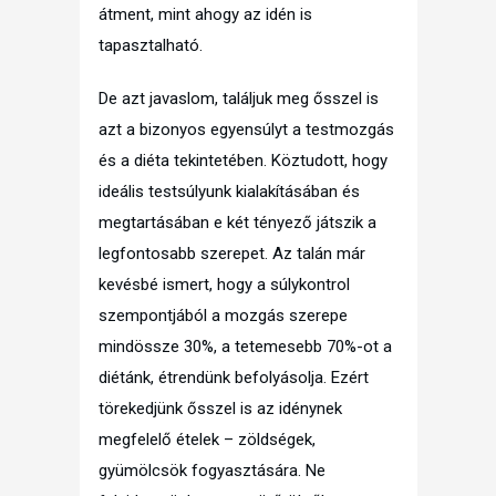
átment, mint ahogy az idén is
tapasztalható.
De azt javaslom, találjuk meg ősszel is
azt a bizonyos egyensúlyt a testmozgás
és a diéta tekintetében. Köztudott, hogy
ideális testsúlyunk kialakításában és
megtartásában e két tényező játszik a
legfontosabb szerepet. Az talán már
kevésbé ismert, hogy a súlykontrol
szempontjából a mozgás szerepe
mindössze 30%, a tetemesebb 70%-ot a
diétánk, étrendünk befolyásolja. Ezért
törekedjünk ősszel is az idénynek
megfelelő ételek – zöldségek,
gyümölcsök fogyasztására. Ne