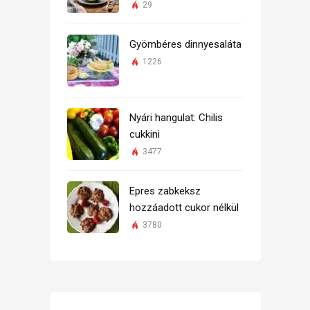
29
Gyömbéres dinnyesaláta
1226
Nyári hangulat: Chilis
cukkini
3477
Epres zabkeksz
hozzáadott cukor nélkül
3780