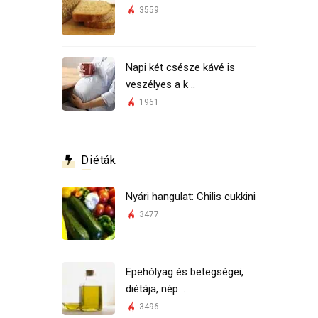
3559
Napi két csésze kávé is
veszélyes a k ..
1961
Diéták
Nyári hangulat: Chilis cukkini
3477
Epehólyag és betegségei,
diétája, nép ..
3496