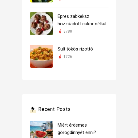
Epres zabkeksz
hozzáadott cukor nélkül
3780
Sült tökös rizottó
1726
Recent Posts
Miért érdemes
görögdinnyét enni?