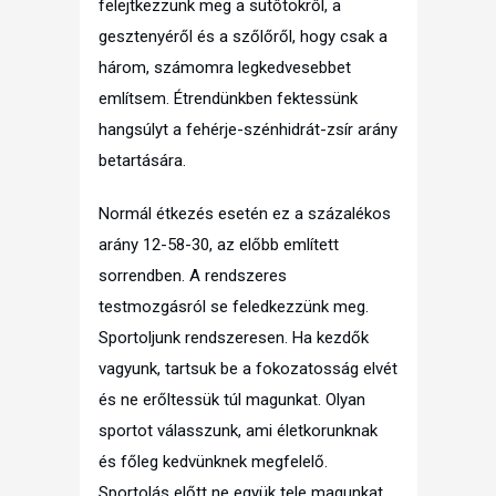
felejtkezzünk meg a sütőtökről, a
gesztenyéről és a szőlőről, hogy csak a
három, számomra legkedvesebbet
említsem. Étrendünkben fektessünk
hangsúlyt a fehérje-szénhidrát-zsír arány
betartására.
Normál étkezés esetén ez a százalékos
arány 12-58-30, az előbb említett
sorrendben. A rendszeres
testmozgásról se feledkezzünk meg.
Sportoljunk rendszeresen. Ha kezdők
vagyunk, tartsuk be a fokozatosság elvét
és ne erőltessük túl magunkat. Olyan
sportot válasszunk, ami életkorunknak
és főleg kedvünknek megfelelő.
Sportolás előtt ne együk tele magunkat,