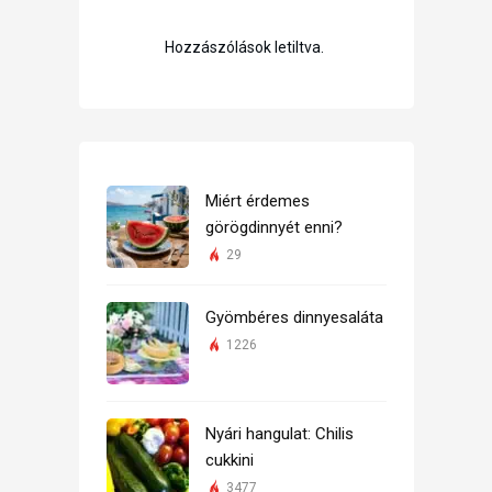
Hozzászólások letiltva.
Miért érdemes
görögdinnyét enni?
29
Gyömbéres dinnyesaláta
1226
Nyári hangulat: Chilis
cukkini
3477