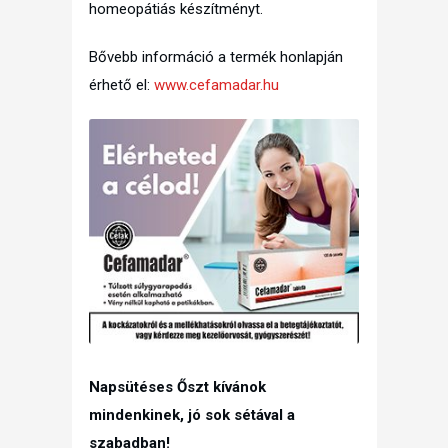
homeopátiás készítményt.
Bővebb információ a termék honlapján
érhető el:
www.cefamadar.hu
Napsütéses Őszt kívánok
mindenkinek, jó sok sétával a
szabadban!