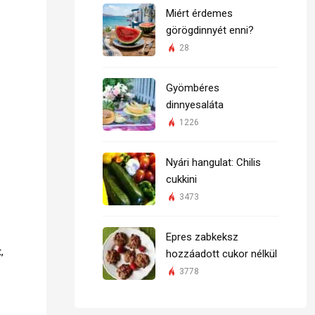
Miért érdemes
görögdinnyét enni?
28
Gyömbéres
dinnyesaláta
1226
Nyári hangulat: Chilis
cukkini
3473
Epres zabkeksz
,
hozzáadott cukor nélkül
3778