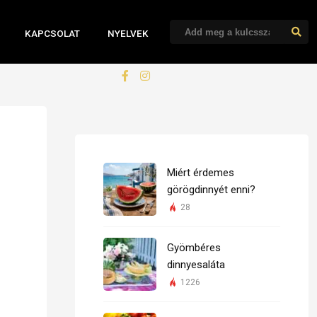
KAPCSOLAT
NYELVEK
Miért érdemes
görögdinnyét enni?
28
Gyömbéres
dinnyesaláta
1226