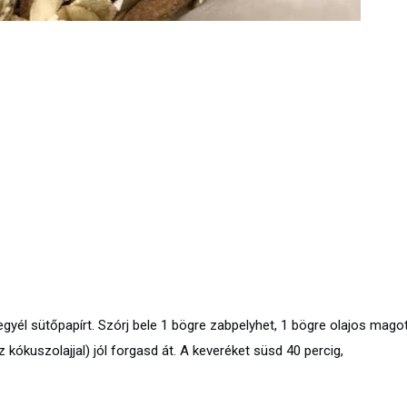
tegyél sütőpapírt. Szórj bele 1 bögre zabpelyhet, 1 bögre olajos magot
 kókuszolajjal) jól forgasd át. A keveréket süsd 40 percig,