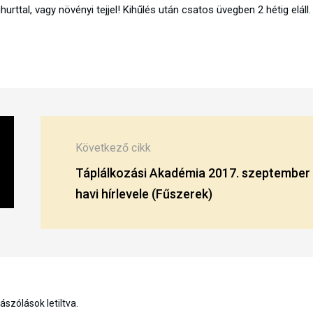
ttal, vagy növényi tejjel! Kihűlés után csatos üvegben 2 hétig eláll.
Következő cikk
Táplálkozási Akadémia 2017. szeptember
havi hírlevele (Fűszerek)
szólások letiltva.