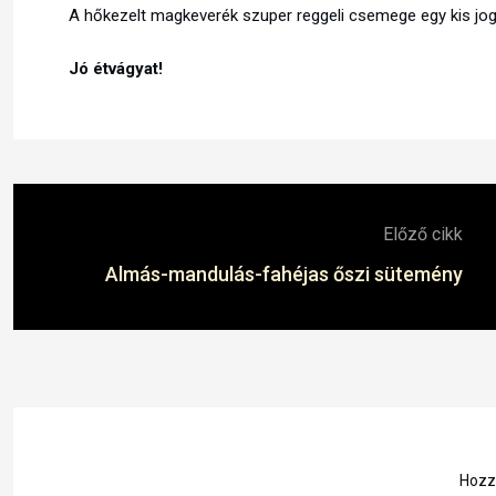
A hőkezelt magkeverék szuper reggeli csemege egy kis joghur
Jó étvágyat!
Előző cikk
Almás-mandulás-fahéjas őszi sütemény
Hozzá