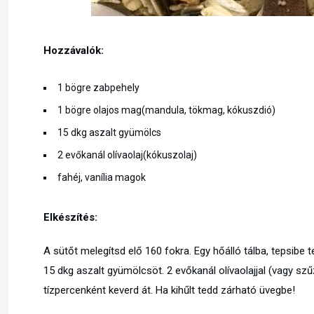
Hozzávalók:
1 bögre zabpehely
1 bögre olajos mag(mandula, tökmag, kókuszdió)
15 dkg aszalt gyümölcs
2 evőkanál olívaolaj(kókuszolaj)
fahéj, vanília magok
Elkészítés:
A sütőt melegítsd elő 160 fokra. Egy hőálló tálba, tepsibe 
15 dkg aszalt gyümölcsöt. 2 evőkanál olívaolajjal (vagy szűz
tízpercenként keverd át. Ha kihűlt tedd zárható üvegbe!