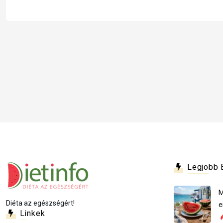
Legjobb 
M
Diéta az egészségért!
e
Linkek