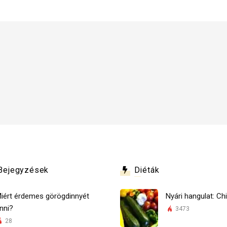
Bejegyzések
Diéták
iért érdemes görögdinnyét
Nyári hangulat: Chi
nni?
3473
28