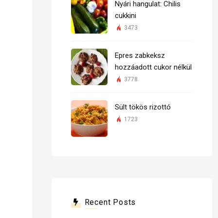
Nyári hangulat: Chilis
cukkini
3473
Epres zabkeksz
hozzáadott cukor nélkül
3778
Sült tökös rizottó
1723
Recent Posts