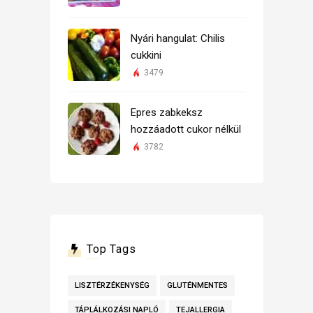
Nyári hangulat: Chilis
cukkini
3479
Epres zabkeksz
hozzáadott cukor nélkül
3782
Top Tags
LISZTÉRZÉKENYSÉG
GLUTÉNMENTES
TÁPLÁLKOZÁSI NAPLÓ
TEJALLERGIA