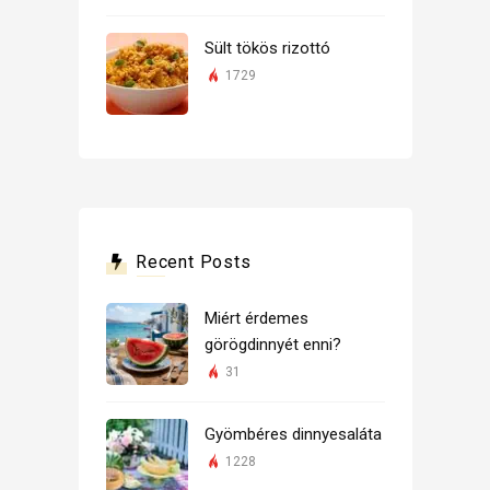
Sült tökös rizottó
1729
Recent Posts
Miért érdemes
görögdinnyét enni?
31
Gyömbéres dinnyesaláta
1228