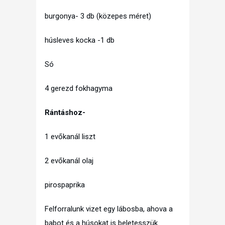
burgonya- 3 db (közepes méret)
húsleves kocka -1 db
Só
4 gerezd fokhagyma
Rántáshoz-
1 evőkanál liszt
2 evőkanál olaj
pirospaprika
Felforralunk vizet egy lábosba, ahova a
babot és a húsokat is beletesszük.