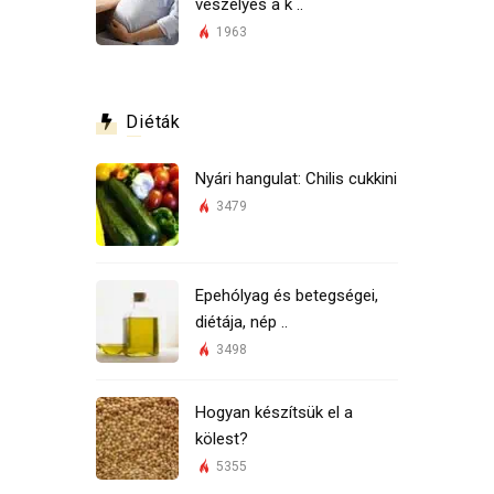
veszélyes a k ..
1963
Diéták
Nyári hangulat: Chilis cukkini
3479
Epehólyag és betegségei,
diétája, nép ..
3498
Hogyan készítsük el a
kölest?
5355