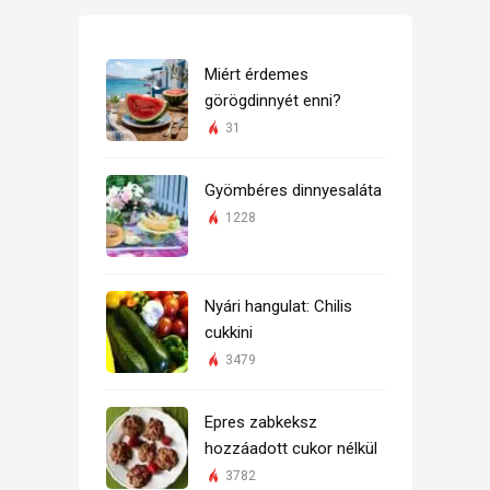
Miért érdemes
görögdinnyét enni?
31
Gyömbéres dinnyesaláta
1228
Nyári hangulat: Chilis
cukkini
3479
Epres zabkeksz
hozzáadott cukor nélkül
3782