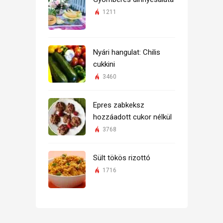
1211
Nyári hangulat: Chilis
cukkini
3460
Epres zabkeksz
hozzáadott cukor nélkül
3768
Sült tökös rizottó
1716