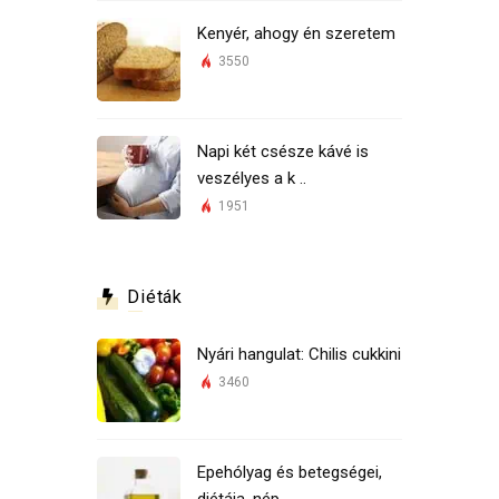
Kenyér, ahogy én szeretem
3550
Napi két csésze kávé is
veszélyes a k ..
1951
Diéták
Nyári hangulat: Chilis cukkini
3460
Epehólyag és betegségei,
diétája, nép ..