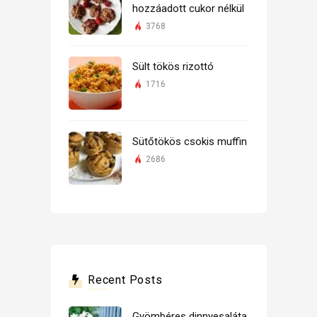
hozzáadott cukor nélkül
3768
Sült tökös rizottó
1716
Sütőtökös csokis muffin
2686
Recent Posts
Gyömbéres dinnyesaláta