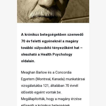
A krónikus betegségekben szenvedő
70 év feletti egyéneknél a magány
további súlyosbító tényezőként hat –
olvasható a Health Psychology
oldalain.
Meaghan Barlow és a Concordia
Egyetem (Montreal, Kanada) munkatársai
vizsgálatukba 121, általában 70 évnél
idősebb egyént vontak be.
Megállapították, hogy a magány érzése
elősegíti a krónikus betegségek