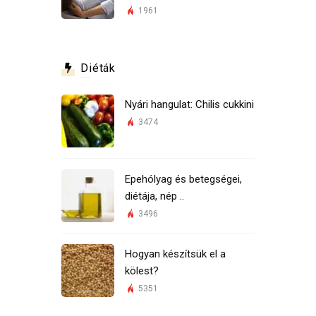
1961
Diéták
Nyári hangulat: Chilis cukkini
3474
Epehólyag és betegségei,
diétája, nép ..
3496
Hogyan készítsük el a
kölest?
5351