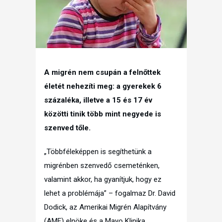
A migrén nem csupán a felnőttek
életét nehezíti meg: a gyerekek 6
százaléka, illetve a 15 és 17 év
közötti tinik több mint negyede is
szenved tőle.
„Többféleképpen is segíthetünk a
migrénben szenvedő csemeténken,
valamint akkor, ha gyanítjuk, hogy ez
lehet a problémája” – fogalmaz Dr. David
Dodick, az Amerikai Migrén Alapítvány
(AMF) elnöke és a Mayo Klinika