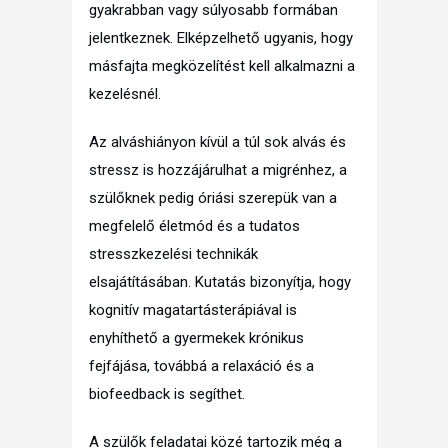
gyakrabban vagy súlyosabb formában
jelentkeznek. Elképzelhető ugyanis, hogy
másfajta megközelítést kell alkalmazni a
kezelésnél.
Az alváshiányon kívül a túl sok alvás és
stressz is hozzájárulhat a migrénhez, a
szülőknek pedig óriási szerepük van a
megfelelő életmód és a tudatos
stresszkezelési technikák
elsajátításában. Kutatás bizonyítja, hogy
kognitív magatartásterápiával is
enyhíthető a gyermekek krónikus
fejfájása, továbbá a relaxáció és a
biofeedback is segíthet.
A szülők feladatai közé tartozik még a