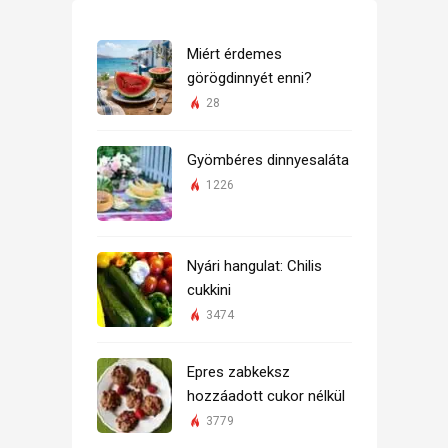
Miért érdemes
görögdinnyét enni?
28
Gyömbéres dinnyesaláta
1226
Nyári hangulat: Chilis
cukkini
3474
Epres zabkeksz
hozzáadott cukor nélkül
3779