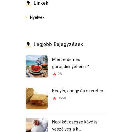
Linkek
Nyelvek
Legjobb Bejegyzések
Miért érdemes
görögdinnyét enni?
28
Kenyér, ahogy én szeretem
3558
Napi két csésze kávé is
veszélyes a k ..