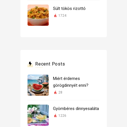
Sült tökös rizottó
1724
Recent Posts
Miért érdemes
görögdinnyét enni?
28
Gyömbéres dinnyesaláta
1226