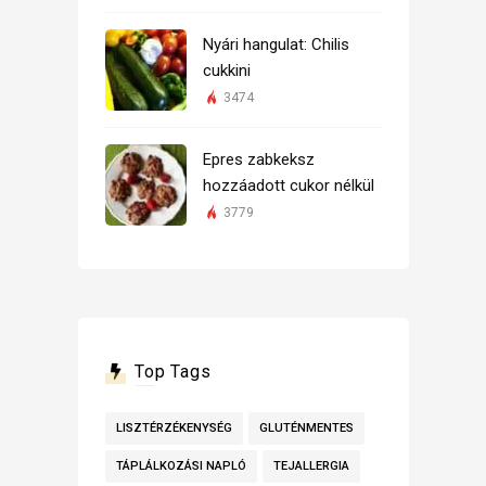
Nyári hangulat: Chilis
cukkini
3474
Epres zabkeksz
hozzáadott cukor nélkül
3779
Top Tags
LISZTÉRZÉKENYSÉG
GLUTÉNMENTES
TÁPLÁLKOZÁSI NAPLÓ
TEJALLERGIA