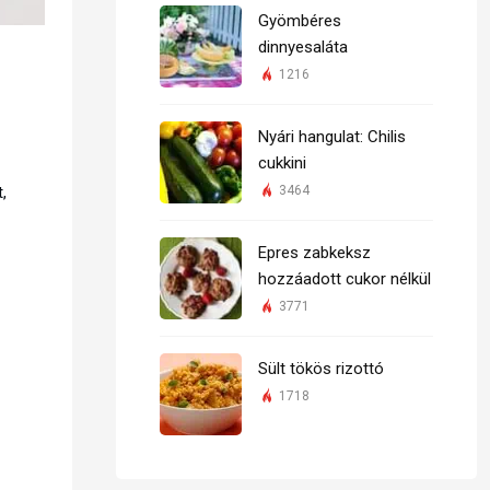
Gyömbéres
dinnyesaláta
1216
Nyári hangulat: Chilis
cukkini
,
3464
Epres zabkeksz
hozzáadott cukor nélkül
3771
Sült tökös rizottó
1718