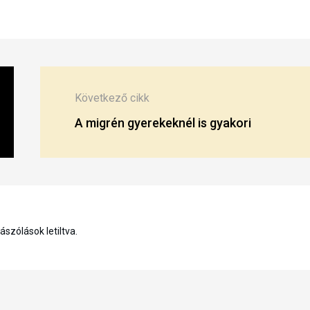
Következő cikk
A migrén gyerekeknél is gyakori
szólások letiltva.