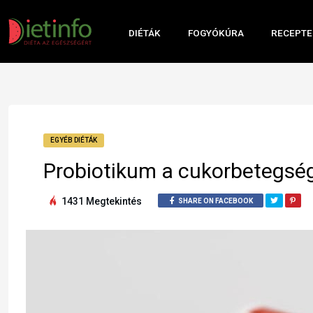
DIÉTÁK
FOGYÓKÚRA
RECEPTE
EGYÉB DIÉTÁK
Probiotikum a cukorbetegsé
1431 Megtekintés
SHARE ON FACEBOOK