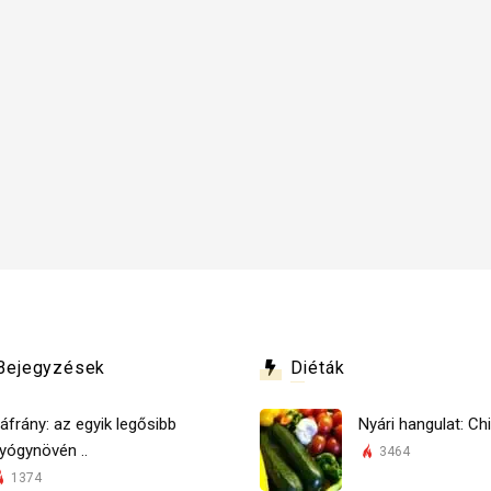
Bejegyzések
Diéták
áfrány: az egyik legősibb
Nyári hangulat: Chi
yógynövén ..
3464
1374