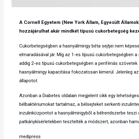
A Cornell Egyetem (New York Állam, Egyesült Államok
hozzájárulhat akár mindkét típusú cukorbetegség kez
Cukorbetegségben a hasnyálmirigy béta sejtjei nem képesek
elmaradásával jár. Míg az 1-es típusú cukorbetegségben a 
addig 2-es típusú cukorbetegségben a perifériás szövetek
hasnyálmirigy kapacitása fokozatosan kimerül. Jelenleg az 
állapotot.
Azonban a Diabetes oldalain megjelent cikk egy lehetséges 
bélbaktériumokat tartalmaz, a bélsejteket serkenti inzulint
inzulinközpontot a hasnyálmirigyből a bélrendszerbe tesz
patkánykísérletekben tesztelték a módszert, azonban hamaro
medipress