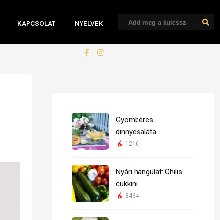
KAPCSOLAT
NYELVEK
Gyömbéres
dinnyesaláta
1216
Nyári hangulat: Chilis
cukkini
3464