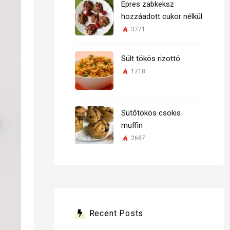
Epres zabkeksz
hozzáadott cukor nélkül
3771
Sült tökös rizottó
1718
Sütőtökös csokis
muffin
2687
Recent Posts