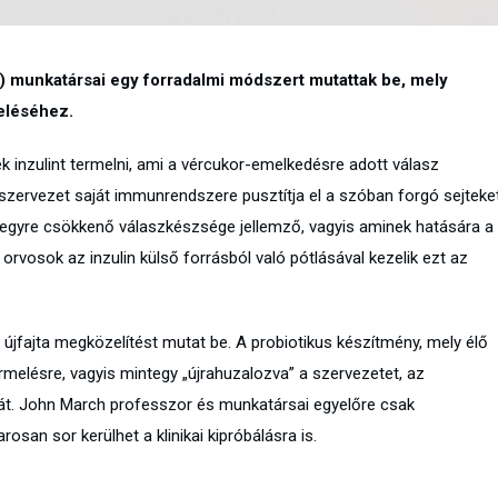
) munkatársai egy forradalmi módszert mutattak be, mely
eléséhez.
 inzulint termelni, ami a vércukor-emelkedésre adott válasz
szervezet saját immunrendszere pusztítja el a szóban forgó sejteket
 egyre csökkenő válaszkészsége jellemző, vagyis aminek hatására a
orvosok az inzulin külső forrásból való pótlásával kezelik ezt az
újfajta megközelítést mutat be. A probiotikus készítmény, mely élő
ermelésre, vagyis mintegy „újrahuzalozva” a szervezetet, az
i át. John March professzor és munkatársai egyelőre csak
san sor kerülhet a klinikai kipróbálásra is.