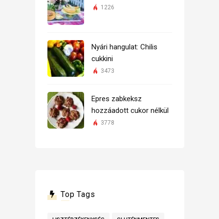
1226
Nyári hangulat: Chilis
cukkini
3473
Epres zabkeksz
hozzáadott cukor nélkül
3778
Top Tags