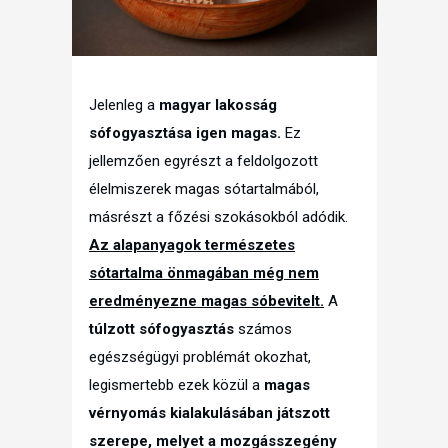
Jelenleg a
magyar lakosság
sófogyasztása igen magas.
Ez
jellemzően egyrészt a feldolgozott
élelmiszerek magas sótartalmából,
másrészt a főzési szokásokból adódik.
Az alapanyagok természetes
sótartalma önmagában még nem
eredményezne magas sóbevitelt.
A
túlzott sófogyasztás
számos
egészségügyi problémát okozhat,
legismertebb ezek közül a
magas
vérnyomás kialakulásában játszott
szerepe, melyet a mozgásszegény