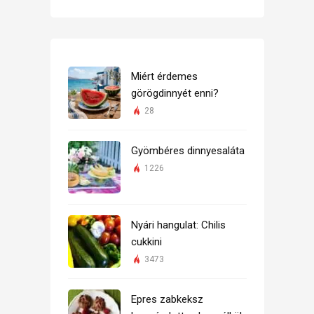
Miért érdemes
görögdinnyét enni?
28
Gyömbéres dinnyesaláta
1226
Nyári hangulat: Chilis
cukkini
3473
Epres zabkeksz