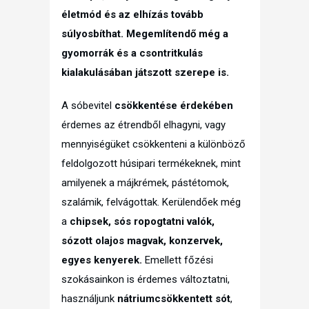
életmód és az elhízás tovább
súlyosbíthat. Megemlítendő még a
gyomorrák és a csontritkulás
kialakulásában játszott szerepe is.
A sóbevitel
csökkentése érdekében
érdemes az étrendből elhagyni, vagy
mennyiségüket csökkenteni a különböző
feldolgozott húsipari termékeknek, mint
amilyenek a májkrémek, pástétomok,
szalámik, felvágottak. Kerülendőek még
a
chipsek, sós ropogtatni valók,
sózott olajos magvak, konzervek,
egyes kenyerek.
Emellett főzési
szokásainkon is érdemes változtatni,
használjunk
nátriumcsökkentett sót
,