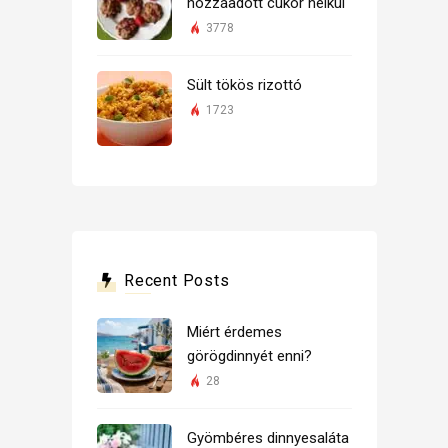
hozzáadott cukor nélkül
3778
Sült tökös rizottó
1723
Recent Posts
Miért érdemes
görögdinnyét enni?
28
Gyömbéres dinnyesaláta