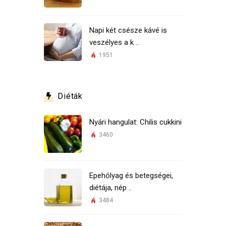
Napi két csésze kávé is
veszélyes a k ..
1951
Diéták
Nyári hangulat: Chilis cukkini
3460
Epehólyag és betegségei,
diétája, nép ..
3484