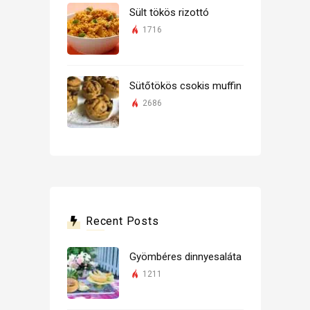
Sült tökös rizottó
1716
Sütőtökös csokis muffin
2686
Recent Posts
Gyömbéres dinnyesaláta
1211