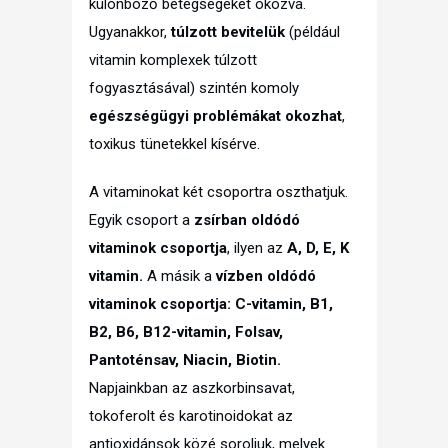
különböző betegségeket okozva.
Ugyanakkor,
túlzott bevitelük
(például
vitamin komplexek túlzott
fogyasztásával) szintén komoly
egészségügyi problémákat okozhat
,
toxikus tünetekkel kísérve.
A vitaminokat két csoportra oszthatjuk.
Egyik csoport a
zsírban oldódó
vitaminok csoportja
, ilyen az
A, D, E, K
vitamin.
A másik a
vízben oldódó
vitaminok csoportja: C-vitamin, B1,
B2, B6, B12-vitamin, Folsav,
Pantoténsav, Niacin, Biotin.
Napjainkban az aszkorbinsavat,
tokoferolt és karotinoidokat az
antioxidánsok közé soroljuk, melyek