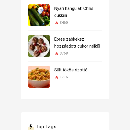
Nyári hangulat: Chilis
cukkini
3460
Epres zabkeksz
hozzáadott cukor nélkül
3768
Sült tökös rizottó
1716
Top Tags