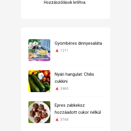
Hozzászólások letiltva.
Gyömbéres dinnyesaláta
1211
Nyári hangulat: Chilis
cukkini
3460
Epres zabkeksz
hozzáadott cukor nélkül
3768