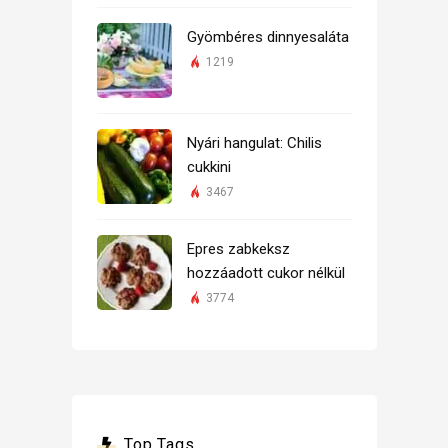
Gyömbéres dinnyesaláta
1219
Nyári hangulat: Chilis
cukkini
3467
Epres zabkeksz
hozzáadott cukor nélkül
3774
Top Tags