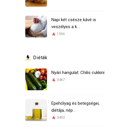
Napi két csésze kávé is
veszélyes a k ..
1956
Diéták
Nyári hangulat: Chilis cukkini
3467
Epehólyag és betegségei,
diétája, nép ..
3492