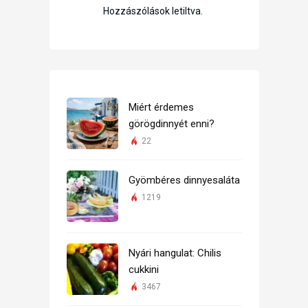
Hozzászólások letiltva.
Miért érdemes
görögdinnyét enni?
22
Gyömbéres dinnyesaláta
1219
Nyári hangulat: Chilis
cukkini
3467