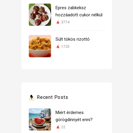
Epres zabkeksz
hozzáadott cukor nélkül
3774
Sült tökös rizottó
1720
Recent Posts
Miért érdemes
görögdinnyét enni?
22