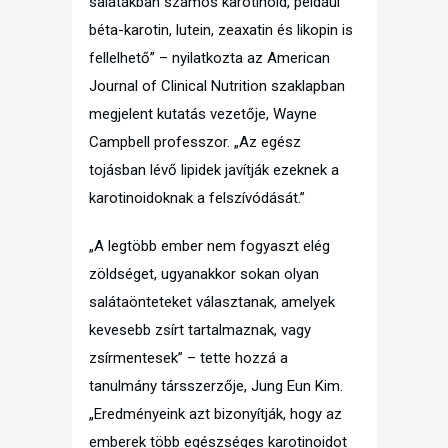
salátákban számos karotinoid, például
béta-karotin, lutein, zeaxatin és likopin is
fellelhető” – nyilatkozta az American
Journal of Clinical Nutrition szaklapban
megjelent kutatás vezetője, Wayne
Campbell professzor. „Az egész
tojásban lévő lipidek javítják ezeknek a
karotinoidoknak a felszívódását.”
„A legtöbb ember nem fogyaszt elég
zöldséget, ugyanakkor sokan olyan
salátaönteteket választanak, amelyek
kevesebb zsírt tartalmaznak, vagy
zsírmentesek” – tette hozzá a
tanulmány társszerzője, Jung Eun Kim.
„Eredményeink azt bizonyítják, hogy az
emberek több egészséges karotinoidot