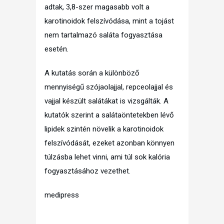
adtak, 3,8-szer magasabb volt a
karotinoidok felszívódása, mint a tojást
nem tartalmazó saláta fogyasztása
esetén.
A kutatás során a különböző
mennyiségű szójaolajjal, repceolajjal és
vajjal készült salátákat is vizsgálták. A
kutatók szerint a salátaöntetekben lévő
lipidek szintén növelik a karotinoidok
felszívódását, ezeket azonban könnyen
túlzásba lehet vinni, ami túl sok kalória
fogyasztásához vezethet.
medipress