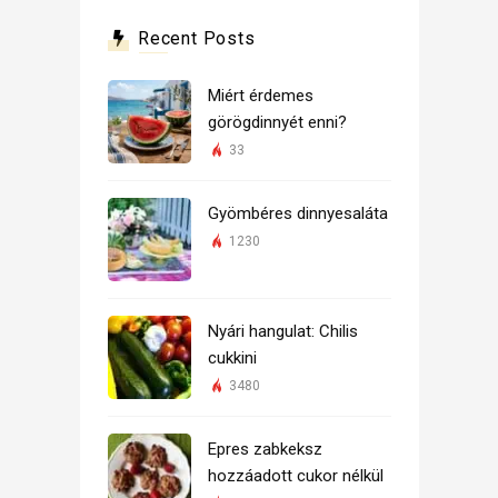
Recent Posts
Miért érdemes
görögdinnyét enni?
33
Gyömbéres dinnyesaláta
1230
Nyári hangulat: Chilis
cukkini
3480
Epres zabkeksz
hozzáadott cukor nélkül