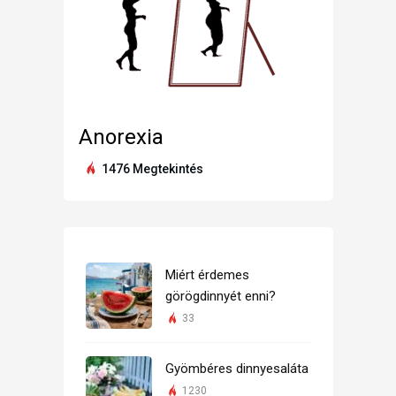
Anorexia
1476 Megtekintés
Miért érdemes
görögdinnyét enni?
33
Gyömbéres dinnyesaláta
1230