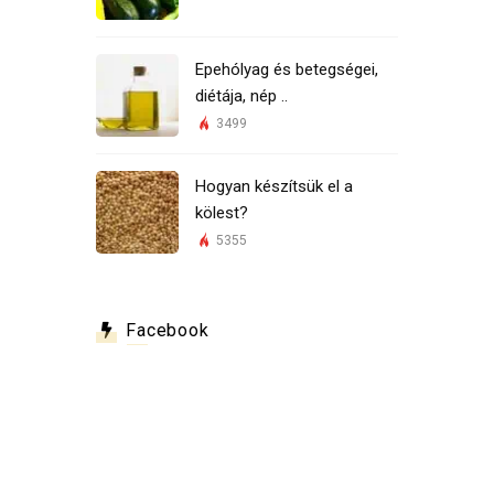
Epehólyag és betegségei,
diétája, nép ..
3499
Hogyan készítsük el a
kölest?
5355
Facebook