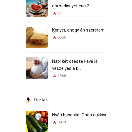
görögdinnyét enni?
27
Kenyér, ahogy én szeretem
3556
Napi két csésze kávé is
veszélyes a k ..
1960
Diéták
Nyári hangulat: Chilis cukkini
3473