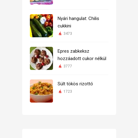
Nyári hangulat: Chilis
cukkini
3473
Epres zabkeksz
hozzáadott cukor nélkül
3777
Sült tökös rizottó
1723