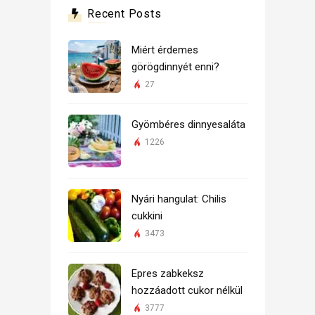
Recent Posts
Miért érdemes
görögdinnyét enni?
27
Gyömbéres dinnyesaláta
1226
Nyári hangulat: Chilis
cukkini
3473
Epres zabkeksz
hozzáadott cukor nélkül
3777