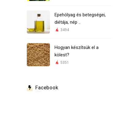
Epehólyag és betegségei,
diétája, nép ..
3494
Hogyan készítsük el a
kölest?
5351
Facebook