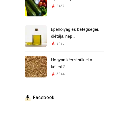
3467
Epehólyag és betegségei,
diétája, nép ..
3490
Hogyan készítsük el a
kölest?
5344
Facebook