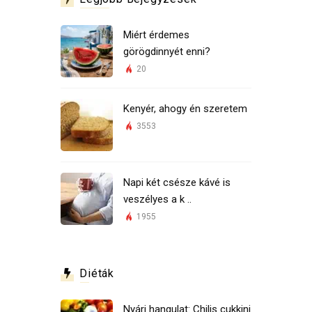
Miért érdemes
görögdinnyét enni?
20
Kenyér, ahogy én szeretem
3553
Napi két csésze kávé is
veszélyes a k ..
1955
Diéták
Nyári hangulat: Chilis cukkini