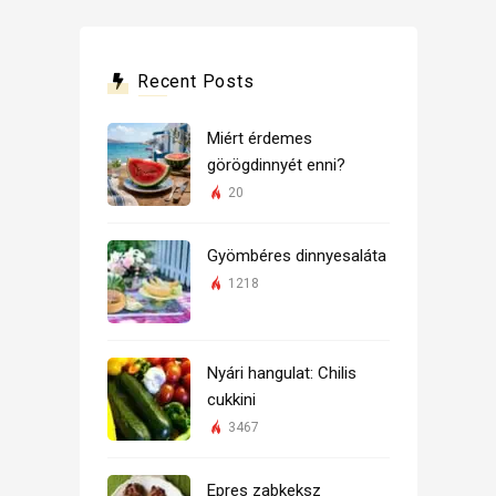
Recent Posts
Miért érdemes
görögdinnyét enni?
20
Gyömbéres dinnyesaláta
1218
Nyári hangulat: Chilis
cukkini
3467
Epres zabkeksz