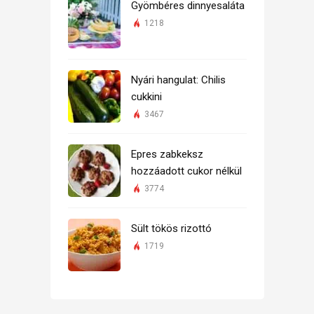
Gyömbéres dinnyesaláta
1218
Nyári hangulat: Chilis
cukkini
3467
Epres zabkeksz
hozzáadott cukor nélkül
3774
Sült tökös rizottó
1719