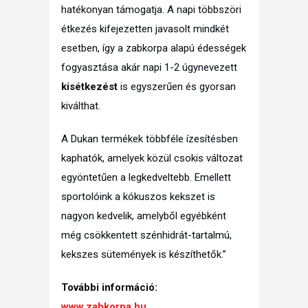
hatékonyan támogatja. A napi többszöri
étkezés kifejezetten javasolt mindkét
esetben, így a zabkorpa alapú édességek
fogyasztása akár napi 1-2 úgynevezett
kisétkezést
is egyszerűen és gyorsan
kiválthat.
A Dukan termékek többféle ízesítésben
kaphatók, amelyek közül csokis változat
egyöntetűen a legkedveltebb. Emellett
sportolóink a kókuszos kekszet is
nagyon kedvelik, amelyből egyébként
még csökkentett szénhidrát-tartalmú,
kekszes sütemények is készíthetők.”
További információ:
www.zabkorpa.hu
,