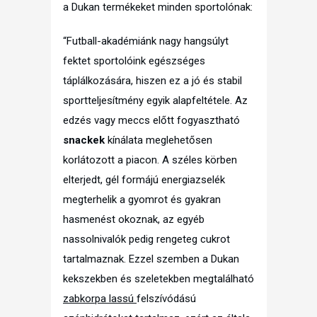
a Dukan termékeket minden sportolónak:
“Futball-akadémiánk nagy hangsúlyt
fektet sportolóink egészséges
táplálkozására, hiszen ez a jó és stabil
sportteljesítmény egyik alapfeltétele. Az
edzés vagy meccs előtt fogyasztható
snackek
kínálata meglehetősen
korlátozott a piacon. A széles körben
elterjedt, gél formájú energiazselék
megterhelik a gyomrot és gyakran
hasmenést okoznak, az egyéb
nassolnivalók pedig rengeteg cukrot
tartalmaznak. Ezzel szemben a Dukan
kekszekben és szeletekben megtalálható
zabkorpa lassú
felszívódású