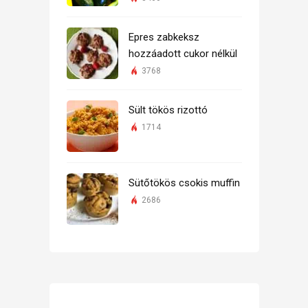
Epres zabkeksz
hozzáadott cukor nélkül
3768
Sült tökös rizottó
1714
Sütőtökös csokis muffin
2686