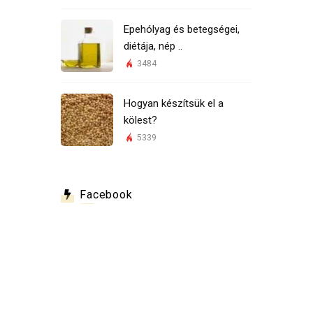
Epehólyag és betegségei,
diétája, nép ..
3484
Hogyan készítsük el a
kölest?
5339
Facebook