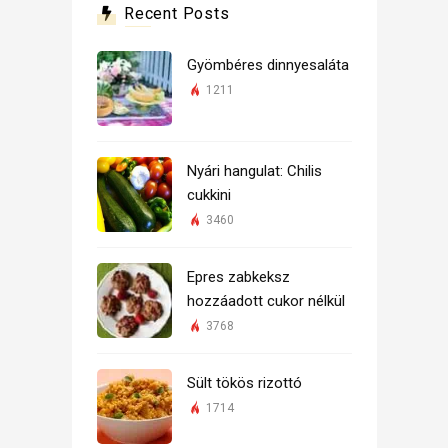
Recent Posts
Gyömbéres dinnyesaláta
1211
Nyári hangulat: Chilis
cukkini
3460
Epres zabkeksz
hozzáadott cukor nélkül
3768
Sült tökös rizottó
1714