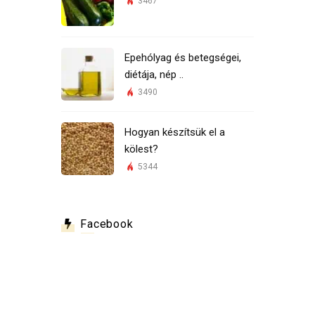
3467
Epehólyag és betegségei,
diétája, nép ..
3490
Hogyan készítsük el a
kölest?
5344
Facebook