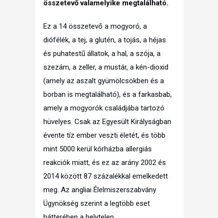
összetevő valamelyike megtalálható.
Ez a 14 összetevő a mogyoró, a
diófélék, a tej, a glutén, a tojás, a héjas
és puhatestű állatok, a hal, a szója, a
szezám, a zeller, a mustár, a kén-dioxid
(amely az aszalt gyümölcsökben és a
borban is megtalálható), és a farkasbab,
amely a mogyorók családjába tartozó
hüvelyes. Csak az Egyesült Királyságban
évente tíz ember veszti életét, és több
mint 5000 kerül kórházba allergiás
reakciók miatt, és ez az arány 2002 és
2014 között 87 százalékkal emelkedett
meg. Az angliai Élelmiszerszabvány
Ügynökség szerint a legtöbb eset
hátterében a helytelen