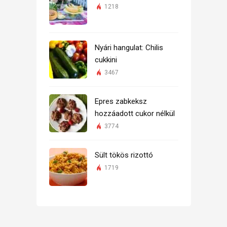
1218
Nyári hangulat: Chilis
cukkini
3467
Epres zabkeksz
hozzáadott cukor nélkül
3774
Sült tökös rizottó
1719