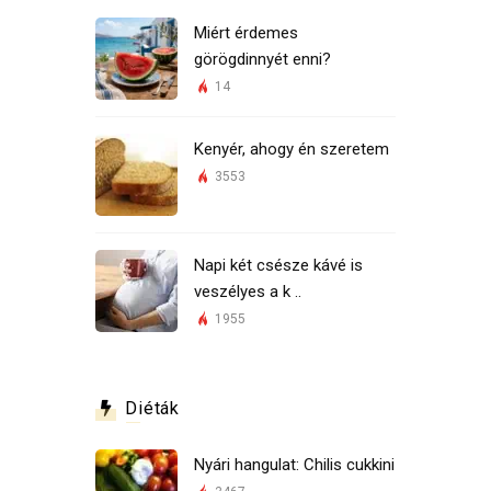
Miért érdemes
görögdinnyét enni?
14
Kenyér, ahogy én szeretem
3553
Napi két csésze kávé is
veszélyes a k ..
1955
Diéták
Nyári hangulat: Chilis cukkini