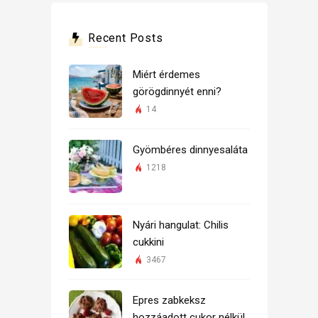
Recent Posts
Miért érdemes
görögdinnyét enni?
14
Gyömbéres dinnyesaláta
1218
Nyári hangulat: Chilis
cukkini
3467
Epres zabkeksz
hozzáadott cukor nélkül