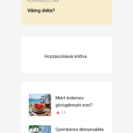
Következő cikk
Viking diéta?
Hozzászólások letiltva.
Miért érdemes
görögdinnyét enni?
14
Gyömbéres dinnyesaláta