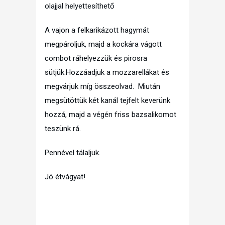
olajjal helyettesíthető
A vajon a felkarikázott hagymát
megpároljuk, majd a kockára vágott
combot ráhelyezzük és pirosra
sütjük.Hozzáadjuk a mozzarellákat és
megvárjuk míg összeolvad. Miután
megsütöttük két kanál tejfelt keverünk
hozzá, majd a végén friss bazsalikomot
teszünk rá.
Pennével tálaljuk.
Jó étvágyat!