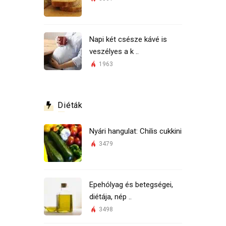
Napi két csésze kávé is
veszélyes a k ..
1963
Diéták
Nyári hangulat: Chilis cukkini
3479
Epehólyag és betegségei,
diétája, nép ..
3498