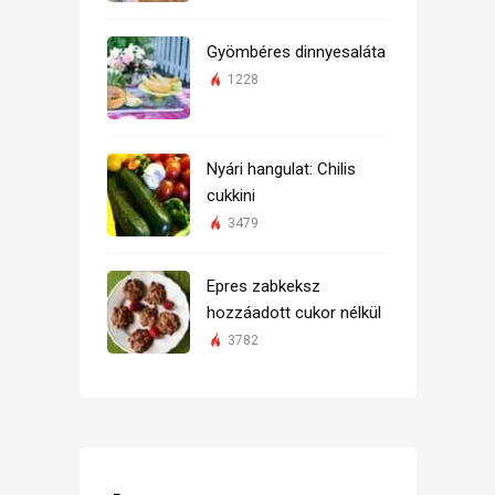
Gyömbéres dinnyesaláta
1228
Nyári hangulat: Chilis
cukkini
3479
Epres zabkeksz
hozzáadott cukor nélkül
3782