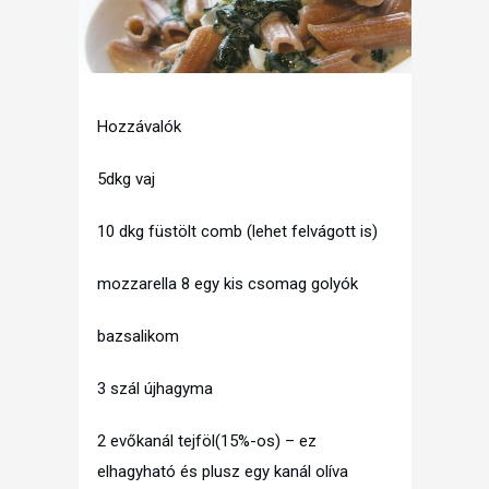
Hozzávalók
5dkg vaj
10 dkg füstölt comb (lehet felvágott is)
mozzarella 8 egy kis csomag golyók
bazsalikom
3 szál újhagyma
2 evőkanál tejföl(15%-os) – ez
elhagyható és plusz egy kanál olíva