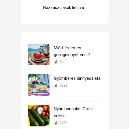
Hozzászólások letiltva.
Miért érdemes
görögdinnyét enni?
31
Gyömbéres dinnyesaláta
1228
Nyári hangulat: Chilis
cukkini
3479