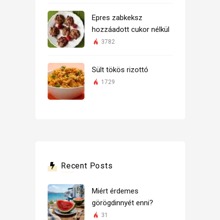
Epres zabkeksz
hozzáadott cukor nélkül
3782
Sült tökös rizottó
1729
Recent Posts
Miért érdemes
görögdinnyét enni?
31