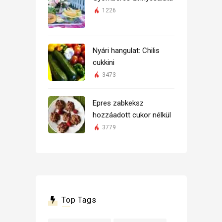
1226
Nyári hangulat: Chilis
cukkini
3473
Epres zabkeksz
hozzáadott cukor nélkül
3779
Top Tags