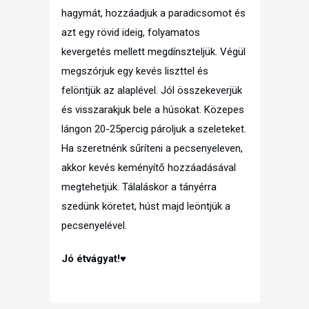
hagymát, hozzáadjuk a paradicsomot és
azt egy rövid ideig, folyamatos
kevergetés mellett megdínszteljük. Végül
megszórjuk egy kevés liszttel és
felöntjük az alaplével. Jól összekeverjük
és visszarakjuk bele a húsokat. Közepes
lángon 20-25percig pároljuk a szeleteket.
Ha szeretnénk sűríteni a pecsenyeleven,
akkor kevés keményítő hozzáadásával
megtehetjük. Tálaláskor a tányérra
szedünk köretet, húst majd leöntjük a
pecsenyelével.
Jó étvágyat!♥