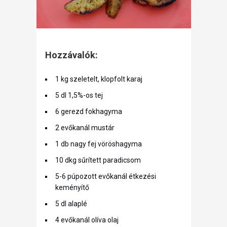
Hozzávalók:
1 kg szeletelt, klopfolt karaj
5 dl 1,5%-os tej
6 gerezd fokhagyma
2 evőkanál mustár
1 db nagy fej vöröshagyma
10 dkg sűrített paradicsom
5-6 púpozott evőkanál étkezési
keményítő
5 dl alaplé
4 evőkanál olíva olaj