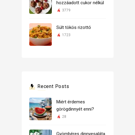
hozzáadott cukor nélkül
3779
Sült tökös rizottó
1723
Recent Posts
Miért érdemes
görögdinnyét enni?
28
Gyömbéres dinnyesaláta