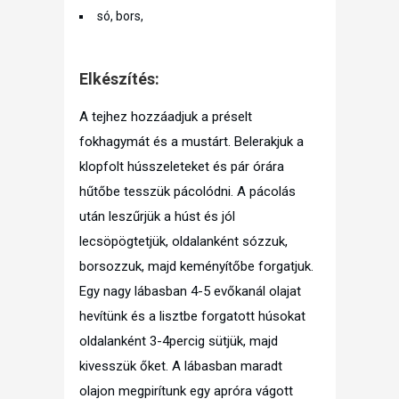
só, bors,
Elkészítés:
A tejhez hozzáadjuk a préselt
fokhagymát és a mustárt. Belerakjuk a
klopfolt hússzeleteket és pár órára
hűtőbe tesszük pácolódni. A pácolás
után leszűrjük a húst és jól
lecsöpögtetjük, oldalanként sózzuk,
borsozzuk, majd keményítőbe forgatjuk.
Egy nagy lábasban 4-5 evőkanál olajat
hevítünk és a lisztbe forgatott húsokat
oldalanként 3-4percig sütjük, majd
kivesszük őket. A lábasban maradt
olajon megpirítunk egy apróra vágott