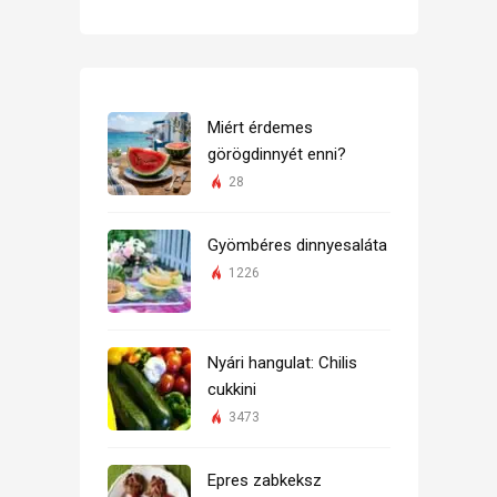
Miért érdemes
görögdinnyét enni?
28
Gyömbéres dinnyesaláta
1226
Nyári hangulat: Chilis
cukkini
3473
Epres zabkeksz