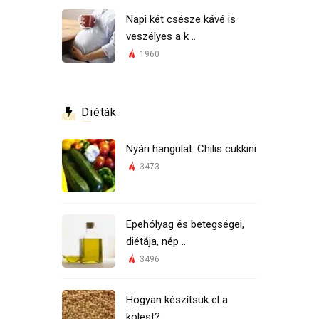
Napi két csésze kávé is
veszélyes a k ..
1960
Diéták
Nyári hangulat: Chilis cukkini
3473
Epehólyag és betegségei,
diétája, nép ..
3496
Hogyan készítsük el a
kölest?