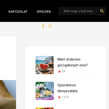
KAPCSOLAT
NYELVEK
Miért érdemes
görögdinnyét enni?
28
Gyömbéres
dinnyesaláta
1226