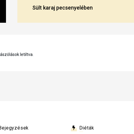
Sült karaj pecsenyelében
szólások letiltva.
Bejegyzések
Diéták