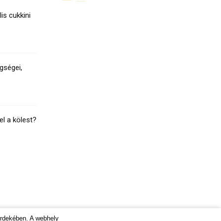
lis cukkini
gségei,
el a kölest?
érdekében. A webhely