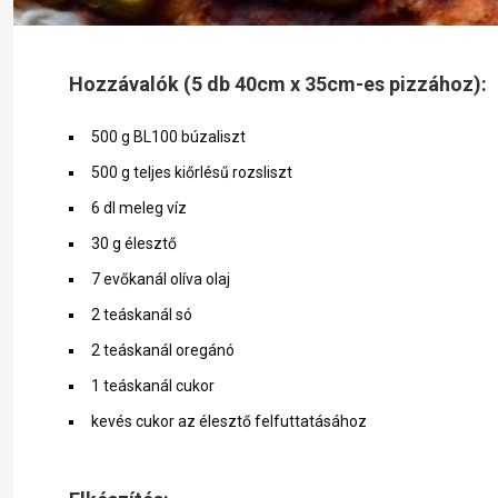
Hozzávalók (5 db 40cm x 35cm-es pizzához):
500 g BL100 búzaliszt
500 g teljes kiőrlésű rozsliszt
6 dl meleg víz
30 g élesztő
7 evőkanál olíva olaj
2 teáskanál só
2 teáskanál oregánó
1 teáskanál cukor
kevés cukor az élesztő felfuttatásához