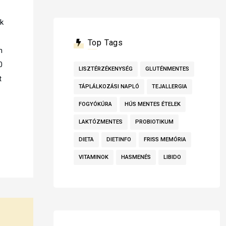
ük
Top Tags
n
0
LISZTÉRZÉKENYSÉG
GLUTÉNMENTES
t
TÁPLÁLKOZÁSI NAPLÓ
TEJALLERGIA
FOGYÓKÚRA
HÚS MENTES ÉTELEK
LAKTÓZMENTES
PROBIOTIKUM
DIETA
DIETINFO
FRISS MEMÓRIA
VITAMINOK
HASMENÉS
LIBIDO