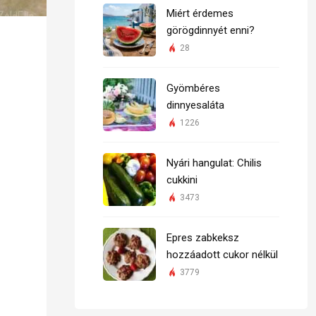
Miért érdemes
görögdinnyét enni?
28
Gyömbéres
dinnyesaláta
1226
Nyári hangulat: Chilis
cukkini
3473
Epres zabkeksz
hozzáadott cukor nélkül
3779