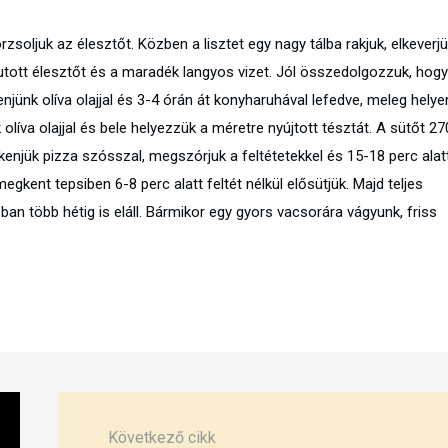
zsoljuk az élesztőt. Közben a lisztet egy nagy tálba rakjuk, elkeverj
lfutott élesztőt és a maradék langyos vizet. Jól összedolgozzuk, hogy
jünk olíva olajjal és 3-4 órán át konyharuhával lefedve, meleg helye
 olíva olajjal és bele helyezzük a méretre nyújtott tésztát. A sütőt 27
enjük pizza szósszal, megszórjuk a feltétetekkel és 15-18 perc alat
egkent tepsiben 6-8 perc alatt feltét nélkül elősütjük. Majd teljes
ban több hétig is eláll. Bármikor egy gyors vacsorára vágyunk, friss
Következő cikk