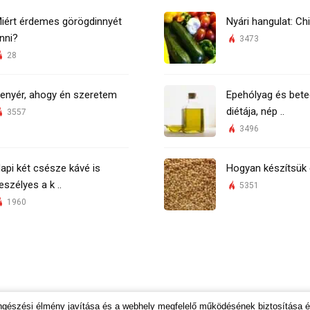
iért érdemes görögdinnyét
Nyári hangulat: Chi
nni?
3473
28
enyér, ahogy én szeretem
Epehólyag és bete
diétája, nép ..
3557
3496
api két csésze kávé is
Hogyan készítsük 
eszélyes a k ..
5351
1960
öngészési élmény javítása és a webhely megfelelő működésének biztosítása 