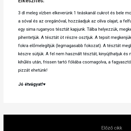
Elkészítés:
3 dl meleg vízben elkeverünk 1 teáskanál cukrot és bele mor
a sóval és az oregánóval, hozzáadjuk az olíva olajat, a fe
egy sima ruganyos tésztát kapjunk. Tálba helyezzük, megken
pihentetjük. A tésztát öt részre osztjuk. A tepsit megkenjük
fokra előmelegítjük (legmagasabb fokozat). A tésztát megk
készre sütjük. A fel nem használt tésztát, kinyújthatjuk és m
kihűlés után, frissen tartó fóliába csomagolva, a fagyasztó
pizzát ehetünk!
Jó étvágyat!♥
Előző cikk