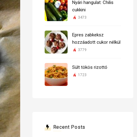
Nyári hangulat: Chilis
cukkini
3473
Epres zabkeksz
hozzáadott cukor nélkül
3779
Sült tökös rizottó
1723
Recent Posts