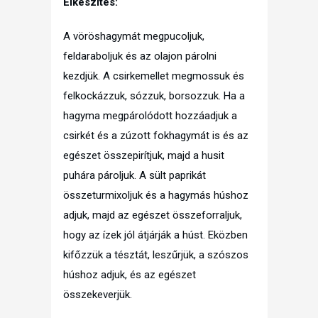
Elkészítés:
A vöröshagymát megpucoljuk,
feldaraboljuk és az olajon párolni
kezdjük. A csirkemellet megmossuk és
felkockázzuk, sózzuk, borsozzuk. Ha a
hagyma megpárolódott hozzáadjuk a
csirkét és a zúzott fokhagymát is és az
egészet összepirítjuk, majd a husit
puhára pároljuk. A sült paprikát
összeturmixoljuk és a hagymás húshoz
adjuk, majd az egészet összeforraljuk,
hogy az ízek jól átjárják a húst. Eközben
kifőzzük a tésztát, leszűrjük, a szószos
húshoz adjuk, és az egészet
összekeverjük.