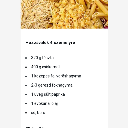
Hozzávalók 4 személyre
320 g tészta
400 g csirkemell
1 közepes fej vöröshagyma
2-3 gerezd fokhagyma
1 üveg sült paprika
1 evőkanál olaj
só, bors