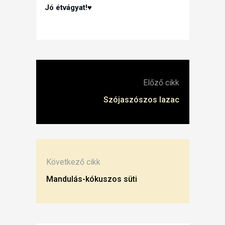
Jó étvágyat!♥
Előző cikk
Szójaszószos lazac
Következő cikk
Mandulás-kókuszos süti