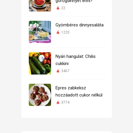
görögdinnyét enni?
22
Gyömbéres dinnyesaláta
1220
Nyári hangulat: Chilis
cukkini
3467
Epres zabkeksz
hozzáadott cukor nélkül
3774