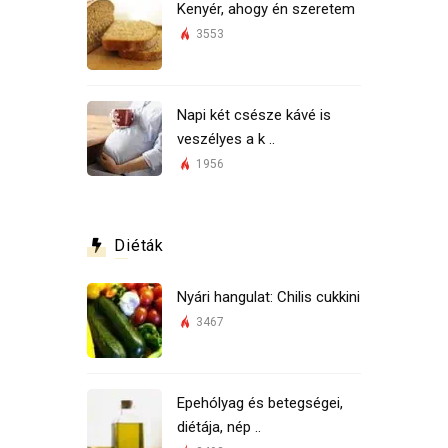
Kenyér, ahogy én szeretem
3553
Napi két csésze kávé is
veszélyes a k ..
1956
Diéták
Nyári hangulat: Chilis cukkini
3467
Epehólyag és betegségei,
diétája, nép ..