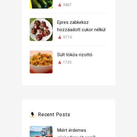
3467
Epres zabkeksz
hozzáadott cukor nélkül
3774
Sült tökös rizottó
1720
Recent Posts
Miért érdemes