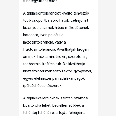
tünetegyüttest okoz.
A táplálékintoleranciát kiváltó tényezők
több csoportba sorolhatók. Létrejöhet
bizonyos enzimek hibás működésének
hatására, ilyen például a
laktózintolerancia, vagy a
fruktózintolerancia. Kiválthatják biogén
aminok: hisztamin, tirozin, szerotonin,
teobromin, koffein stb. De kiválthatja
hisztaminfelszabadító faktor, gyógyszer,
egyes élelmiszeripari adalékanyagok
(például édesítőszerek).
A táplálékallergiáknak szintén számos
kiváltó oka lehet. Legjellemzőbbek a
tehéntej fehérjéire, a tojás fehérjéire,