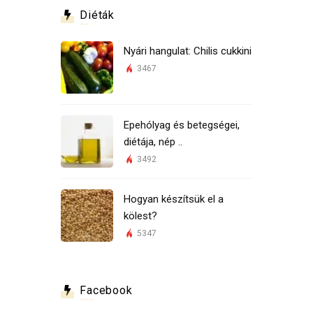
Diéták
Nyári hangulat: Chilis cukkini
3467
Epehólyag és betegségei,
diétája, nép ..
3492
Hogyan készítsük el a
kölest?
5347
Facebook