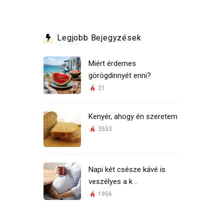
Legjobb Bejegyzések
Miért érdemes
görögdinnyét enni?
21
Kenyér, ahogy én szeretem
3553
Napi két csésze kávé is
veszélyes a k ..
1956