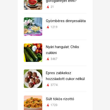
görögdinnyét enni?
21
Gyömbéres dinnyesaláta
1219
Nyári hangulat: Chilis
cukkini
3467
Epres zabkeksz
hozzáadott cukor nélkül
3774
Sült tökös rizottó
1720