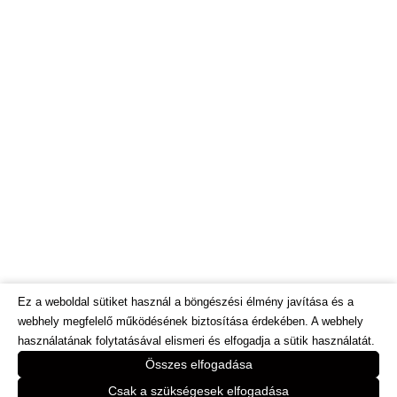
Ez a weboldal sütiket használ a böngészési élmény javítása és a
webhely megfelelő működésének biztosítása érdekében. A webhely
használatának folytatásával elismeri és elfogadja a sütik használatát.
© Dietinfo.hu 2026. Minden jog fenntartva.
Összes elfogadása
Webáruház és honlap fejlesztés:
https://bodorweb.eu
Csak a szükségesek elfogadása