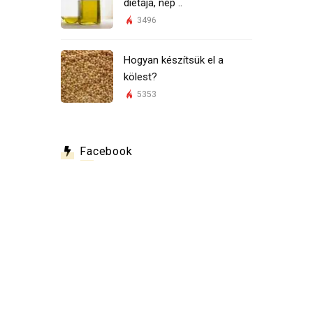
diétája, nép ..
3496
Hogyan készítsük el a
kölest?
5353
Facebook