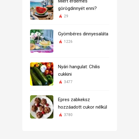
Miért érdemes
görögdinnyét enni?
29
Gyömbéres dinnyesaláta
1226
Nyári hangulat: Chilis
cukkini
3477
Epres zabkeksz
hozzáadott cukor nélkül
3780