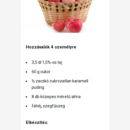
Hozzávalók 4 személyre
3,5 dl 1,5%-os tej
60 g cukor
½ zacskó cukrozatlan karamell
puding
8 db közepes méretű alma
fahéj, szegfűszeg
Elkészítés: