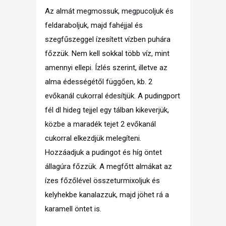
Az almát megmossuk, megpucoljuk és
feldaraboljuk, majd fahéjjal és
szegfűszeggel ízesített vízben puhára
főzzük. Nem kell sokkal több víz, mint
amennyi ellepi. Ízlés szerint, illetve az
alma édességétől függően, kb. 2
evőkanál cukorral édesítjük. A pudingport
fél dl hideg tejjel egy tálban kikeverjük,
közbe a maradék tejet 2 evőkanál
cukorral elkezdjük melegíteni.
Hozzáadjuk a pudingot és híg öntet
állagúra főzzük. A megfőtt almákat az
ízes főzőlével összeturmixoljuk és
kelyhekbe kanalazzuk, majd jöhet rá a
karamell öntet is.