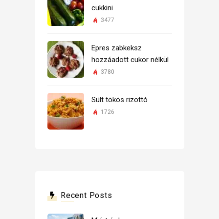
cukkini
3477
Epres zabkeksz
hozzáadott cukor nélkül
3780
Sült tökös rizottó
1726
Recent Posts