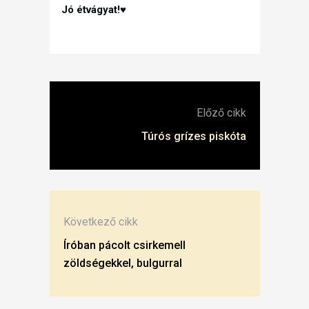
Jó étvágyat!♥
Előző cikk
Túrós grízes piskóta
Következő cikk
Íróban pácolt csirkemell
zöldségekkel, bulgurral