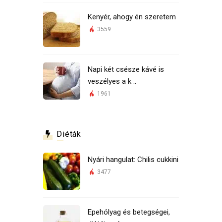
Kenyér, ahogy én szeretem
3559
Napi két csésze kávé is
veszélyes a k ..
1961
Diéták
Nyári hangulat: Chilis cukkini
3477
Epehólyag és betegségei,