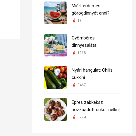
Miért érdemes
görögdinnyét enni?
13
Gyömbéres
dinnyesaláta
1218
Nyári hangulat: Chilis
cukkini
3467
Epres zabkeksz
hozzáadott cukor nélkül
3774