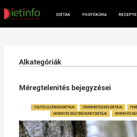
DIÉTÁK
FOGYÓKÚRA
RECEPTE
Alkategóriák
Méregtelenités bejegyzései
COLITIS ULCEROSA DIÉTÁJA
CROHN BETEGSÉG DIÉTÁJA
FEK
HEVENY ÉS IDÜLT BÉLHURUT DIÉTÁJA
HEVENY ÉS ID