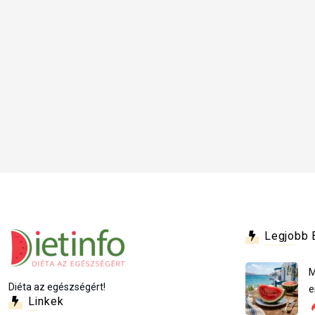
Legjobb 
M
Diéta az egészségért!
e
Linkek