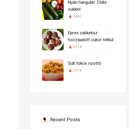
Nyári hangulat: Chilis
cukkini
3467
Epres zabkeksz
hozzáadott cukor nélkül
3774
Sült tökös rizottó
1719
Recent Posts