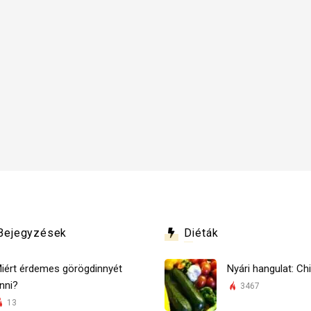
Bejegyzések
Diéták
iért érdemes görögdinnyét
Nyári hangulat: Chi
nni?
3467
13