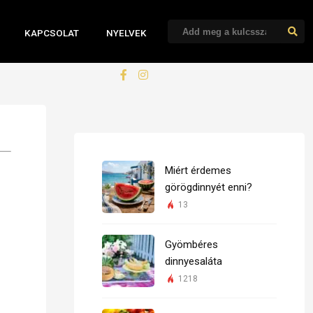
KAPCSOLAT
NYELVEK
Miért érdemes
görögdinnyét enni?
13
Gyömbéres
dinnyesaláta
1218