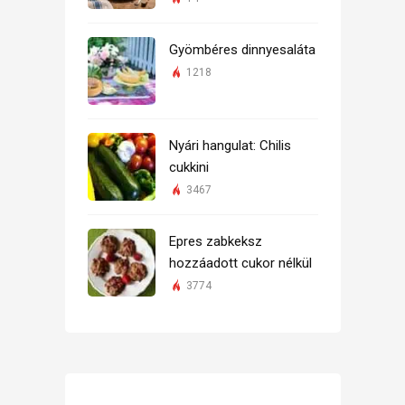
Gyömbéres dinnyesaláta
1218
Nyári hangulat: Chilis
cukkini
3467
Epres zabkeksz
hozzáadott cukor nélkül
3774