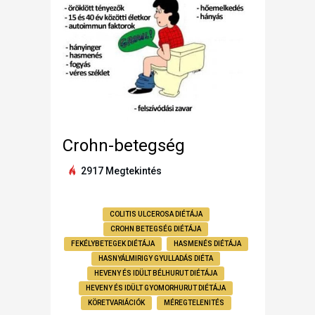
Crohn-betegség
2917 Megtekintés
COLITIS ULCEROSA DIÉTÁJA
CROHN BETEGSÉG DIÉTÁJA
FEKÉLYBETEGEK DIÉTÁJA
HASMENÉS DIÉTÁJA
HASNYÁLMIRIGY GYULLADÁS DIÉTA
HEVENY ÉS IDÜLT BÉLHURUT DIÉTÁJA
HEVENY ÉS IDÜLT GYOMORHURUT DIÉTÁJA
KÖRETVARIÁCIÓK
MÉREGTELENITÉS