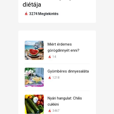
diétája
3274 Megtekintés
Miért érdemes
görögdinnyét enni?
14
Gyömbéres dinnyesaláta
1218
Nyári hangulat: Chilis
cukkini
3467