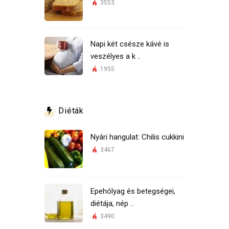
3553
Napi két csésze kávé is
veszélyes a k ..
1955
Diéták
Nyári hangulat: Chilis cukkini
3467
Epehólyag és betegségei,
diétája, nép ..
3490