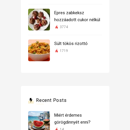
Epres zabkeksz
hozzáadott cukor nélkül
3774
Sült tökös rizottó
1719
Recent Posts
Miért érdemes
görögdinnyét enni?
14