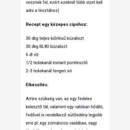
vesznek fel, ezért ezeknél több vizet kell
adni a tésztához)
Recept egy közepes cipóhoz:
30 dkg teljes kiőrlésű búzaliszt
30 dkg BL80 búzaliszt
6 dl víz
1/2 teáskanál instant porélesztő
2-3 teáskanál tengeri só
Elkészítés:
Amire szükség van, az egy fedeles
kelesztő tál, valamint egy valóban hőálló,
fedővel is rendelkező sütőedény legjobb
erre pl. egy zománcos vaslábas, vagy