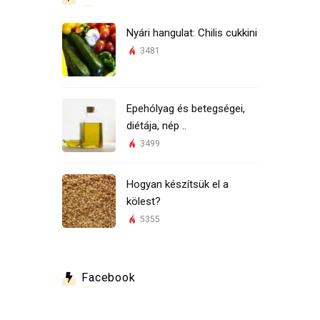
Nyári hangulat: Chilis cukkini
3481
Epehólyag és betegségei,
diétája, nép ..
3499
Hogyan készítsük el a
kölest?
5355
Facebook