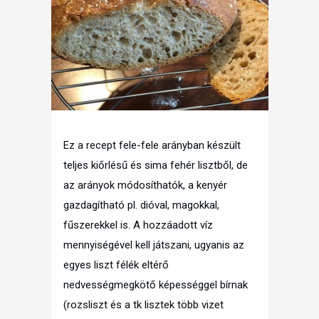
Ez a recept fele-fele arányban készült
teljes kiőrlésű és sima fehér lisztből, de
az arányok módosíthatók, a kenyér
gazdagítható pl. dióval, magokkal,
fűszerekkel is. A hozzáadott víz
mennyiségével kell játszani, ugyanis az
egyes liszt félék elté
rő
nedvességmegkötő képességgel bírnak
(rozsliszt és a tk lisztek több vizet