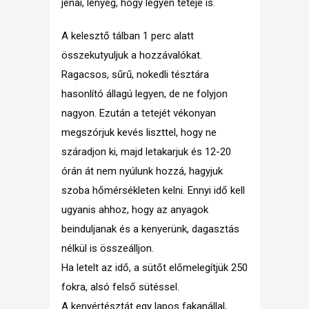
jénai, lényeg, hogy legyen teteje is.
A kelesztő tálban 1 perc alatt
összekutyuljuk a hozzávalókat.
Ragacsos, sűrű, nokedli tésztára
hasonlító állagú legyen, de ne folyjon
nagyon. Ezután a tetejét vékonyan
megszórjuk kevés liszttel, hogy ne
száradjon ki, majd letakarjuk és 12-20
órán át nem nyúlunk hozzá, hagyjuk
szoba hőmérsékleten kelni. Ennyi idő kell
ugyanis ahhoz, hogy az anyagok
beinduljanak és a kenyerünk, dagasztás
nélkül is összeálljon.
Ha letelt az idő, a sütőt előmelegítjük 250
fokra, alsó felső sütéssel.
A kenyértésztát egy lapos fakanállal,