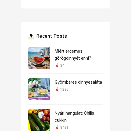
Recent Posts
Miért érdemes
görögdinnyét enni?
34
Gyömbéres dinnyesaláta
1230
Nyári hangulat: Chilis
cukkini
3481