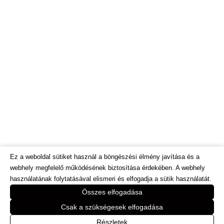
Ez a weboldal sütiket használ a böngészési élmény javítása és a
webhely megfelelő működésének biztosítása érdekében. A webhely
használatának folytatásával elismeri és elfogadja a sütik használatát.
© Dietinfo.hu 2026. Minden jog fenntartva.
Összes elfogadása
Webáruház és honlap fejlesztés:
https://bodorweb.eu
Csak a szükségesek elfogadása
Online marketing megoldasok: www.e-
Részletek