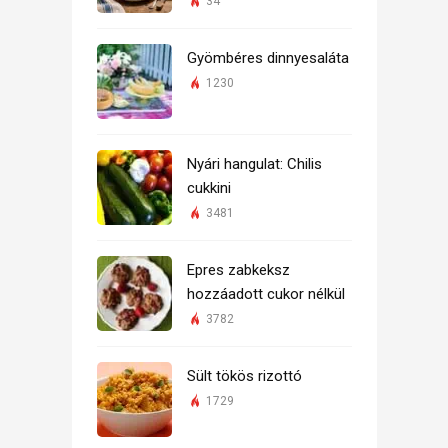
34
Gyömbéres dinnyesaláta
1230
Nyári hangulat: Chilis
cukkini
3481
Epres zabkeksz
hozzáadott cukor nélkül
3782
Sült tökös rizottó
1729