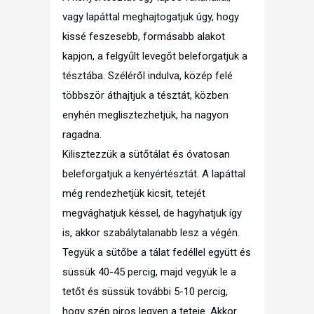
vagy lapáttal meghajtogatjuk úgy, hogy
kissé feszesebb, formásabb alakot
kapjon, a felgyűlt levegőt beleforgatjuk a
tésztába. Széléről indulva, közép felé
többször áthajtjuk a tésztát, közben
enyhén meglisztezhetjük, ha nagyon
ragadna.
Kilisztezzük a sütőtálat és óvatosan
beleforgatjuk a kenyértésztát. A lapáttal
még rendezhetjük kicsit, tetejét
megvághatjuk késsel, de hagyhatjuk így
is, akkor szabálytalanabb lesz a végén.
Tegyük a sütőbe a tálat fedéllel együtt és
süssük 40-45 percig, majd vegyük le a
tetőt és süssük további 5-10 percig,
hogy szép piros legyen a teteje. Akkor