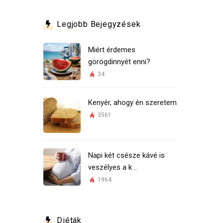
Legjobb Bejegyzések
Miért érdemes
görögdinnyét enni?
34
Kenyér, ahogy én szeretem
3561
Napi két csésze kávé is
veszélyes a k ..
1964
Diéták