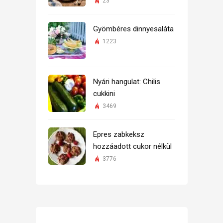
23
Gyömbéres dinnyesaláta
1223
Nyári hangulat: Chilis
cukkini
3469
Epres zabkeksz
hozzáadott cukor nélkül
3776