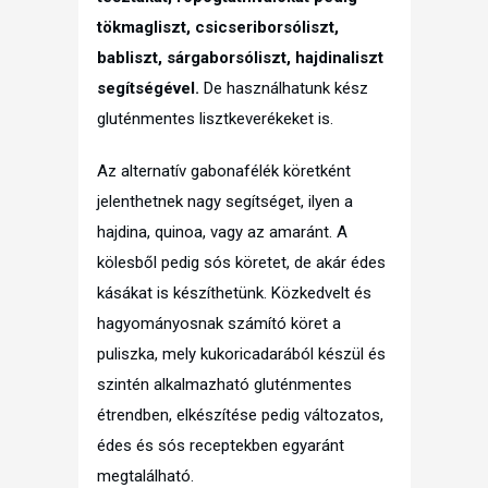
tökmagliszt, csicseriborsóliszt,
babliszt, sárgaborsóliszt, hajdinaliszt
segítségével.
De használhatunk kész
gluténmentes lisztkeverékeket is.
Az alternatív gabonafélék köretként
jelenthetnek nagy segítséget, ilyen a
hajdina, quinoa, vagy az amaránt. A
kölesből pedig sós köretet, de akár édes
kásákat is készíthetünk. Közkedvelt és
hagyományosnak számító köret a
puliszka, mely kukoricadarából készül és
szintén alkalmazható gluténmentes
étrendben, elkészítése pedig változatos,
édes és sós receptekben egyaránt
megtalálható.