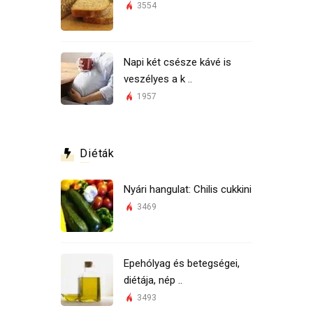
3554
Napi két csésze kávé is
veszélyes a k ..
1957
Diéták
Nyári hangulat: Chilis cukkini
3469
Epehólyag és betegségei,
diétája, nép ..
3493