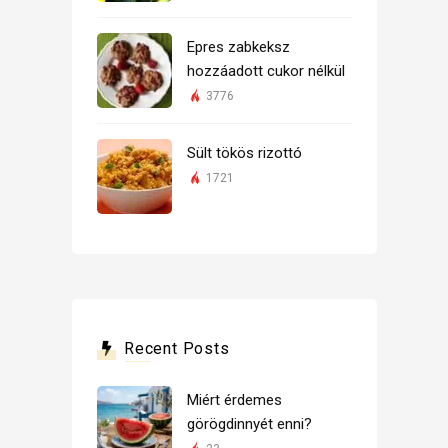
Epres zabkeksz
hozzáadott cukor nélkül
3776
Sült tökös rizottó
1721
Recent Posts
Miért érdemes
görögdinnyét enni?