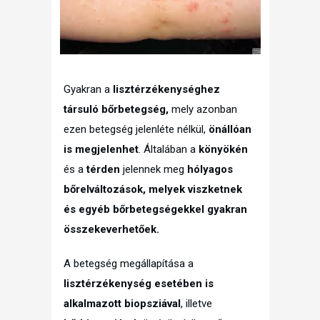
Gyakran a
lisztérzékenységhez
társuló bőrbetegség,
mely azonban
ezen betegség jelenléte nélkül,
önállóan
is megjelenhet
. Általában a
könyökén
és a
térden
jelennek meg
hólyagos
bőrelváltozások, melyek viszketnek
és egyéb bőrbetegségekkel gyakran
összekeverhetőek.
A betegség megállapítása a
lisztérzékenység esetében is
alkalmazott biopsziával
, illetve