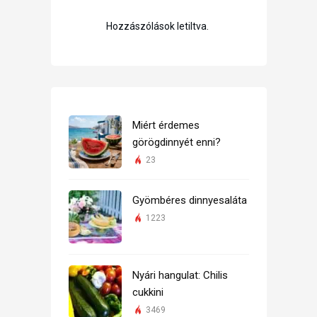
Hozzászólások letiltva.
Miért érdemes
görögdinnyét enni?
23
Gyömbéres dinnyesaláta
1223
Nyári hangulat: Chilis
cukkini
3469