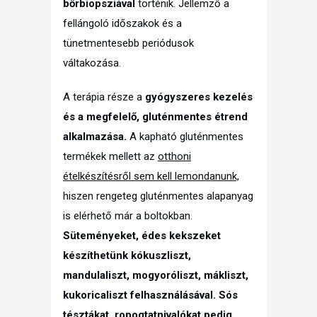
bőrbiopsziával
történik. Jellemző a
fellángoló időszakok és a
tünetmentesebb periódusok
váltakozása.
A terápia része a
gyógyszeres kezelés
és a megfelelő, gluténmentes étrend
alkalmazása.
A kapható gluténmentes
termékek mellett az
otthoni
ételkészítésről sem kell lemondanunk,
hiszen rengeteg gluténmentes alapanyag
is elérhető már a boltokban.
Süteményeket, édes kekszeket
készíthetünk kókuszliszt,
mandulaliszt, mogyoróliszt, mákliszt,
kukoricaliszt felhasználásával. Sós
tésztákat, ropogtatnivalókat pedig