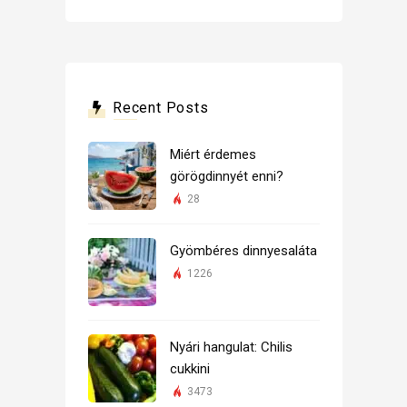
Recent Posts
Miért érdemes
görögdinnyét enni?
28
Gyömbéres dinnyesaláta
1226
Nyári hangulat: Chilis
cukkini
3473