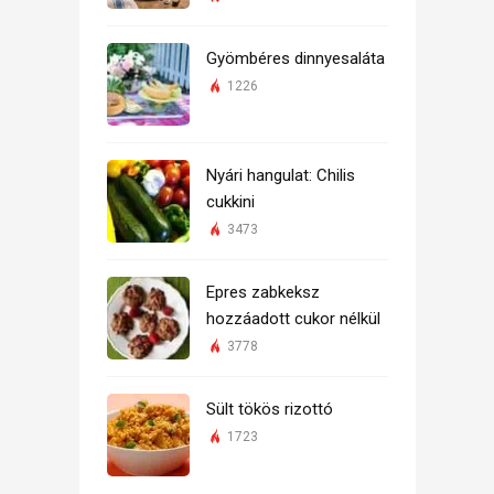
Gyömbéres dinnyesaláta
1226
Nyári hangulat: Chilis
cukkini
3473
Epres zabkeksz
hozzáadott cukor nélkül
3778
Sült tökös rizottó
1723