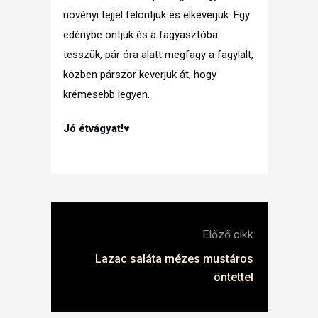
növényi tejjel felöntjük és elkeverjük. Egy
edénybe öntjük és a fagyasztóba
tesszük, pár óra alatt megfagy a fagylalt,
közben párszor keverjük át, hogy
krémesebb legyen.
Jó étvágyat!♥
Előző cikk
Lazac saláta mézes mustáros
öntettel