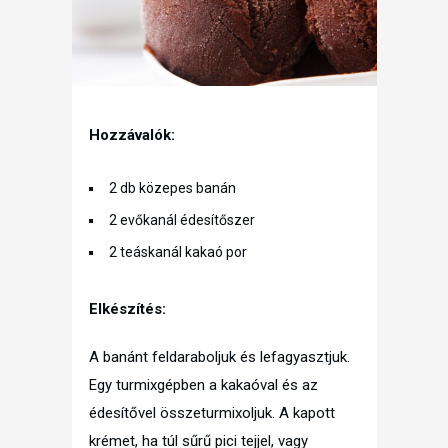
Hozzávalók:
2 db közepes banán
2 evőkanál édesítőszer
2 teáskanál kakaó por
Elkészítés:
A banánt feldaraboljuk és lefagyasztjuk.
Egy turmixgépben a kakaóval és az
édesítővel összeturmixoljuk. A kapott
krémet, ha túl sűrű pici tejjel, vagy