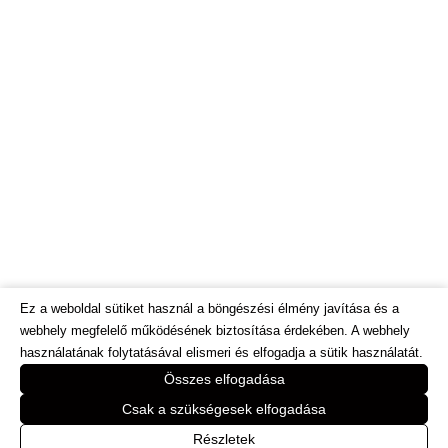
Ez a weboldal sütiket használ a böngészési élmény javítása és a
webhely megfelelő működésének biztosítása érdekében. A webhely
használatának folytatásával elismeri és elfogadja a sütik használatát.
© Dietinfo.hu 2026. Minden jog fenntartva.
Összes elfogadása
Webáruház és honlap fejlesztés:
https://bodorweb.eu
Csak a szükségesek elfogadása
Online marketing megoldasok: www.e-
Részletek