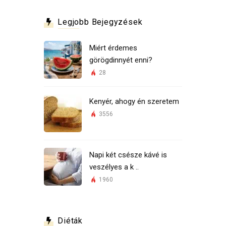
Legjobb Bejegyzések
Miért érdemes
görögdinnyét enni?
28
Kenyér, ahogy én szeretem
3556
Napi két csésze kávé is
veszélyes a k ..
1960
Diéták