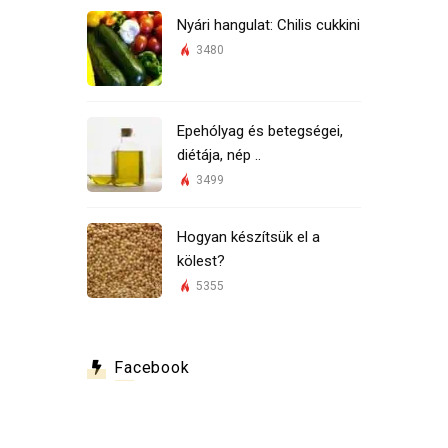
Nyári hangulat: Chilis cukkini
3480
Epehólyag és betegségei,
diétája, nép ..
3499
Hogyan készítsük el a
kölest?
5355
Facebook