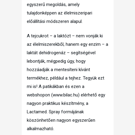
egyszerű megoldás, amely
tulajdonképpen az élelmiszeripari
előállítási módszeren alapul.
A tejcukrot – a laktózt – nem vonják ki
az élelmiszerekből, hanem egy enzim – a
laktát dehidrogenáz – segítségével
lebontják, mégpedig úgy, hogy
hozzáadják a mentesíteni kívánt
termékhez, például a tejhez. Tegyük ezt
mi is! A patikákban és ezen a
webshopon (www.bilac.hu) elérhető egy
nagyon praktikus készítmény, a
Lactamed. Spray formájának
köszönhetően nagyon egyszerűen
alkalmazható.