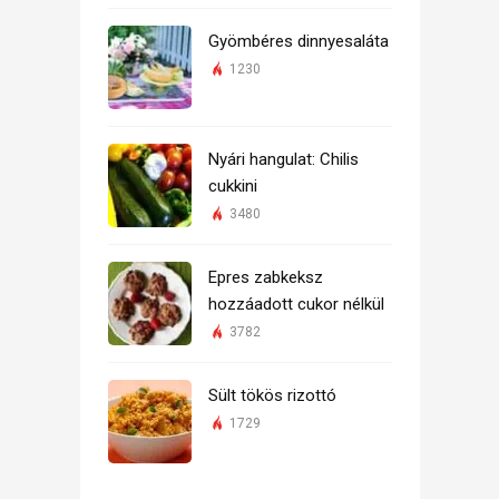
Gyömbéres dinnyesaláta
1230
Nyári hangulat: Chilis
cukkini
3480
Epres zabkeksz
hozzáadott cukor nélkül
3782
Sült tökös rizottó
1729