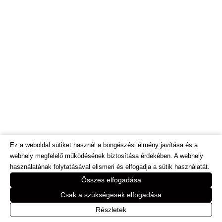
Ez a weboldal sütiket használ a böngészési élmény javítása és a
webhely megfelelő működésének biztosítása érdekében. A webhely
használatának folytatásával elismeri és elfogadja a sütik használatát.
© Dietinfo.hu 2026. Minden jog fenntartva.
Összes elfogadása
Webáruház és honlap fejlesztés:
https://bodorweb.eu
Csak a szükségesek elfogadása
Online marketing megoldasok: www.e-
Részletek
vendor.hu