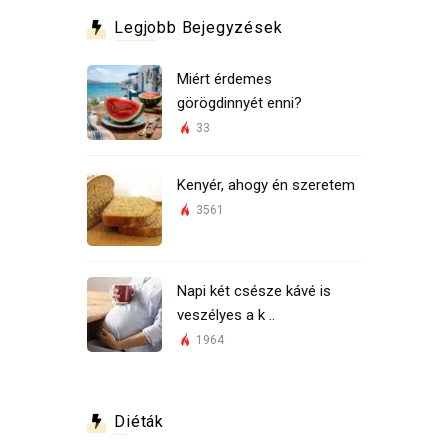
Legjobb Bejegyzések
Miért érdemes
görögdinnyét enni?
33
Kenyér, ahogy én szeretem
3561
Napi két csésze kávé is
veszélyes a k ..
1964
Diéták