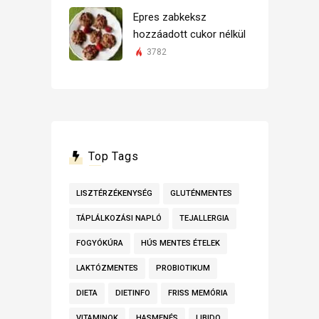
Epres zabkeksz
hozzáadott cukor nélkül
3782
Top Tags
LISZTÉRZÉKENYSÉG
GLUTÉNMENTES
TÁPLÁLKOZÁSI NAPLÓ
TEJALLERGIA
FOGYÓKÚRA
HÚS MENTES ÉTELEK
LAKTÓZMENTES
PROBIOTIKUM
DIETA
DIETINFO
FRISS MEMÓRIA
VITAMINOK
HASMENÉS
LIBIDO