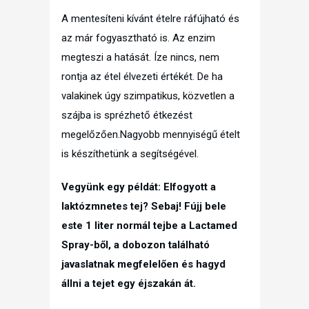
A mentesíteni kívánt ételre ráfújható és
az már fogyasztható is. Az enzim
megteszi a hatását. Íze nincs, nem
rontja az étel élvezeti értékét. De ha
valakinek úgy szimpatikus, közvetlen a
szájba is sprézhető étkezést
megelőzően.Nagyobb mennyiségű ételt
is készíthetünk a segítségével.
Vegyünk egy példát: Elfogyott a
laktózmnetes tej? Sebaj! Fújj bele
este 1 liter normál tejbe a Lactamed
Spray-ből, a dobozon található
javaslatnak megfelelően és hagyd
állni a tejet egy éjszakán át.