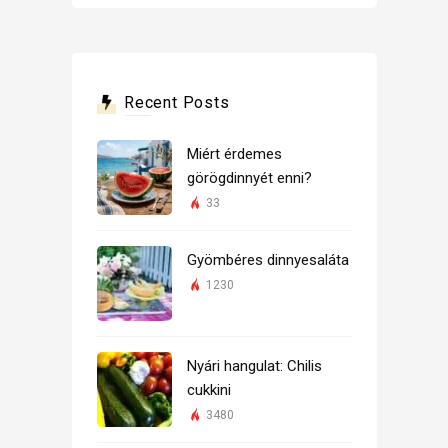
Recent Posts
Miért érdemes
görögdinnyét enni?
33
Gyömbéres dinnyesaláta
1230
Nyári hangulat: Chilis
cukkini
3480