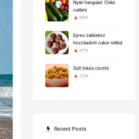
Nyári hangulat: Chilis
cukkini
3473
Epres zabkeksz
hozzáadott cukor nélkül
3779
Sült tökös rizottó
1724
Recent Posts