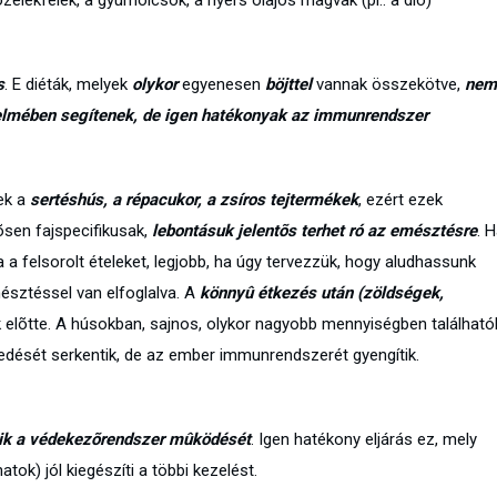
elékfélék, a gyümölcsök, a nyers olajos magvak (pl.: a dió)
s
. E diéták, melyek
olykor
egyenesen
böjttel
vannak összekötve,
nem
delmében segítenek, de igen hatékonyak az immunrendszer
ek a
sertéshús, a répacukor, a zsíros tejtermékek
, ezért ezek
õsen fajspecifikusak,
lebontásuk jelentõs terhet ró az emésztésre
. 
a felsorolt ételeket, legjobb, ha úgy tervezzük, hogy aludhassunk
észtéssel van elfoglalva. A
könnyû étkezés után (zöldségek,
k elõtte. A húsokban, sajnos, olykor nagyobb mennyiségben található
edését serkentik, de az ember immunrendszerét gyengítik.
tik a védekezõrendszer mûködését
. Igen hatékony eljárás ez, mely
ok) jól kiegészíti a többi kezelést.