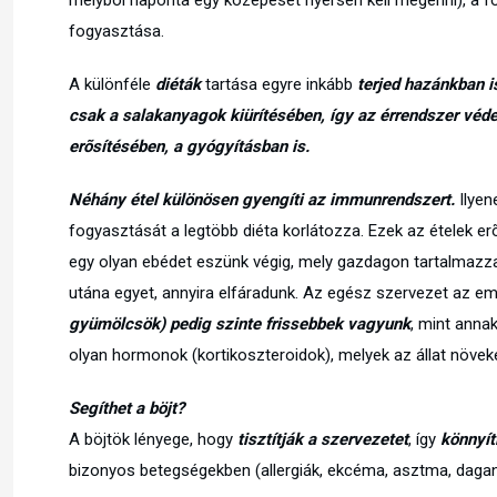
melybõl naponta egy közepeset nyersen kell megenni), a fõz
fogyasztása.
A különféle
diéták
tartása egyre inkább
terjed hazánkban i
csak a salakanyagok kiürítésében, így az érrendszer vé
erõsítésében, a gyógyításban is.
Néhány étel különösen gyengíti az immunrendszert.
Ilyen
fogyasztását a legtöbb diéta korlátozza. Ezek az ételek er
egy olyan ebédet eszünk végig, mely gazdagon tartalmazza 
utána egyet, annyira elfáradunk. Az egész szervezet az em
gyümölcsök) pedig szinte frissebbek vagyunk
, mint anna
olyan hormonok (kortikoszteroidok), melyek az állat növek
Segíthet a böjt?
A böjtök lényege, hogy
tisztítják a szervezetet
, így
könnyí
bizonyos betegségekben (allergiák, ekcéma, asztma, daganat