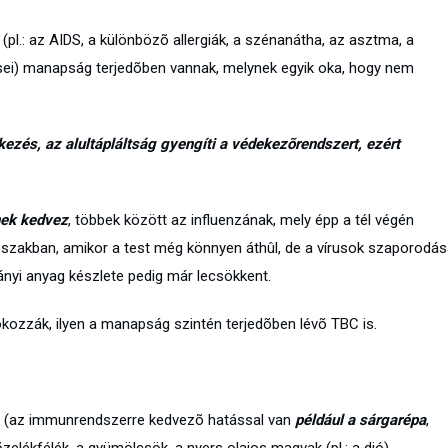
l.: az AIDS, a különbözõ allergiák, a szénanátha, az asztma, a
ei) manapság terjedõben vannak, melynek egyik oka, hogy nem
ezés, az alultápláltság gyengíti a védekezõrendszert, ezért
nek kedvez
, többek között az influenzának, mely épp a tél végén
szakban, amikor a test még könnyen áthûl, de a vírusok szaporodás
ányi anyag készlete pedig már lecsökkent.
okozzák, ilyen a manapság szintén terjedõben lévõ TBC is.
ek (az immunrendszerre kedvezõ hatással van
például a sárgarépa
,