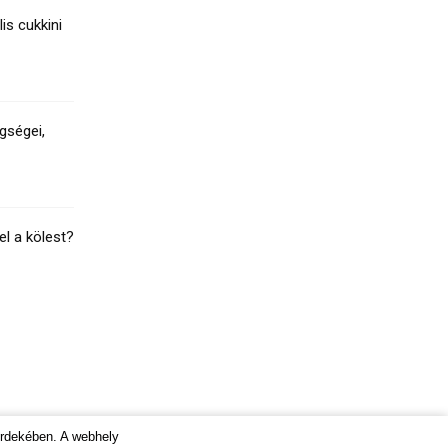
lis cukkini
gségei,
el a kölest?
érdekében. A webhely