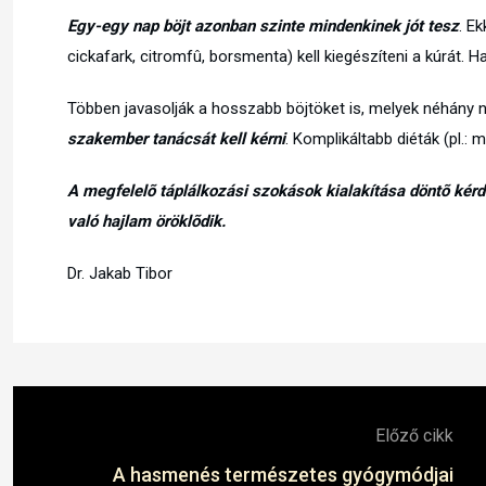
Egy-egy nap böjt azonban szinte mindenkinek jót tesz
. Ek
cickafark, citromfû, borsmenta) kell kiegészíteni a kúrát.
Többen javasolják a hosszabb böjtöket is, melyek néhány 
szakember tanácsát kell kérni
. Komplikáltabb diéták (pl.:
A megfelelõ táplálkozási szokások kialakítása döntõ ké
való hajlam öröklõdik.
Dr. Jakab Tibor
Előző cikk
A hasmenés természetes gyógymódjai