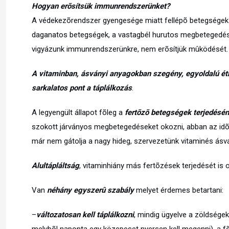
Hogyan erõsítsük immunrendszerünket?
A védekezõrendszer gyengesége miatt fellépõ betegségek (p
daganatos betegségek, a vastagbél hurutos megbetegedés
vigyázunk immunrendszerünkre, nem erõsítjük mûködését.
A vitaminban, ásványi anyagokban szegény, egyoldalú étk
sarkalatos pont a táplálkozás
.
A legyengült állapot fõleg a
fertõzõ betegségek terjedésé
szokott járványos megbetegedéseket okozni, abban az idõ
már nem gátolja a nagy hideg, szervezetünk vitaminés ásv
Alultápláltság
, vitaminhiány más fertõzések terjedését is 
Van
néhány egyszerû szabály
melyet érdemes betartani:
–
változatosan kell táplálkozni
, mindig ügyelve a zöldség