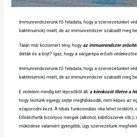
Immunrendszerünk fő feladata, hogy a szervezetünket véd
baktériumok) miatt, de az immunrendszer szabadít meg ben
Talán már közismert tény, hogy
az immunrendszer erősítés
diéták és a böjt? Igaz, hogy a sárgarépa erősíti védekező
Immunrendszerünk fő feladata, hogy a szervezetünket véd
baktériumok) miatt, de az immunrendszer szabadít meg ben
E védelem mindig két lépcsõbõl áll;
a kórokozót illetve a hi
hogy testünk egyegy sejtje meghibásodik, nem képes az e
szaporodni kezd. A hibás funkcionálás oka lehet öröklött, de
Elõidézhetik bizonyos mérgek (alkohol, kábítószerek stb.)
mûködése valamiért gyengébb, úgy szervezetünk megfelelõ