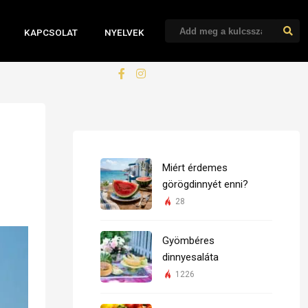
KAPCSOLAT
NYELVEK
Miért érdemes
görögdinnyét enni?
28
Gyömbéres
dinnyesaláta
1226