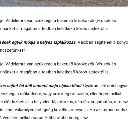
je. Védelemre van szüksége a bekerülõ kórokozók (vírusok és
nünket a magában a testben keletkező kóros sejtektől is.
ének egyik módja a helyes táplálkozás.
Valóban segítenek bizony
rendszerünket?
je. Védelemre van szüksége a bekerülõ kórokozók (vírusok és
nünket a magában a testben keletkező kóros sejtektől is.
bás sejtet fel kell ismerni majd elpusztítani
. Gyakran elõfordul ugyan
gészséges mûködésre, vagy ami még rosszabb, ellenõrzés nélkül
 elõidézheti pl. a helytelen táplálkozás, sérülés, sugárhatás, stressz
, de lehet valamilyen betegség következménye is. Ha az immunrendsz
 védelem nélkül marad. Elõbb utóbb beteg lesz.