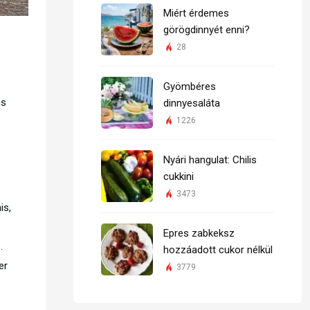
Miért érdemes
görögdinnyét enni?
28
Gyömbéres
os
dinnyesaláta
1226
Nyári hangulat: Chilis
cukkini
3473
is,
Epres zabkeksz
.
hozzáadott cukor nélkül
er
3779