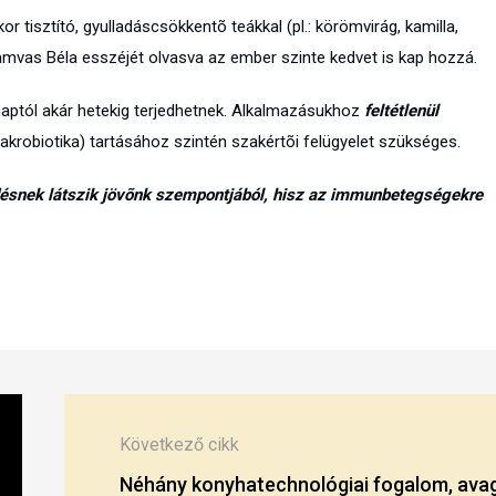
kor tisztító, gyulladáscsökkentõ teákkal (pl.: körömvirág, kamilla,
 Hamvas Béla esszéjét olvasva az ember szinte kedvet is kap hozzá.
naptól akár hetekig terjedhetnek. Alkalmazásukhoz
feltétlenül
 makrobiotika) tartásához szintén szakértõi felügyelet szükséges.
rdésnek látszik jövõnk szempontjából, hisz az immunbetegségekre
Következő cikk
Néhány konyhatechnológiai fogalom, ava