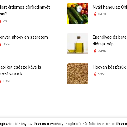
iért érdemes görögdinnyét
Nyári hangulat: Chi
nni?
3473
28
enyér, ahogy én szeretem
Epehólyag és bete
diétája, nép ..
3557
3496
api két csésze kávé is
Hogyan készítsük 
eszélyes a k ..
5351
1961
öngészési élmény javítása és a webhely megfelelő működésének biztosítása 