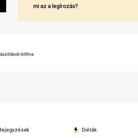
mi az a legírozás?
szólások letiltva.
Bejegyzések
Diéták