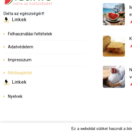
M
Diéta az egészségért!
e
Linkek
Felhasználási feltételek
K
Adatvédelem
Impresszum
N
Médiaajánlat
v
Linkek
Nyelvek
Ez a weboldal sütiket használ a b