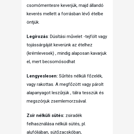
csomómentesre keverjük, majd állandó
keverés mellett a forrásban lévő ételbe
öntjük.
Legírozás
: Dúsítási művelet -tejfölt vagy
tojássárgáját keverünk az ételhez
(krémlevesek) , mindig alaposan kavarjuk
el, mert becsomósodhat
Lengyeslesen:
Sűrítés nélküli főzelék,
vagy rakottas. A megfőzött vagy párolt
alapanyagot leszűrjük , tálra tesszük és
megszórjuk zsemlemorzsával.
Zsír nélküli sütés:
zsiradék
felhasználása nélküli sütés, pl.
alufóliában, sütőzacskóban,