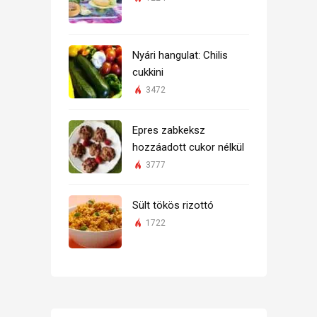
Nyári hangulat: Chilis
cukkini
3472
Epres zabkeksz
hozzáadott cukor nélkül
3777
Sült tökös rizottó
1722