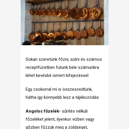
Sokan szeretünk főzni, sütni és számos
receptfüzetben futunk bele számunkra
lehet kevésbé ismert kifejezéssel.
Egy csokorral mi is összeszedtünk,
hátha így könnyebb lesz a tájékozódás:
Angolos főzelék-
sűrítés nélküli
főzeléket jelent, ilyenkor vízben vagy
gőzben főzzük meg a zöldséget,