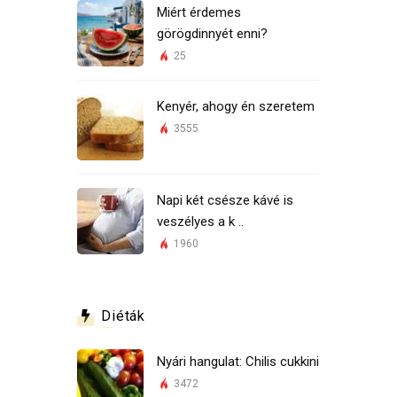
Miért érdemes
görögdinnyét enni?
25
Kenyér, ahogy én szeretem
3555
Napi két csésze kávé is
veszélyes a k ..
1960
Diéták
Nyári hangulat: Chilis cukkini
3472