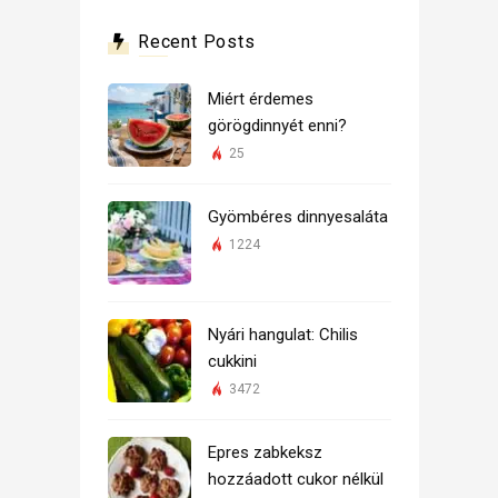
Recent Posts
Miért érdemes
görögdinnyét enni?
25
Gyömbéres dinnyesaláta
1224
Nyári hangulat: Chilis
cukkini
3472
Epres zabkeksz
hozzáadott cukor nélkül