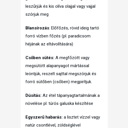
leszűrjük és kis olíva olajjal vagy vajjal
szórjuk meg
Blansírozás
: Előfőzés, rövid ideig tartó
forró vízben főzés (pl. paradicsom
héjának az eltávolítására)
Csőben sütés:
A megfőzött vagy
megsütött alapanyagot mártással
leöntjük, reszelt sajttal megszórjuk és
forró sütőben (csőben) megpirítjuk.
Dúsítás:
Az étel tápanyagtartalmának a
növelése pl. túrós galuska készítése
Egyszerű habarás:
a lisztet vízzel vagy
natúr csontlével, zöldséglével