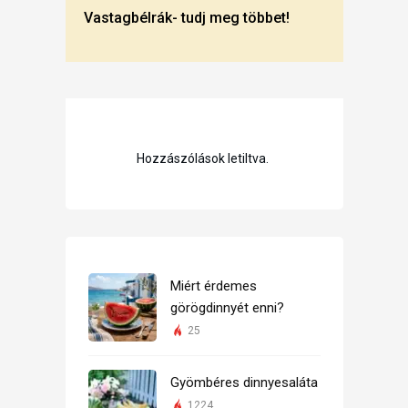
Vastagbélrák- tudj meg többet!
Hozzászólások letiltva.
Miért érdemes
görögdinnyét enni?
25
Gyömbéres dinnyesaláta
1224