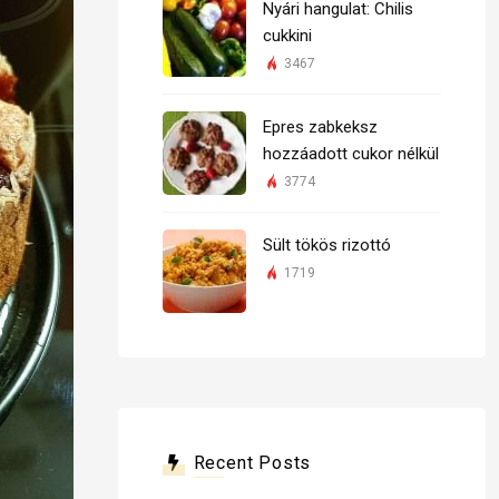
Nyári hangulat: Chilis
cukkini
3467
Epres zabkeksz
hozzáadott cukor nélkül
3774
Sült tökös rizottó
1719
Recent Posts