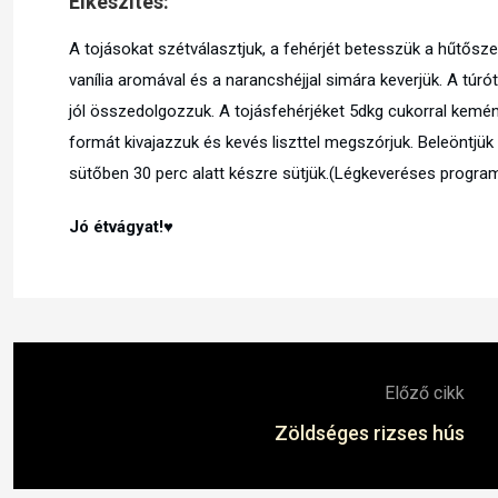
Elkészítés:
A tojásokat szétválasztjuk, a fehérjét betesszük a hűtőszek
vanília aromával és a narancshéjjal simára keverjük. A túrót
jól összedolgozzuk. A tojásfehérjéket 5dkg cukorral kemé
formát kivajazzuk és kevés liszttel megszórjuk. Beleöntjük
sütőben 30 perc alatt készre sütjük.(Légkeveréses progra
Jó étvágyat!♥
Előző cikk
Zöldséges rizses hús