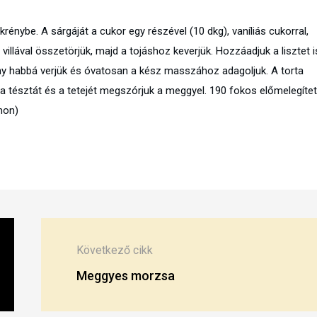
rénybe. A sárgáját a cukor egy részével (10 dkg), vaníliás cukorral,
 villával összetörjük, majd a tojáshoz keverjük. Hozzáadjuk a lisztet i
ny habbá verjük és óvatosan a kész masszához adagoljuk. A torta
 a tésztát és a tetejét megszórjuk a meggyel. 190 fokos előmelegítet
mon)
Következő cikk
Meggyes morzsa