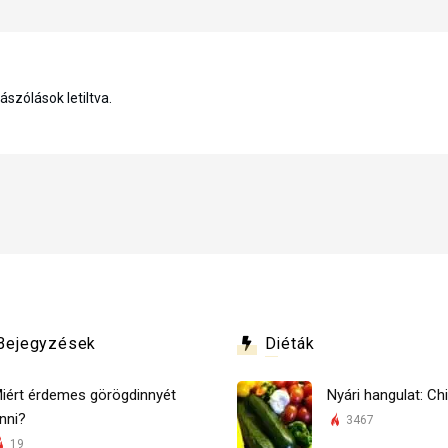
szólások letiltva.
Bejegyzések
Diéták
iért érdemes görögdinnyét
Nyári hangulat: Chi
nni?
3467
19