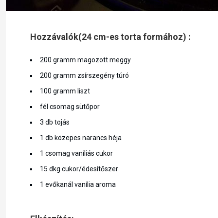
Hozzávalók(24 cm-es torta formához) :
200 gramm magozott meggy
200 gramm zsírszegény túró
100 gramm liszt
fél csomag sütőpor
3 db tojás
1 db közepes narancs héja
1 csomag vaníliás cukor
15 dkg cukor/édesítőszer
1 evőkanál vanília aroma