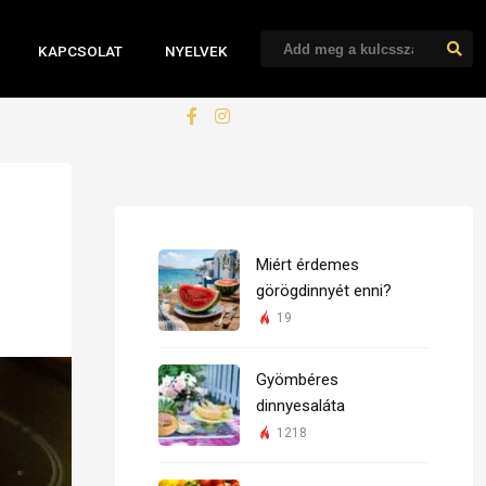
KAPCSOLAT
NYELVEK
Miért érdemes
görögdinnyét enni?
19
Gyömbéres
dinnyesaláta
1218