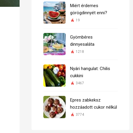
Miért érdemes
görögdinnyét enni?
19
Gyömbéres
dinnyesaláta
1218
Nyári hangulat: Chilis
cukkini
3467
Epres zabkeksz
hozzáadott cukor nélkül
3774