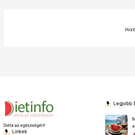
Hozzá
Legjobb 
M
Diéta az egészségért!
e
Linkek