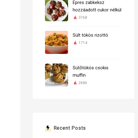
Epres zabkeksz
hozzáadott cukor nélkül
3768
Sült tökös rizottó
1714
Sütőtökös csokis
muffin
2686
Recent Posts