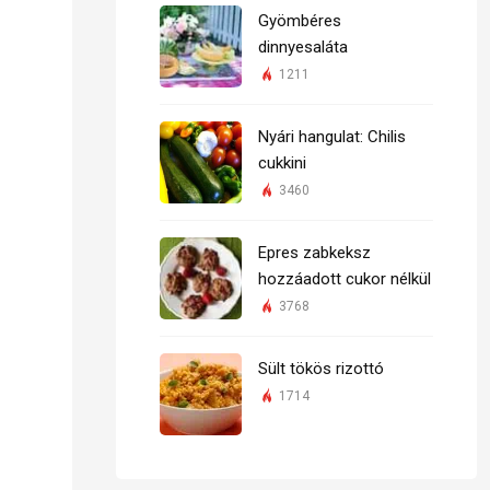
Gyömbéres
dinnyesaláta
1211
Nyári hangulat: Chilis
cukkini
3460
Epres zabkeksz
hozzáadott cukor nélkül
3768
Sült tökös rizottó
1714