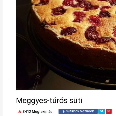
Meggyes-túrós süti
3412 Megtekintés
SHARE ON FACEBOOK