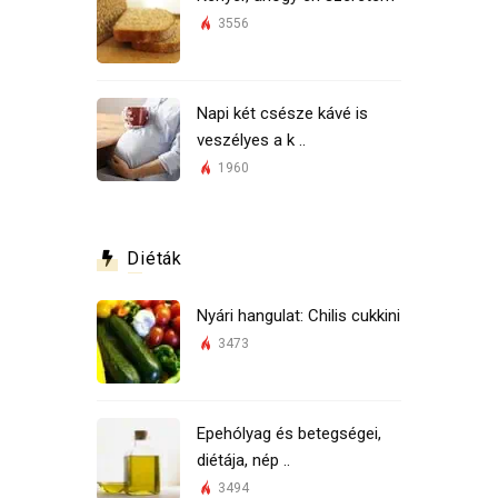
3556
Napi két csésze kávé is
veszélyes a k ..
1960
Diéták
Nyári hangulat: Chilis cukkini
3473
Epehólyag és betegségei,
diétája, nép ..
3494