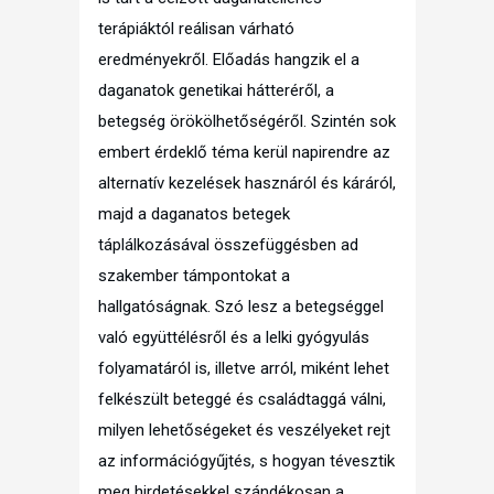
terápiáktól reálisan várható
eredményekről. Előadás hangzik el a
daganatok genetikai hátteréről, a
betegség örökölhetőségéről. Szintén sok
embert érdeklő téma kerül napirendre az
alternatív kezelések hasznáról és káráról,
majd a daganatos betegek
táplálkozásával összefüggésben ad
szakember támpontokat a
hallgatóságnak. Szó lesz a betegséggel
való együttélésről és a lelki gyógyulás
folyamatáról is, illetve arról, miként lehet
felkészült beteggé és családtaggá válni,
milyen lehetőségeket és veszélyeket rejt
az információgyűjtés, s hogyan tévesztik
meg hirdetésekkel szándékosan a