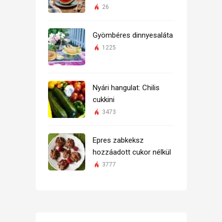
26
Gyömbéres dinnyesaláta
1225
Nyári hangulat: Chilis
cukkini
3473
Epres zabkeksz
hozzáadott cukor nélkül
3777