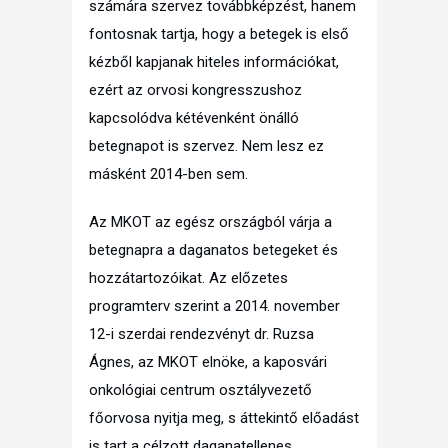
számára szervez továbbképzést, hanem
fontosnak tartja, hogy a betegek is első
kézből kapjanak hiteles információkat,
ezért az orvosi kongresszushoz
kapcsolódva kétévenként önálló
betegnapot is szervez. Nem lesz ez
másként 2014-ben sem.
Az MKOT az egész országból várja a
betegnapra a daganatos betegeket és
hozzátartozóikat. Az előzetes
programterv szerint a 2014. november
12-i szerdai rendezvényt dr. Ruzsa
Ágnes, az MKOT elnöke, a kaposvári
onkológiai centrum osztályvezető
főorvosa nyitja meg, s áttekintő előadást
is tart a célzott daganatellenes