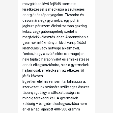
mozgásban lévő fejlődő csemete
kisétkezéssel is megkapja a szükséges
energiát és tápanyagokat. Tízóraira és
uzsonnára egy gyümölcs, egy pohár
joghurt, pár szem élelmi rostban gazdag
keksz vagy gabonapehely szelet is
megfelelő választás lehet. Amennyiben a
gyermek intézményen kívül van, például
kirándulás vagy hétvége alkalmával,
fontos, hogy a szülő előre csomagoljon
neki tápláló harapnivalót és emlékeztesse
annak elfogyasztására, hisz a gyermekek
hajlamosak elfeledkezni az étkezésről
játék közben.
Egyetlen élelmiszer sem tartalmazza a,
szervezetünk számára szükséges összes
tápanyagot, így a változatosságra is
mindig törekedni kell. A gyermekek
zöldség – és gyümölcsfogyasztása nem
éri el a napi ajánlott 400-500 gramm