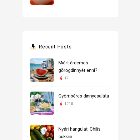
Recent Posts
Miért érdemes
görögdinnyét enni?
17
Gyömbéres dinnyesaláta
1218
Nyári hangulat: Chilis
cukkini