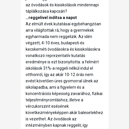
az óvodások és kisiskolások mindennapi
táplálkozása kapcsán?
…reggelivel indítsa a napot
Az elmúlt évek kutatásai egybehangzóan
arra világítottak rá, hogy a gyermekek
egyharmada nem reggelizik. Az idén
végzett, 4-10 éves, budapesti és
kecskeméti óvodásokra és kisiskolásokra
vonatkozó reprezentatív kutatás
eredménye is ezt bizonyította: a felmért
iskolások 31%-a reggeli nélkül indul el
otthonról, így az akár 10-12 órás nem
evést követően üres gyomorral ülnek az
iskolapadba, ami a figyelem és a
koncentrációs képesség zavarához, fizikai
teljesítményromláshoz, illetve a
vércukorszint esésének
következményeképpen akár balesetekhez
is vezethet. Az óvodások az
intézményben kapnak reggelit, így