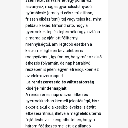
szem előtt tartva lehet egy pohár víz,
ásványvíz, magas gyümölcshányadú
gyümölcslé (amelyet célszerű otthon,
frissen elkészíteni), tej vagy tejes ital, mint
például kakaó. Elmondható, hogy a
gyermekek tej- és tejtermék fogyasztása
elmarad az ajánlott félliternyi
mennyiségtől, ami legtöbb esetben a
kalcium elégtelen bevitelében is
megnyilvánul, így fontos, hogy már az első
étkezés folyamán, de nap hátralévő
részében is jelen legyen étrendjükben ez
az élelmiszercsoport.
…a rendszeresség és változatosság
kísérje mindennapjait
A rendszeres, napi ötszöri étkezés
gyermekkorban kiemelt jelentőségű, hisz
ekkor alakul ki a későbbi évekre is átvitt
étkezési ritmus, illetve a megfelelő ütemű
fejlődéshez is elengedhetetlen, hogy a
három főétkezés mellett, az állandó