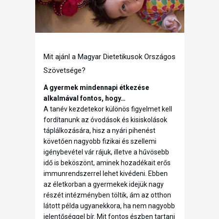
Mit ajánl a Magyar Dietetikusok Országos
Szövetsége?
A gyermek mindennapi étkezése
alkalmával fontos, hogy…
A tanév kezdetekor különös figyelmet kell
fordítanunk az óvodások és kisiskolások
táplálkozására, hisz a nyári pihenést
követően nagyobb fizikai és szellemi
igénybevétel vár rájuk, illetve a hűvösebb
idő is beköszönt, aminek hozadékait erős
immunrendszerrel lehet kivédeni. Ebben
az életkorban a gyermekek idejük nagy
részét intézményben töltik, ám az otthon
látott példa ugyanekkora, ha nem nagyobb
jelentőséggel bír. Mit fontos észben tartani