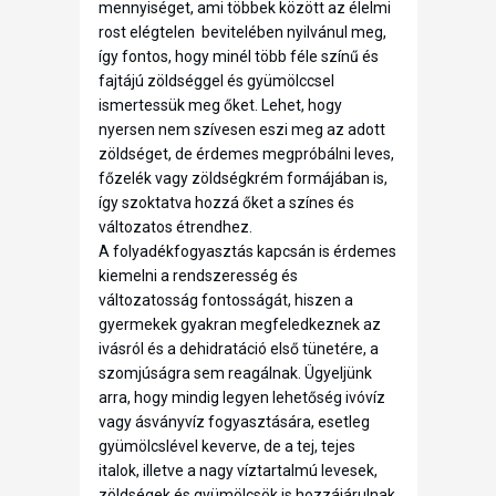
mennyiséget, ami többek között az élelmi
rost elégtelen bevitelében nyilvánul meg,
így fontos, hogy minél több féle színű és
fajtájú zöldséggel és gyümölccsel
ismertessük meg őket. Lehet, hogy
nyersen nem szívesen eszi meg az adott
zöldséget, de érdemes megpróbálni leves,
főzelék vagy zöldségkrém formájában is,
így szoktatva hozzá őket a színes és
változatos étrendhez.
A folyadékfogyasztás kapcsán is érdemes
kiemelni a rendszeresség és
változatosság fontosságát, hiszen a
gyermekek gyakran megfeledkeznek az
ivásról és a dehidratáció első tünetére, a
szomjúságra sem reagálnak. Ügyeljünk
arra, hogy mindig legyen lehetőség ivóvíz
vagy ásványvíz fogyasztására, esetleg
gyümölcslével keverve, de a tej, tejes
italok, illetve a nagy víztartalmú levesek,
zöldségek és gyümölcsök is hozzájárulnak