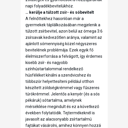
napi folyadékbevitelükhöz.
… kerülje a túlzott zsír- és sóbevitelt
A felnőttekhez hasonlóan már a
gyermekek táplálkozásában megjelenik a
túlzott zsírbevitel, azon belül az ómega 3:6
zsírsavak kedvezőtlen aránya, valamint az
ajánlott sómennyiség közel négyszeres
bevitelének problémája. Ezek egyik fő
élelmiszerforrása a felvágott, így érdemes
kisebb zsír- és nagyobb
színhústartalommal rendelkező
húsféléket kínálni a szendvicshez és
többször helyettesíteni például otthon
készített zöldségkrémmel vagy fűszeres
túrókrémmel. Jelentős a kenyér (és a sós
pékáruk) sótartalma, amelynek
mérséklése megindult és ez a következő
években folytatódik. Tejtermékeknél is
javasolt az alacsonyabb zsírtartalmú
fajtákat vásárolni, amihez könnyen hozzá