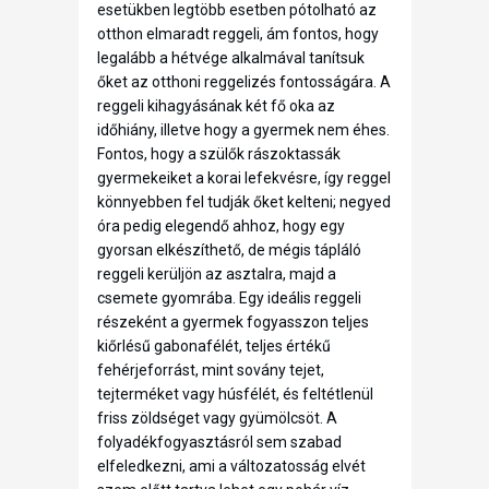
esetükben legtöbb esetben pótolható az
otthon elmaradt reggeli, ám fontos, hogy
legalább a hétvége alkalmával tanítsuk
őket az otthoni reggelizés fontosságára. A
reggeli kihagyásának két fő oka az
időhiány, illetve hogy a gyermek nem éhes.
Fontos, hogy a szülők rászoktassák
gyermekeiket a korai lefekvésre, így reggel
könnyebben fel tudják őket kelteni; negyed
óra pedig elegendő ahhoz, hogy egy
gyorsan elkészíthető, de mégis tápláló
reggeli kerüljön az asztalra, majd a
csemete gyomrába. Egy ideális reggeli
részeként a gyermek fogyasszon teljes
kiőrlésű gabonafélét, teljes értékű
fehérjeforrást, mint sovány tejet,
tejterméket vagy húsfélét, és feltétlenül
friss zöldséget vagy gyümölcsöt. A
folyadékfogyasztásról sem szabad
elfeledkezni, ami a változatosság elvét