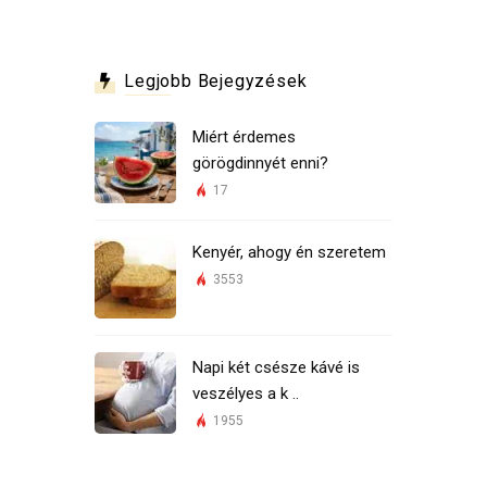
Legjobb Bejegyzések
Miért érdemes
görögdinnyét enni?
17
Kenyér, ahogy én szeretem
3553
Napi két csésze kávé is
veszélyes a k ..
1955