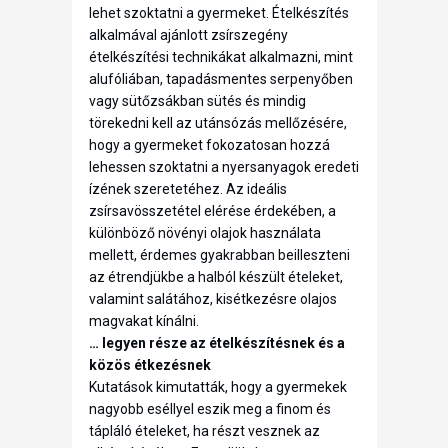
lehet szoktatni a gyermeket. Ételkészítés
alkalmával ajánlott zsírszegény
ételkészítési technikákat alkalmazni, mint
alufóliában, tapadásmentes serpenyőben
vagy sütőzsákban sütés és mindig
törekedni kell az utánsózás mellőzésére,
hogy a gyermeket fokozatosan hozzá
lehessen szoktatni a nyersanyagok eredeti
ízének szeretetéhez. Az ideális
zsírsavösszetétel elérése érdekében, a
különböző növényi olajok használata
mellett, érdemes gyakrabban beilleszteni
az étrendjükbe a halból készült ételeket,
valamint salátához, kisétkezésre olajos
magvakat kínálni.
… legyen része az ételkészítésnek és a
közös étkezésnek
Kutatások kimutatták, hogy a gyermekek
nagyobb eséllyel eszik meg a finom és
tápláló ételeket, ha részt vesznek az