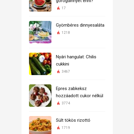
görögdinnyét enni?
17
Gyömbéres dinnyesaláta
1218
Nyári hangulat: Chilis
cukkini
3467
Epres zabkeksz
hozzáadott cukor nélkül
3774
Sült tökös rizottó
1719