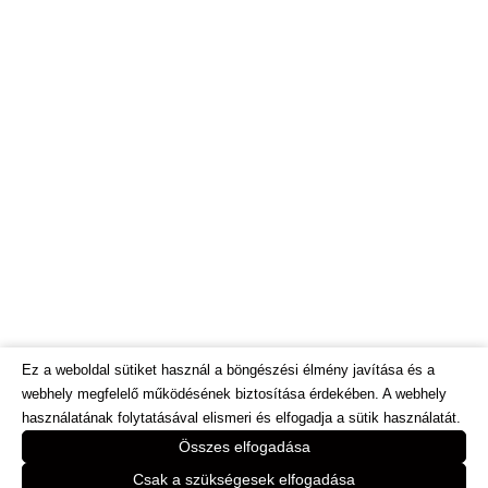
Ez a weboldal sütiket használ a böngészési élmény javítása és a
webhely megfelelő működésének biztosítása érdekében. A webhely
használatának folytatásával elismeri és elfogadja a sütik használatát.
© Dietinfo.hu 2026. Minden jog fenntartva.
Összes elfogadása
Webáruház és honlap fejlesztés:
https://bodorweb.eu
Csak a szükségesek elfogadása