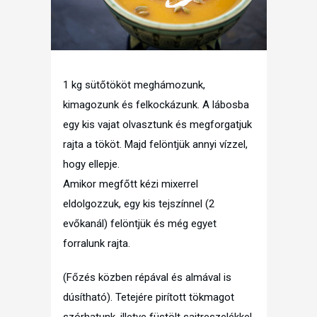
1 kg sütőtököt meghámozunk,
kimagozunk és felkockázunk. A lábosba
egy kis vajat olvasztunk és megforgatjuk
rajta a tököt. Majd felöntjük annyi vízzel,
hogy ellepje.
Amikor megfőtt kézi mixerrel
eldolgozzuk, egy kis tejszínnel (2
evőkanál) felöntjük és még egyet
forralunk rajta.
(Főzés közben répával és almával is
dúsítható). Tetejére pirított tökmagot
szórhatunk, illetve füstölt sajtreszelékkel