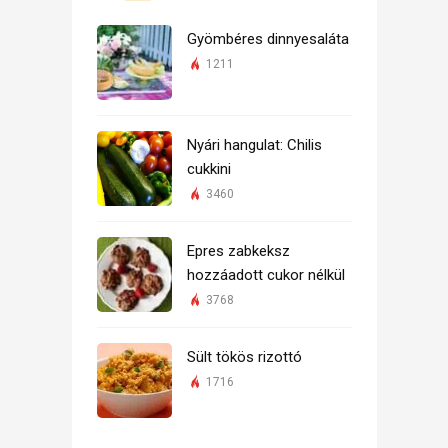
Gyömbéres dinnyesaláta
1211
Nyári hangulat: Chilis
cukkini
3460
Epres zabkeksz
hozzáadott cukor nélkül
3768
Sült tökös rizottó
1716