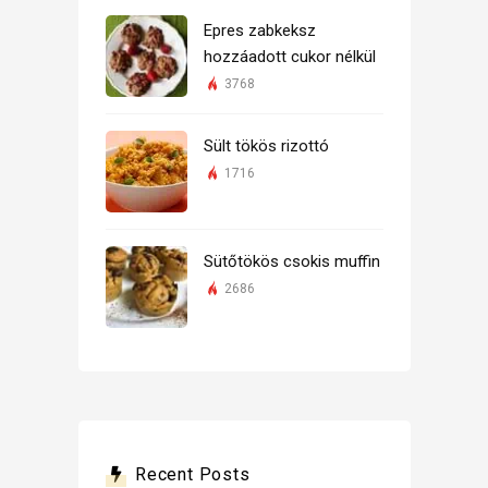
Epres zabkeksz
hozzáadott cukor nélkül
3768
Sült tökös rizottó
1716
Sütőtökös csokis muffin
2686
Recent Posts