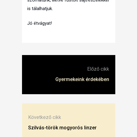
is tálalhatjuk.
Jó étvágyat!
Előző cikk
Gyermekeink érdekében
Következő cikk
Szilvás-török mogyorós linzer