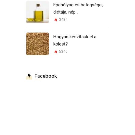
Epehólyag és betegségei,
diétája, nép ..
3484
Hogyan készítsük el a
kölest?
5340
Facebook