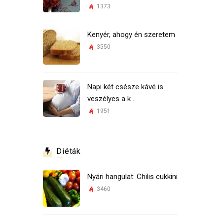
1373
Kenyér, ahogy én szeretem
3550
Napi két csésze kávé is
veszélyes a k ..
1951
Diéták
Nyári hangulat: Chilis cukkini
3460