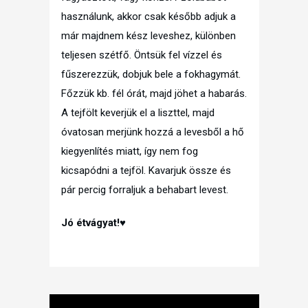
használunk, akkor csak később adjuk a
már majdnem kész leveshez, különben
teljesen szétfő. Öntsük fel vízzel és
fűszerezzük, dobjuk bele a fokhagymát.
Főzzük kb. fél órát, majd jöhet a habarás.
A tejfölt keverjük el a liszttel, majd
óvatosan merjünk hozzá a levesből a hő
kiegyenlítés miatt, így nem fog
kicsapódni a tejföl. Kavarjuk össze és
pár percig forraljuk a behabart levest.
Jó étvágyat!♥