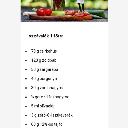
Hozzávalók 1 főre:
70 g csirkehús
120 g zöldbab
50 g sárgarépa
40 g burgonya
30 g vöröshagyma
¼ gerezd fokhagyma
5 ml olívaolaj
3 g zéró-6-lisztkeverék
60 g 12%-os tejföl