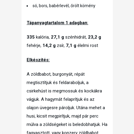
só, bors, babérlevél, őrölt kömény
Tápanyagtartalom 1 adagban
:
335
kalória,
27,1
g
szénhidrát,
23,2
g
fehérje,
14,2
g
zsír,
7,1 g
élelmi rost
Elkészítés:
A zöldbabot, burgonyát, répát
megtisztítjuk és feldaraboljuk, a
csirkehúst is megmossuk és kockákra
vágjuk. A hagymát felaprítjuk és az
olajon üvegesre pároljuk. Utána mehet a
husi, kicsit megpirítjuk, majd pár perc
múlva a zöldségeket is beledobhatjuk. Ha
fagyasztott, vagy konzerv zöldbabot