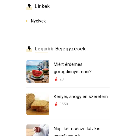
Linkek
Nyelvek
Legjobb Bejegyzések
Miért érdemes
görögdinnyét enni?
20
Kenyér, ahogy én szeretem
3553
Napi két csésze kávé is