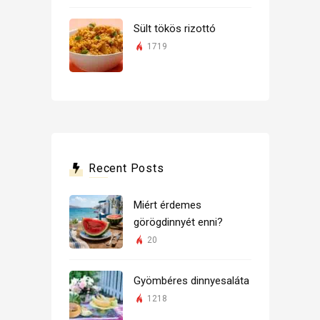
Sült tökös rizottó
1719
Recent Posts
Miért érdemes
görögdinnyét enni?
20
Gyömbéres dinnyesaláta
1218