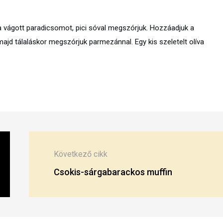
a vágott paradicsomot, pici sóval megszórjuk. Hozzáadjuk a
jd tálaláskor megszórjuk parmezánnal. Egy kis szeletelt olíva
Következő cikk
Csokis-sárgabarackos muffin