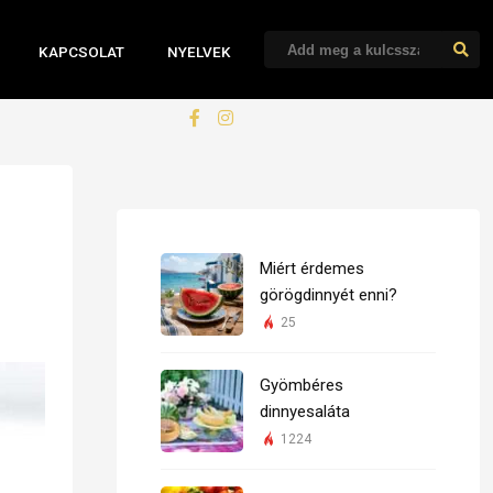
KAPCSOLAT
NYELVEK
Miért érdemes
görögdinnyét enni?
25
Gyömbéres
dinnyesaláta
1224