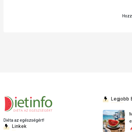
Hozzá
Legjobb 
M
Diéta az egészségért!
e
Linkek