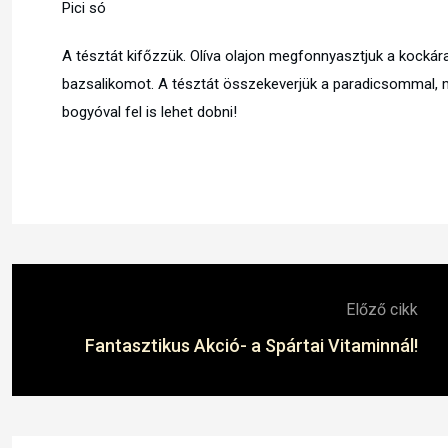
Pici só
A tésztát kifőzzük. Olíva olajon megfonnyasztjuk a kockár
bazsalikomot. A tésztát összekeverjük a paradicsommal, ma
bogyóval fel is lehet dobni!
Előző cikk
Fantasztikus Akció- a Spártai Vitaminnál!