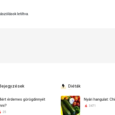
szólások letiltva.
Bejegyzések
Diéták
iért érdemes görögdinnyét
Nyári hangulat: Chi
nni?
3471
25