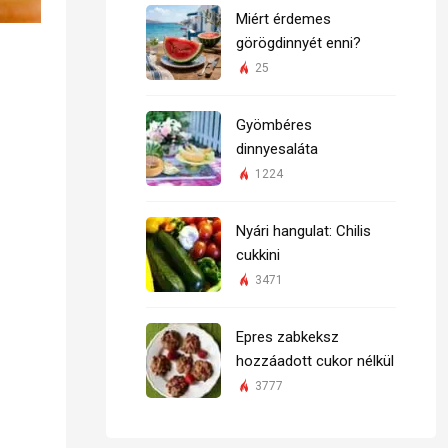
Miért érdemes
görögdinnyét enni?
25
Gyömbéres
dinnyesaláta
1224
Nyári hangulat: Chilis
cukkini
3471
Epres zabkeksz
hozzáadott cukor nélkül
3777