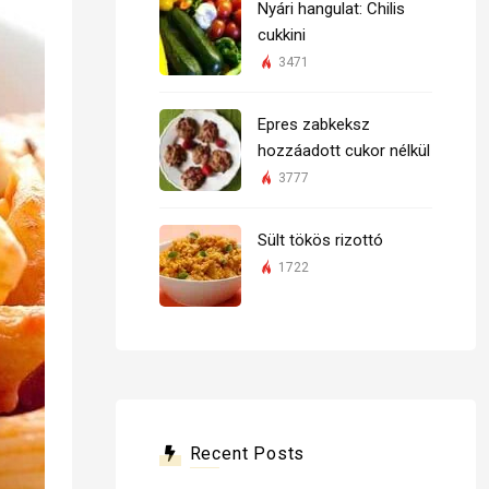
Nyári hangulat: Chilis
cukkini
3471
Epres zabkeksz
hozzáadott cukor nélkül
3777
Sült tökös rizottó
1722
Recent Posts