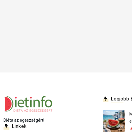
Legjobb 
M
Diéta az egészségért!
e
Linkek