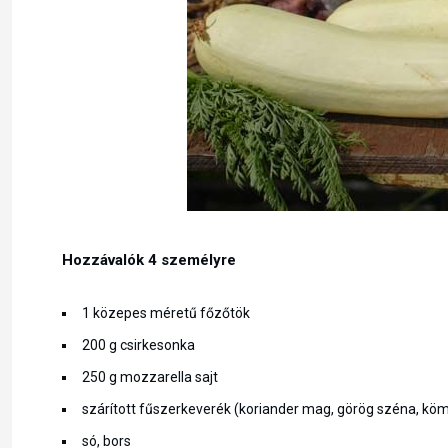
Hozzávalók 4 személyre
1 közepes méretű főzőtök
200 g csirkesonka
250 g mozzarella sajt
szárított fűszerkeverék (koriander mag, görög széna, kö
só, bors