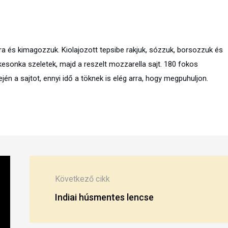
a és kimagozzuk. Kiolajozott tepsibe rakjuk, sózzuk, borsozzuk és
esonka szeletek, majd a reszelt mozzarella sajt. 180 fokos
ején a sajtot, ennyi idő a töknek is elég arra, hogy megpuhuljon.
Következő cikk
Indiai húsmentes lencse