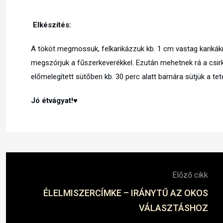
Elkészítés:
A tököt megmossuk, felkarikázzuk kb. 1 cm vastag karikákr
megszórjuk a fűszerkeverékkel. Ezután mehetnek rá a csirk
előmelegített sütőben kb. 30 perc alatt barnára sütjük a tet
Jó étvágyat!♥
Előző cikk
ÉLELMISZERCÍMKE – IRÁNYTŰ AZ OKOS
VÁLASZTÁSHOZ