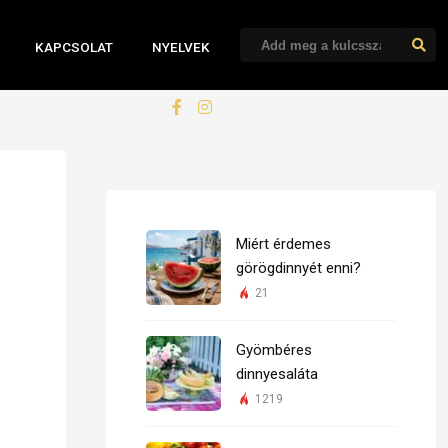
KAPCSOLAT
NYELVEK
Miért érdemes
görögdinnyét enni?
21
Gyömbéres
dinnyesaláta
1219