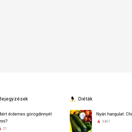
Bejegyzések
Diéták
iért érdemes görögdinnyét
Nyári hangulat: Chi
nni?
3467
21