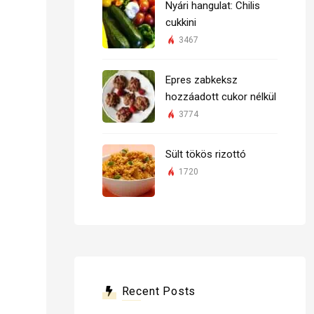
Nyári hangulat: Chilis
cukkini
3467
Epres zabkeksz
hozzáadott cukor nélkül
3774
Sült tökös rizottó
1720
Recent Posts