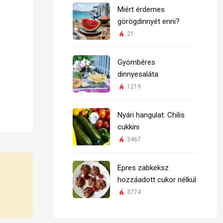
Miért érdemes
görögdinnyét enni?
21
Gyömbéres
dinnyesaláta
1219
Nyári hangulat: Chilis
cukkini
3467
Epres zabkeksz
hozzáadott cukor nélkül
3774