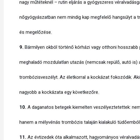
nagy műtéteknél – rutin eljárás a gyógyszeres véralvadásg
nőgyógyászatban nem mindig kap megfelelő hangsúlyt a 
és megelőzése.
9.
Bármilyen okból történő kórházi vagy otthoni hosszabb p
meghaladó mozdulatlan utazás (nemcsak repülő, autó is) 
trombózisveszélyt. Az életkorral a kockázat fokozódik. Ak
nagyobb a kockázata egy következőre.
10.
A daganatos betegek kiemelten veszélyeztetettek: nem 
hanem a mélyvénás trombózis talaján kialakuló tüdőembóli
11.
Az évtizedek óta alkalmazott, hagyományos véralvadás