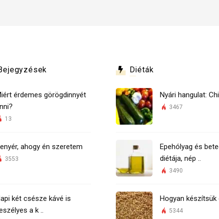
Bejegyzések
Diéták
iért érdemes görögdinnyét
Nyári hangulat: Chi
nni?
3467
13
enyér, ahogy én szeretem
Epehólyag és bete
diétája, nép ..
3553
3490
api két csésze kávé is
Hogyan készítsük 
eszélyes a k ..
5344