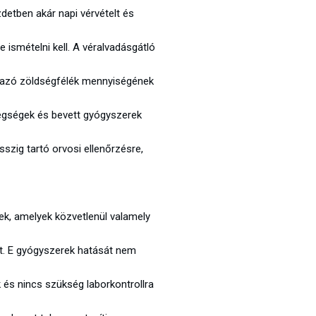
zdetben akár napi vérvételt és
 ismételni kell. A véralvadásgátló
almazó zöldségfélék mennyiségének
tegségek és bevett gyógyszerek
sszig tartó orvosi ellenőrzésre,
ek, amelyek közvetlenül valamely
kat. E gyógyszerek hatását nem
 és nincs szükség laborkontrollra