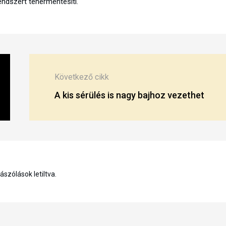
endszert tehermentesíti.
Következő cikk
A kis sérülés is nagy bajhoz vezethet
szólások letiltva.