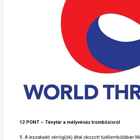
12 PONT – Ténytár a mélyvénás trombózisról
1.
A leszakadó vérrög(ök) által okozott tüdőembóliában M