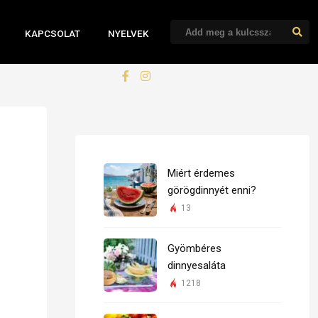
KAPCSOLAT
NYELVEK
Miért érdemes
görögdinnyét enni?
13
Gyömbéres
dinnyesaláta
1218