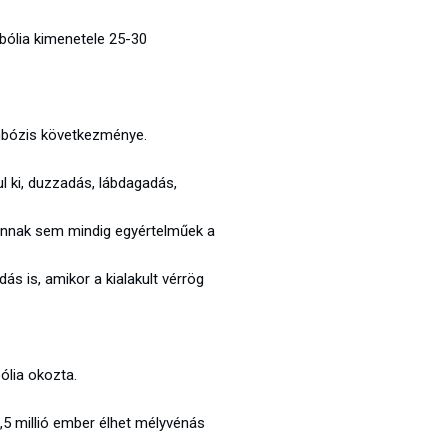
bólia kimenetele 25-30
mbózis következménye.
l ki, duzzadás, lábdagadás,
vannak sem mindig egyértelműek a
dás is, amikor a kialakult vérrög
ólia okozta.
5 millió ember élhet mélyvénás