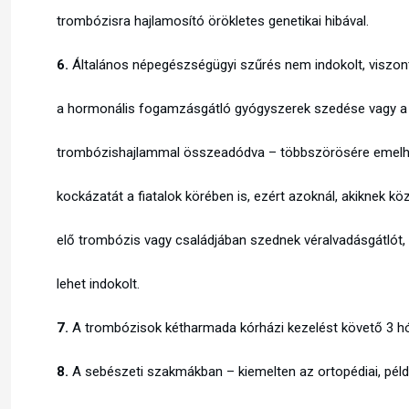
trombózisra hajlamosító örökletes genetikai hibával.
6.
Általános népegészségügyi szűrés nem indokolt, viszont
a hormonális fogamzásgátló gyógyszerek szedése vagy a 
trombózishajlammal összeadódva – többszörösére emelh
kockázatát a fiatalok körében is, ezért azoknál, akiknek k
elő trombózis vagy családjában szednek véralvadásgátlót, c
lehet indokolt.
7.
A trombózisok kétharmada kórházi kezelést követő 3 hó
8.
A sebészeti szakmákban – kiemelten az ortopédiai, péld