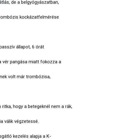
átlás, de a belgyógyászatban,
trombózis kockázatfelmérése
asszív állapot, 6 órát
a vér pangása miatt fokozza a
inek volt már trombózisa,
ritka, hogy a betegeknél nem a rák,
a válik végzetessé.
gátló kezelés alapja a K-