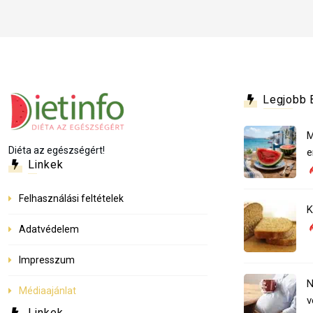
Legjobb 
M
Diéta az egészségért!
e
Linkek
Felhasználási feltételek
K
Adatvédelem
Impresszum
N
Médiaajánlat
v
Linkek