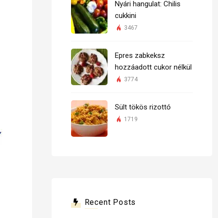
Nyári hangulat: Chilis
cukkini
3467
Epres zabkeksz
hozzáadott cukor nélkül
3774
Sült tökös rizottó
1719
Recent Posts