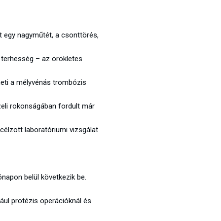
 egy nagyműtét, a csonttörés,
terhesség – az örökletes
eti a mélyvénás trombózis
özeli rokonságában fordult már
élzott laboratóriumi vizsgálat
napon belül következik be.
ául protézis operációknál és