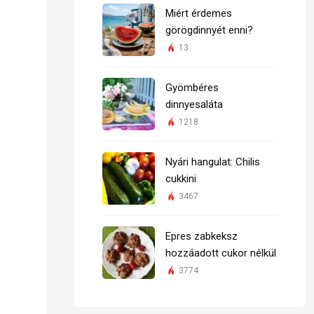
Miért érdemes
görögdinnyét enni?
13
Gyömbéres
dinnyesaláta
1218
Nyári hangulat: Chilis
cukkini
3467
Epres zabkeksz
hozzáadott cukor nélkül
3774