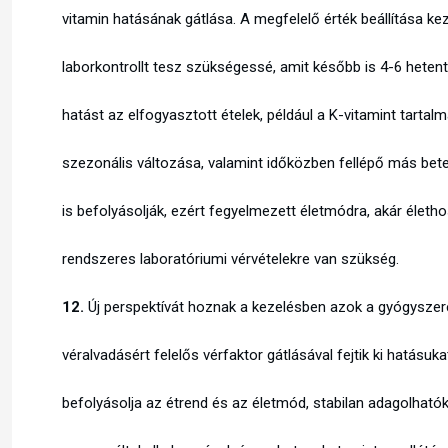
vitamin hatásának gátlása. A megfelelő érték beállítása ke
laborkontrollt tesz szükségessé, amit később is 4-6 hetente
hatást az elfogyasztott ételek, például a K-vitamint tart
szezonális változása, valamint időközben fellépő más be
is befolyásolják, ezért fegyelmezett életmódra, akár életho
rendszeres laboratóriumi vérvételekre van szükség.
12.
Új perspektívát hoznak a kezelésben azok a gyógyszer
véralvadásért felelős vérfaktor gátlásával fejtik ki hatásu
befolyásolja az étrend és az életmód, stabilan adagolhatók