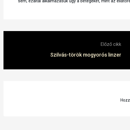
sem, ezáltal alkalmazásuk úgy a betegeket, mint az ellátór
Előző cikk
Szilvás-török mogyorós linzer
Hozzá