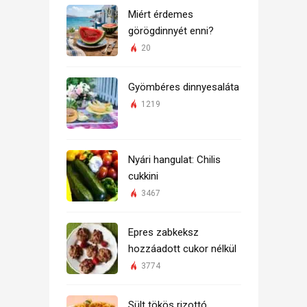
Miért érdemes
görögdinnyét enni?
20
Gyömbéres dinnyesaláta
1219
Nyári hangulat: Chilis
cukkini
3467
Epres zabkeksz
hozzáadott cukor nélkül
3774
Sült tökös rizottó