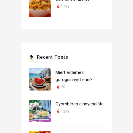
1719
Recent Posts
Miért érdemes
görögdinnyét enni?
20
Gyömbéres dinnyesaláta
1219