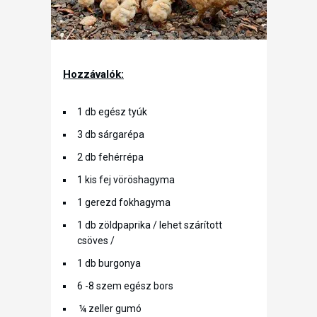
Hozzávalók:
1 db egész tyúk
3 db sárgarépa
2 db fehérrépa
1 kis fej vöröshagyma
1 gerezd fokhagyma
1 db zöldpaprika / lehet szárított
csöves /
1 db burgonya
6 -8 szem egész bors
¼ zeller gumó