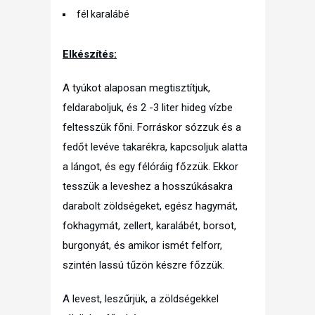
fél karalábé
Elkészítés:
A tyúkot alaposan megtisztítjuk,
feldaraboljuk, és 2 -3 liter hideg vízbe
feltesszük főni. Forráskor sózzuk és a
fedőt levéve takarékra, kapcsoljuk alatta
a lángot, és egy félóráig főzzük. Ekkor
tesszük a leveshez a hosszúkásakra
darabolt zöldségeket, egész hagymát,
fokhagymát, zellert, karalábét, borsot,
burgonyát, és amikor ismét felforr,
szintén lassú tűzön készre főzzük.
A levest, leszűrjük, a zöldségekkel