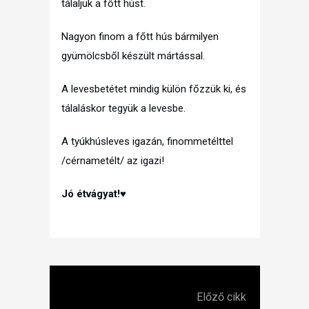
tálaljuk a főtt húst.
Nagyon finom a főtt hús bármilyen
gyümölcsből készült mártással.
A levesbetétet mindig külön főzzük ki, és
tálaláskor tegyük a levesbe.
A tyúkhúsleves igazán, finommetélttel
/cérnametélt/ az igazi!
Jó étvágyat!♥
Előző cikk