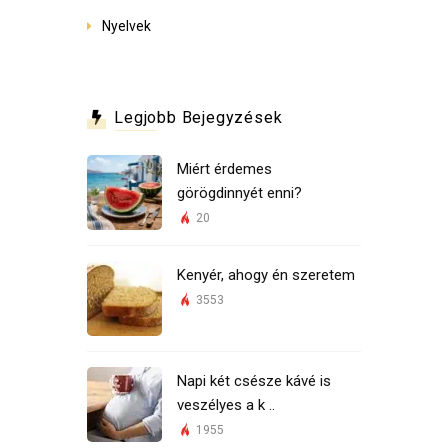
Nyelvek
Legjobb Bejegyzések
Miért érdemes
görögdinnyét enni?
20
Kenyér, ahogy én szeretem
3553
Napi két csésze kávé is
veszélyes a k ..
1955